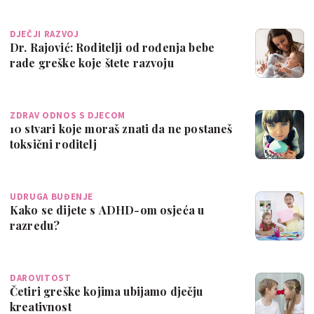
DJEČJI RAZVOJ
Dr. Rajović: Roditelji od rođenja bebe
rade greške koje štete razvoju
ZDRAV ODNOS S DJECOM
10 stvari koje moraš znati da ne postaneš
toksični roditelj
UDRUGA BUĐENJE
Kako se dijete s ADHD-om osjeća u
razredu?
DAROVITOST
Četiri greške kojima ubijamo dječju
kreativnost