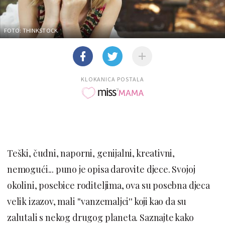
FOTO: THINKSTOCK
KLOKANICA POSTALA
Teški, čudni, naporni, genijalni, kreativni,
nemogući... puno je opisa darovite djece. Svojoj
okolini, posebice roditeljima, ova su posebna djeca
velik izazov, mali ''vanzemaljci'' koji kao da su
zalutali s nekog drugog planeta. Saznajte kako