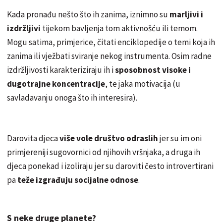
Kada pronađu nešto što ih zanima, iznimno su
marljivi i
izdržljivi
tijekom bavljenja tom aktivnošću ili temom.
Mogu satima, primjerice, čitati enciklopedije o temi koja ih
zanima ili vježbati sviranje nekog instrumenta. Osim radne
izdržljivosti karakteriziraju ih i
sposobnost visoke i
dugotrajne koncentracije
, te jaka motivacija (u
savladavanju onoga što ih interesira).
Darovita djeca
više vole društvo odraslih
jer su im oni
primjereniji sugovornici od njihovih vršnjaka, a druga ih
djeca ponekad i izoliraju jer su daroviti često introvertirani
pa
teže izgrađuju socijalne odnose
.
S neke druge planete?