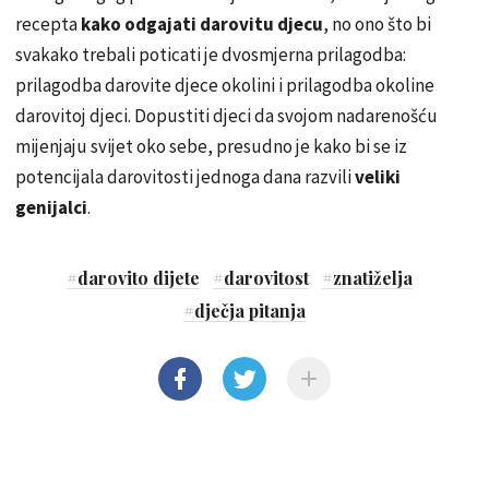
recepta
kako odgajati darovitu djecu
, no ono što bi
svakako trebali poticati je dvosmjerna prilagodba:
prilagodba darovite djece okolini i prilagodba okoline
darovitoj djeci. Dopustiti djeci da svojom nadarenošću
mijenjaju svijet oko sebe, presudno je kako bi se iz
potencijala darovitosti jednoga dana razvili
veliki
genijalci
.
#
darovito dijete
#
darovitost
#
znatiželja
#
dječja pitanja