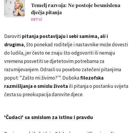
Temelj razvoja: Ne postoje besmislena
dječja pitanja
VRTIĆ
Daroviti
pitanja postavljaju i sebi samima, ali i
drugima
, što ponekad roditelje i nastavnike može dovesti
do ludila, jer često ne znaju što odgovoriti ili nemaju
vremena posvetiti se djetetovim potrebama za
razumijevanjem. Odrasli su posebno zatečeni pitanjima
poput: "Zašto mi živimo?'". Duboka
filozofska
razmišljanja o smislu života
ili pitanja o postanku svijeta
česta su preokupacija darovite djece.
'Čudaci' sa smislom za istinu i pravdu