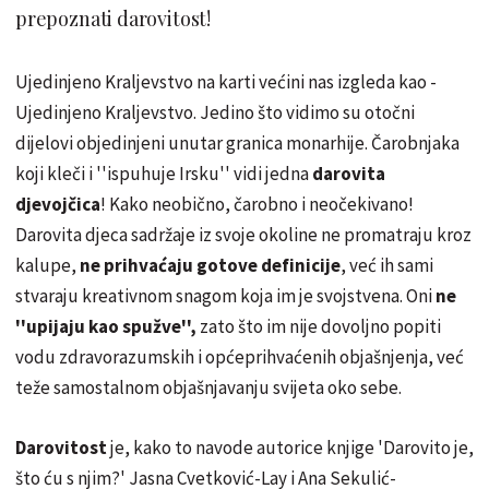
prepoznati darovitost!
Ujedinjeno Kraljevstvo na karti većini nas izgleda kao -
Ujedinjeno Kraljevstvo. Jedino što vidimo su otočni
dijelovi objedinjeni unutar granica monarhije. Čarobnjaka
koji kleči i ''ispuhuje Irsku'' vidi jedna
darovita
djevojčica
! Kako neobično, čarobno i neočekivano!
Darovita djeca sadržaje iz svoje okoline ne promatraju kroz
kalupe,
ne prihvaćaju gotove definicije
, već ih sami
stvaraju kreativnom snagom koja im je svojstvena. Oni
ne
''upijaju kao spužve'',
zato što im nije dovoljno popiti
vodu zdravorazumskih i općeprihvaćenih objašnjenja, već
teže samostalnom objašnjavanju svijeta oko sebe.
Darovitost
je, kako to navode autorice knjige 'Darovito je,
što ću s njim?' Jasna Cvetković-Lay i Ana Sekulić-