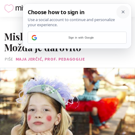
14. LISTOPADA 2020.
Misliš da ti je dijete čudno?
Sign in with Google
Možda je darovito
PIŠE
MAJA JERČIĆ, PROF. PEDAGOGIJE