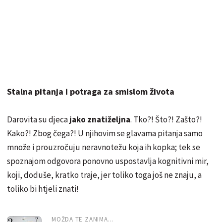
Stalna pitanja i potraga za smislom života
Darovita su djeca
jako znatiželjna
. Tko?! Što?! Zašto?!
Kako?! Zbog čega?! U njihovim se glavama pitanja samo
množe i prouzročuju neravnotežu koja ih kopka; tek se
spoznajom odgovora ponovno uspostavlja kognitivni mir,
koji, doduše, kratko traje, jer toliko toga još ne znaju, a
toliko bi htjeli znati!
MOŽDA TE ZANIMA...