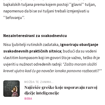
bajkalskih tuljana prema kojem postoji ''glavni'' tuljan,
napomenuo da bi se svi tuljani trebali izmjenjivati u
''šefovanju''.
Nezainteresirani za svakodnevicu
Nisu ljubitelji rutinskih zadataka,
ignoriraju obavljanje
svakodnevnih praktičnih sitnica
; budući da su vođeni
vlastitim kompasom koji im govori što je važno, teško ih je
uvjeriti u nužnost određenih radnji:
"Zašto moram složiti
krevet ujutro kad ću ga navečer ionako ponovno razbacati?'"
MOŽDA TE ZANIMA...
Najčešće greške koje usporavaju razvoj
dječje inteligencije
BEBA