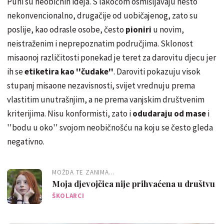
Puni su neobičnih ideja. S lakoćom osmišljavaju nešto
nekonvencionalno, drugačije od uobičajenog, zato su
poslije, kao odrasle osobe, često
pioniri
u novim,
neistraženim i neprepoznatim područjima. Sklonost
misaonoj različitosti ponekad je teret za darovitu djecu jer
ih se
etiketira kao ''čudake''
. Daroviti pokazuju visok
stupanj misaone nezavisnosti, svijet vrednuju prema
vlastitim unutrašnjim, a ne prema vanjskim društvenim
kriterijima. Nisu konformisti, zato i
odudaraju od mase
i
''bodu u oko'' svojom neobičnošću na koju se često gleda
negativno.
MOŽDA TE ZANIMA...
Moja djevojčica nije prihvaćena u društvu
ŠKOLARCI