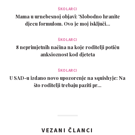
ŠKOLARCI
Mama u urnebesnoj objavi: 'Slobodno hranite
djecu formulom. Ovo je moj isključi…
ŠKOLARCI
8 neprimjetnih načina na koje roditelji potiču
anksioznost kod djeteta
ŠKOLARCI
U SAD-u izdano novo upozorenje na squishyje: Na
što roditelji trebaju paziti pr…
VEZANI ČLANCI