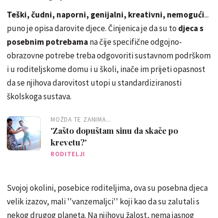
Teški, čudni, naporni, genijalni, kreativni, nemogući
...
puno je opisa darovite djece. Činjenica je da su to
djeca s
posebnim potrebama
na čije specifične odgojno-
obrazovne potrebe treba odgovoriti sustavnom podrškom
i u roditeljskome domu i u školi, inače im prijeti opasnost
da se njihova darovitost utopi u standardiziranosti
školskoga sustava.
MOŽDA TE ZANIMA...
'Zašto dopuštam sinu da skače po
krevetu?'
RODITELJI
Svojoj okolini, posebice roditeljima, ova su posebna djeca
velik izazov, mali ''vanzemaljci'' koji kao da su zalutali s
nekog drugog planeta. Na njihovu žalost, nema jasnog