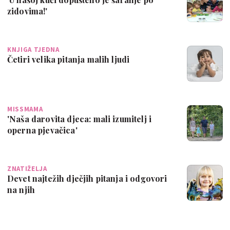
zidovima!'
KNJIGA TJEDNA
Četiri velika pitanja malih ljudi
MISSMAMA
'Naša darovita djeca: mali izumitelj i
operna pjevačica'
ZNATIŽELJA
Devet najtežih dječjih pitanja i odgovori
na njih