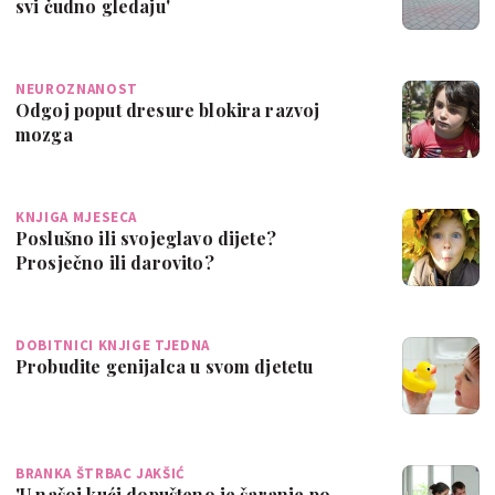
svi čudno gledaju'
NEUROZNANOST
Odgoj poput dresure blokira razvoj
mozga
KNJIGA MJESECA
Poslušno ili svojeglavo dijete?
Prosječno ili darovito?
DOBITNICI KNJIGE TJEDNA
Probudite genijalca u svom djetetu
BRANKA ŠTRBAC JAKŠIĆ
'U našoj kući dopušteno je šaranje po