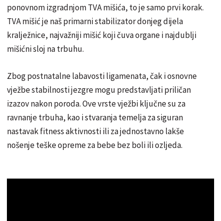
ponovnom izgradnjom TVA mišića, to je samo prvi korak.
TVA mišić je naš primarni stabilizator donjeg dijela
kralježnice, najvažniji mišić koji čuva organe i najdublji
mišićni sloj na trbuhu.
Zbog postnatalne labavosti ligamenata, čak i osnovne
vježbe stabilnosti jezgre mogu predstavljati priličan
izazov nakon poroda. Ove vrste vježbi ključne su za
ravnanje trbuha, kao i stvaranja temelja za siguran
nastavak fitness aktivnosti ili za jednostavno lakše
nošenje teške opreme za bebe bez boli ili ozljeda.