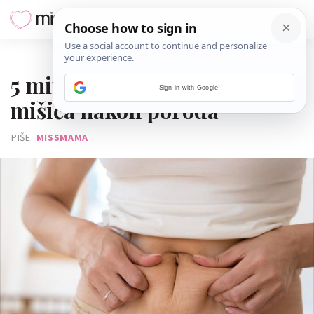
26. RUJNA 2025.
5 mitova o dijastazi trbušnih
Sign in with Google
mišića nakon poroda
PIŠE
MISSMAMA