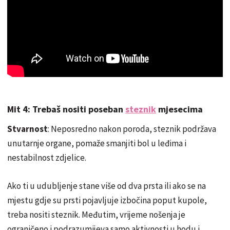
Mit 4: Trebaš nositi poseban
steznik
mjesecima
Stvarnost
: Neposredno nakon poroda, steznik podržava
unutarnje organe, pomaže smanjiti bol u leđima i
nestabilnost zdjelice.
Ako ti u udubljenje stane više od dva prsta ili ako se na
mjestu gdje su prsti pojavljuje izbočina poput kupole,
treba nositi steznik. Međutim, vrijeme nošenja je
ograničeno i podrazumijeva samo aktivnosti u hodu i