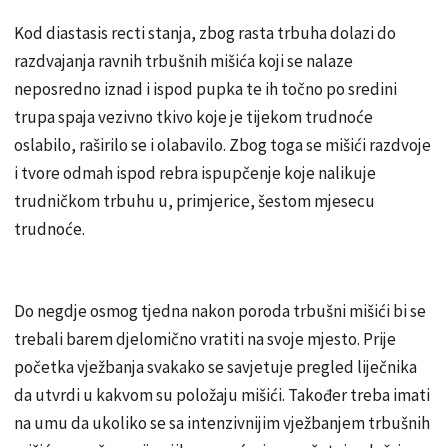
Kod diastasis recti stanja, zbog rasta trbuha dolazi do
razdvajanja ravnih trbušnih mišića koji se nalaze
neposredno iznad i ispod pupka te ih točno po sredini
trupa spaja vezivno tkivo koje je tijekom trudnoće
oslabilo, raširilo se i olabavilo. Zbog toga se mišići razdvoje
i tvore odmah ispod rebra ispupčenje koje nalikuje
trudničkom trbuhu u, primjerice, šestom mjesecu
trudnoće.
Do negdje osmog tjedna nakon poroda trbušni mišići bi se
trebali barem djelomično vratiti na svoje mjesto. Prije
početka vježbanja svakako se savjetuje pregled liječnika
da utvrdi u kakvom su položaju mišići. Također treba imati
na umu da ukoliko se sa intenzivnijim vježbanjem trbušnih