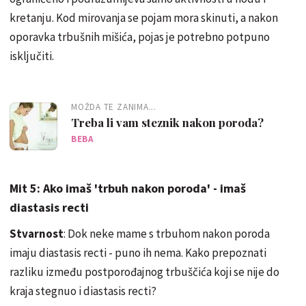
kretanju. Kod mirovanja se pojam mora skinuti, a nakon
oporavka trbušnih mišića, pojas je potrebno potpuno
isključiti.
MOŽDA TE ZANIMA...
Treba li vam steznik nakon poroda?
BEBA
Mit 5: Ako imaš 'trbuh nakon poroda' - imaš
diastasis recti
Stvarnost
: Dok neke mame s trbuhom nakon poroda
imaju diastasis recti - puno ih nema. Kako prepoznati
razliku između postporođajnog trbuščića koji se nije do
kraja stegnuo i diastasis recti?