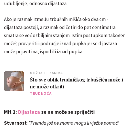
udubljenje, odnosno dijastaza.
Ako je razmak između trbušnih mišića oko dva cm -
dijastaza postoji, a razmak od četiri do pet centimetra
smatra se već ozbiljnim stanjem. Istim postupkom također
možeš provjeriti i područje iznad pupka jer se dijastaza
može pojaviti na, ispod ili iznad pupka.
MOŽDA TE ZANIMA...
Što sve oblik trudničkog trbuščića može i
ne može otkriti
TRUDNOĆA
Mit 2:
Dijastaza
se ne može se spriječiti
Stvarnost
:
"Premda još ne znamo mogu li vježbe pomoći