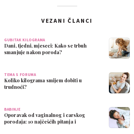
VEZANI ČLANCI
GUBITAK KILOGRAMA
Dani, tjedni, mjeseci: Kako se trbuh
smanjuje nakon poroda?
TEMA S FORUMA
Koliko kilograma smijem dobiti u
trudnoći?
BABINJE
Oporavak od vaginalnog i carskog
porođaja: 10 najčešćih pitanja i
odgovora