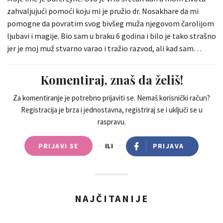
zahvaljujući pomoći koju mi je pružio dr. Nosakhare da mi
pomogne da povratim svog bivšeg muža njegovom čarolijom
ljubavi i magije. Bio sam u braku 6 godina i bilo je tako strašno
jer je moj muž stvarno varao i tražio razvod, ali kad sam
naišao na e-poštu Dr. popraviti odnos i učiniti ljude sretnima u
njihovom odnosu. Objasnio sam svoju situaciju, a onda sam
Komentiraj, znaš da želiš!
tražio njegovu pomoć, ali mi je na moje najveće iznenađenje
rekao da će mi pomoći u mom slučaju i da sada slavim jer se
Za komentiranje je potrebno prijaviti se. Nemaš korisnički račun?
Registracija je brza i jednostavna, registriraj se i uključi se u
moj suprug potpuno promijenio na bolje. Uvijek želi biti uz
raspravu.
mene i ne može ništa učiniti bez moje sadašnjosti. Stvarno
uživam u braku, što je velika proslava. Nastavit ću svjedočiti
PRIJAVI SE
ILI
PRIJAVA
na internetu jer je dr. POTREBNA POMOĆ? KONTAKT -
Email- blackmagicsolutions95@gmail.com možete ga dodati
i na Whats-app: 2349083639501 On je jedini odgovor na vaš
problem i čini da se osjećate sretni u svom odnosu. I to je
NAJČITANIJE
savršeno u vašem odnosu. Želiš li svog bivšeg povratnika?
političke ambicije? Rješenje problema bez djece? Rješenje
financijskih problema? Tamne magijske moći? rješenje