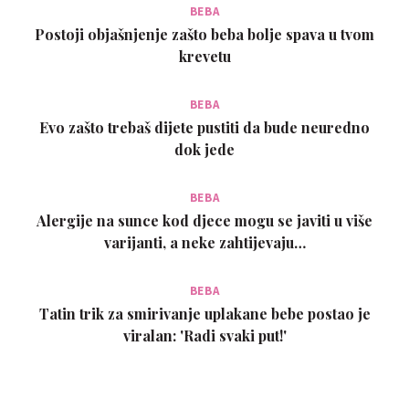
BEBA
bolesti i bolesti tijela Sve vrste rješavanja problema
Postoji objašnjenje zašto beba bolje spava u tvom
astrologijom? Rješenje problema razvoda?
krevetu
BEBA
Evo zašto trebaš dijete pustiti da bude neuredno
dok jede
BEBA
Alergije na sunce kod djece mogu se javiti u više
varijanti, a neke zahtijevaju…
BEBA
Tatin trik za smirivanje uplakane bebe postao je
viralan: 'Radi svaki put!'