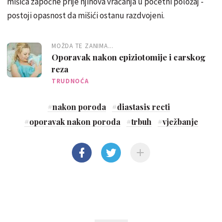
mišića započne prije njihova vraćanja u početni položaj -
postoji opasnost da mišići ostanu razdvojeni.
MOŽDA TE ZANIMA...
Oporavak nakon epiziotomije i carskog
reza
TRUDNOĆA
#
nakon poroda
#
diastasis recti
#
oporavak nakon poroda
#
trbuh
#
vježbanje