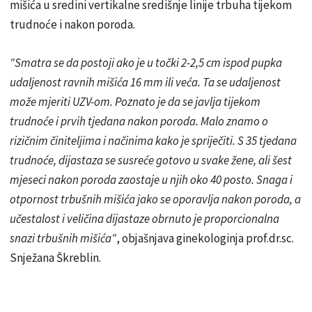
mišića u sredini vertikalne središnje linije trbuha tijekom
trudnoće i nakon poroda.
"Smatra se da postoji ako je u točki 2-2,5 cm ispod pupka
udaljenost ravnih mišića 16 mm ili veća. Ta se udaljenost
može mjeriti UZV-om. Poznato je da se javlja tijekom
trudnoće i prvih tjedana nakon poroda. Malo znamo o
rizičnim činiteljima i načinima kako je spriječiti. S 35 tjedana
trudnoće, dijastaza se susreće gotovo u svake žene, ali šest
mjeseci nakon poroda zaostaje u njih oko 40 posto. Snaga i
otpornost trbušnih mišića jako se oporavlja nakon poroda, a
učestalost i veličina dijastaze obrnuto je proporcionalna
snazi trbušnih mišića"
, objašnjava ginekologinja prof.dr.sc.
Snježana Škreblin.