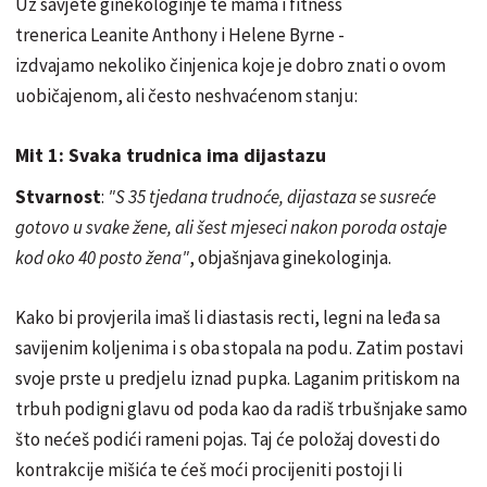
Uz savjete ginekologinje te mama i fitness
trenerica Leanite Anthony i Helene Byrne -
izdvajamo nekoliko činjenica koje je dobro znati o ovom
uobičajenom, ali često neshvaćenom stanju:
Mit 1: Svaka trudnica ima dijastazu
Stvarnost
:
"S 35 tjedana trudnoće, dijastaza se susreće
gotovo u svake žene, ali šest mjeseci nakon poroda ostaje
kod oko 40 posto žena"
, objašnjava ginekologinja.
Kako bi provjerila imaš li diastasis recti, legni na leđa sa
savijenim koljenima i s oba stopala na podu. Zatim postavi
svoje prste u predjelu iznad pupka. Laganim pritiskom na
trbuh podigni glavu od poda kao da radiš trbušnjake samo
što nećeš podići rameni pojas. Taj će položaj dovesti do
kontrakcije mišića te ćeš moći procijeniti postoji li