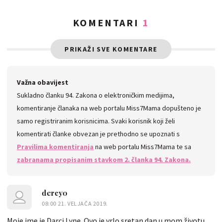
KOMENTARI
1
PRIKAŽI SVE KOMENTARE
Važna obavijest
Sukladno članku 94. Zakona o elektroničkim medijima,
komentiranje članaka na web portalu Miss7Mama dopušteno je
samo registriranim korisnicima. Svaki korisnik koji želi
komentirati članke obvezan je prethodno se upoznati s
Pravilima komentiranja
na web portalu Miss7Mama te sa
zabranama propisanim stavkom 2. članka 94. Zakona.
dercy0
08:00 21. VELJAČA 2019.
Moje ime je Darci Lyne. Ovo je vrlo sretan dan u mom životu