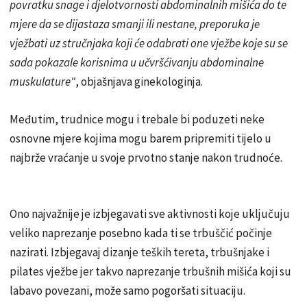
povratku snage i djelotvornosti abdominalnih mišića do te
mjere da se dijastaza smanji ili nestane, preporuka je
vježbati uz stručnjaka koji će odabrati one vježbe koje su se
sada pokazale korisnima u učvršćivanju abdominalne
muskulature"
, objašnjava ginekologinja.
Međutim, trudnice mogu i trebale bi poduzeti neke
osnovne mjere kojima mogu barem pripremiti tijelo u
najbrže vraćanje u svoje prvotno stanje nakon trudnoće.
Ono najvažnije je izbjegavati sve aktivnosti koje uključuju
veliko naprezanje posebno kada ti se trbuščić počinje
nazirati. Izbjegavaj dizanje teških tereta, trbušnjake i
pilates vježbe jer takvo naprezanje trbušnih mišića koji su
labavo povezani, može samo pogoršati situaciju.