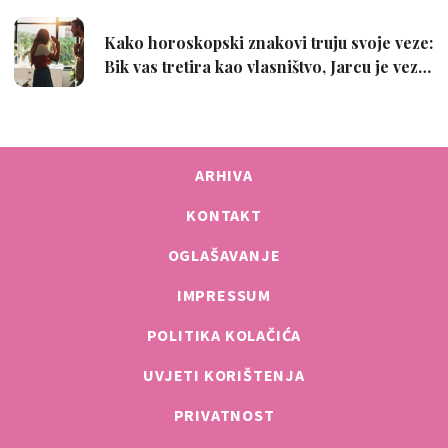
ARHIVA
KONTAKT
OGLAŠAVANJE
IMPRESSUM
POLITIKA KOLAČIĆA
UVJETI KORIŠTENJA
PRIVATNOST