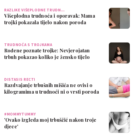
RAZLIKE VIŠEPLODNE TRUDN…
Višeplodna trudnoća i oporavak: Mama
trojki pokazala tijelo nakon poroda
TRUDNOĆA S TROJKAMA
Rođene poznate trojke: Nevjerojatan
trbuh pokazao koliko je žensko tijelo
čudes…
DISTASIS RECTI
Razdvajanje trbušnih mišića ne ovisi o
kilogramima u trudnoći ni o vrsti poroda
#MOMMYTUMMY
'Ovako izgleda moj trbuščić nakon troje
djece'