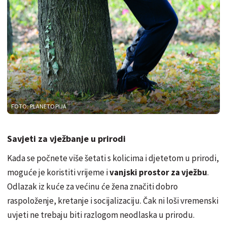
FOTO: PLANETOPIJA
Savjeti za vježbanje u prirodi
Kada se počnete više šetati s kolicima i djetetom u prirodi,
moguće je koristiti vrijeme i
vanjski prostor za vježbu
.
Odlazak iz kuće za većinu će žena značiti dobro
raspoloženje, kretanje i socijalizaciju. Čak ni loši vremenski
uvjeti ne trebaju biti razlogom neodlaska u prirodu.