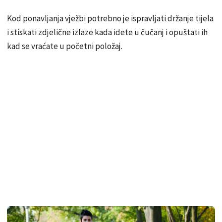
Kod ponavljanja vježbi potrebno je ispravljati držanje tijela
i stiskati zdjelične izlaze kada idete u čučanj i opuštati ih
kad se vraćate u početni položaj.