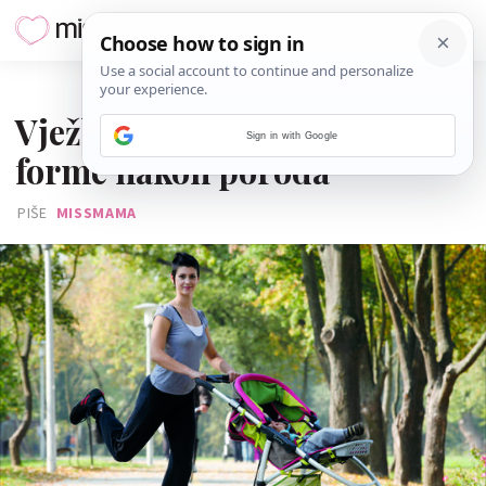
23. KOLOVOZA 2013.
Vježbe s kolicima za vraćanje
Sign in with Google
forme nakon poroda
PIŠE
MISSMAMA