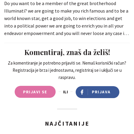
Do you want to be a member of the great brotherhood
Illuminati? we are going to make you rich famous and to be a
world known star, get a good job, to win elections and get
into a political power we are going to enrich you in all your
endeavor empowerment and you will never loose any case in
court or were ever, you will have powers to control people in
high places you can add up on whatsapp +919619915236
Komentiraj, znaš da želiš!
Manage
Za komentiranje je potrebno prijaviti se. Nemaš korisnički račun?
Registracija je brza i jednostavna, registriraj se i uključi se u
raspravu.
PRIJAVI SE
ILI
PRIJAVA
NAJČITANIJE