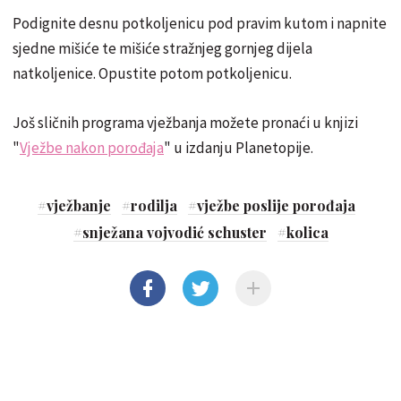
Podignite desnu potkoljenicu pod pravim kutom i napnite
sjedne mišiće te mišiće stražnjeg gornjeg dijela
natkoljenice. Opustite potom potkoljenicu.
Još sličnih programa vježbanja možete pronaći u knjizi
"
Vježbe nakon porođaja
" u izdanju Planetopije.
#
vježbanje
#
rodilja
#
vježbe poslije porođaja
#
snježana vojvodić schuster
#
kolica