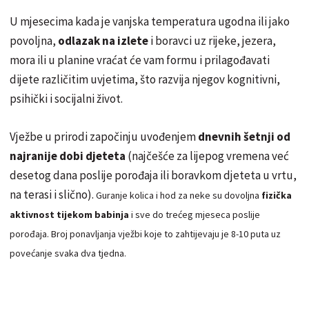
U mjesecima kada je vanjska temperatura ugodna ili jako
povoljna,
odlazak na izlete
i boravci uz rijeke, jezera,
mora ili u planine vraćat će vam formu i prilagođavati
dijete različitim uvjetima, što razvija njegov kognitivni,
psihički i socijalni život.
Vježbe u prirodi započinju uvođenjem
dnevnih šetnji od
najranije dobi djeteta
(najčešće za lijepog vremena već
desetog dana poslije porođaja ili boravkom djeteta u vrtu,
na terasi i slično).
Guranje kolica i hod za neke su dovoljna
fizička
aktivnost tijekom babinja
i sve do trećeg mjeseca poslije
porođaja.
Broj ponavljanja vježbi koje to zahtijevaju je 8-10 puta uz
povećanje svaka dva tjedna.