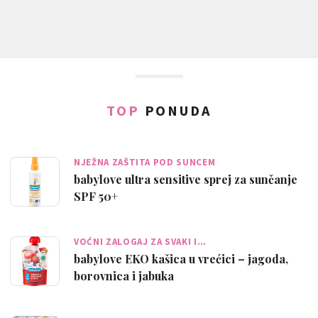
TOP
PONUDA
NJEŽNA ZAŠTITA POD SUNCEM
babylove ultra sensitive sprej za sunčanje
SPF 50+
VOĆNI ZALOGAJ ZA SVAKI I…
babylove EKO kašica u vrećici – jagoda,
borovnica i jabuka