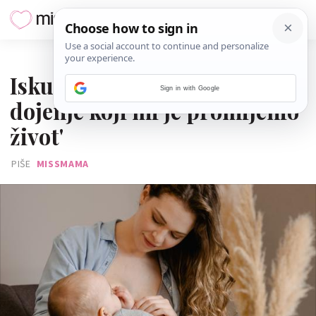
05. SRPNJA 2025.
Iskustvo mame: 'Trik za
Sign in with Google
dojenje koji mi je promijenio
život'
PIŠE
MISSMAMA