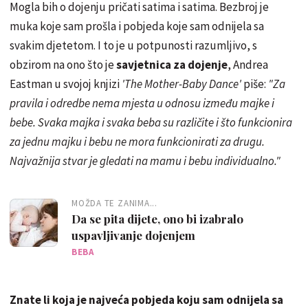
Mogla bih o dojenju pričati satima i satima. Bezbroj je
muka koje sam prošla i pobjeda koje sam odnijela sa
svakim djetetom. I to je u potpunosti razumljivo, s
obzirom na ono što je
savjetnica za dojenje
, Andrea
Eastman u svojoj knjizi
'The Mother-Baby Dance'
piše:
"Za
pravila i odredbe nema mjesta u odnosu između majke i
bebe. Svaka majka i svaka beba su različite i što funkcionira
za jednu majku i bebu ne mora funkcionirati za drugu.
Najvažnija stvar je gledati na mamu i bebu individualno."
MOŽDA TE ZANIMA...
Da se pita dijete, ono bi izabralo
uspavljivanje dojenjem
BEBA
Znate li koja je najveća pobjeda koju sam odnijela sa