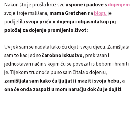
Nakon što je prošla kroz sve
uspone i padove s
dojenjem
svoje troje mališana,
mama Gretchen
na
blogu
je
podijelila
svoju priču o dojenju i objasnila koji joj
položaj za dojenje promijenio život:
Uvijek sam se nadala kako ću dojiti svoju djecu. Zamišljala
sam to kao jedno
čarobno iskustvo
, prekrasan i
jednostavan način s kojim ću se povezati s bebom i hraniti
je. Tijekom trudnoće puno sam čitala o dojenju,
zamišljala sam kako ću ljuljati i maziti svoju bebu, a
ona će onda zaspati u mom naručju dok ću je dojiti
.