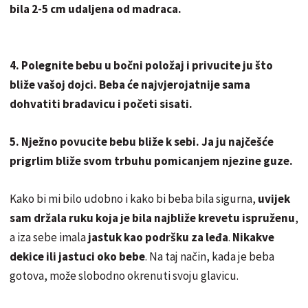
bila 2-5 cm udaljena od madraca.
4. Polegnite bebu u bočni položaj i privucite ju što
bliže vašoj dojci. Beba će najvjerojatnije sama
dohvatiti bradavicu i početi sisati.
5. Nježno povucite bebu bliže k sebi. Ja ju najčešće
prigrlim bliže svom trbuhu pomicanjem njezine guze.
Kako bi mi bilo udobno i kako bi beba bila sigurna,
uvijek
sam držala ruku koja je bila najbliže krevetu ispruženu
,
a iza sebe imala
jastuk kao podršku za leđa
.
Nikakve
dekice ili jastuci oko bebe
. Na taj način, kada je beba
gotova, može slobodno okrenuti svoju glavicu.