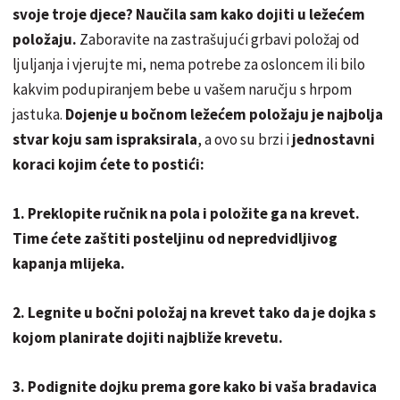
svoje troje djece? Naučila sam kako dojiti u ležećem
položaju.
Zaboravite na zastrašujući grbavi položaj od
ljuljanja i vjerujte mi, nema potrebe za osloncem ili bilo
kakvim podupiranjem bebe u vašem naručju s hrpom
jastuka.
Dojenje u bočnom ležećem položaju je najbolja
stvar koju sam ispraksirala
, a ovo su brzi i
jednostavni
koraci kojim ćete to postići:
1. Preklopite ručnik na pola i položite ga na krevet.
Time ćete zaštiti posteljinu od nepredvidljivog
kapanja mlijeka.
2. Legnite u bočni položaj na krevet tako da je dojka s
kojom planirate dojiti najbliže krevetu.
3. Podignite dojku prema gore kako bi vaša bradavica