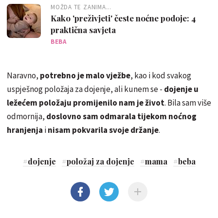
MOŽDA TE ZANIMA...
Kako 'preživjeti' česte noćne podoje: 4
praktična savjeta
BEBA
Naravno,
potrebno je malo vježbe
, kao i kod svakog
uspješnog položaja za dojenje, ali kunem se -
dojenje u
ležećem položaju promijenilo nam je život
. Bila sam više
odmornija,
doslovno sam odmarala tijekom noćnog
hranjenja
i
nisam pokvarila svoje držanje
.
#
dojenje
#
položaj za dojenje
#
mama
#
beba