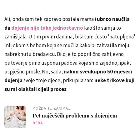
Ali, onda sam tek zapravo postala mama i
ubrzo naučila
da
dojenje nije tako jednostavno
kao što sam ja to
zamišljala. U tim prvim danima, bila sam često 'natopljena'
mlijekom s bebom koja se mučila kako bi zahvatila moju
nabreknutu bradavicu. Bilo je to poprilično zahtjevno
putovanje puno uspona i padova koje smo zajedno, ipak,
uspješno prošle. No, sada,
nakon sveukupno 50 mjeseci
dojenja
svoje troje djece, prikupila sam
neke trikove koji
su mi olakšali cijeli proces
.
MOŽDA TE ZANIMA...
Pet najčešćih problema s dojenjem
BEBA