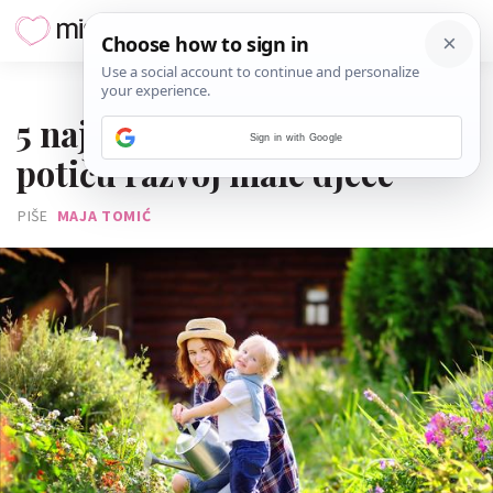
18. KOLOVOZA 2018.
5 najboljih aktivnosti koje
Sign in with Google
potiču razvoj male djece
PIŠE
MAJA TOMIĆ