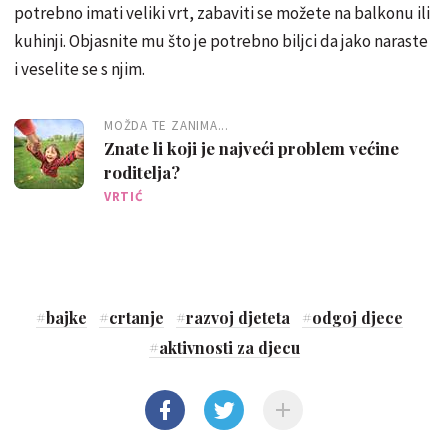
potrebno imati veliki vrt, zabaviti se možete na balkonu ili
kuhinji. Objasnite mu što je potrebno biljci da jako naraste
i veselite se s njim.
MOŽDA TE ZANIMA...
Znate li koji je najveći problem većine
roditelja?
VRTIĆ
#
bajke
#
crtanje
#
razvoj djeteta
#
odgoj djece
#
aktivnosti za djecu