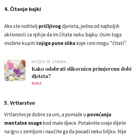
4. Čitanje bajki
Ako ste roditelj
pričljivog
djeteta, jedna od najboljih
aktivnosti za njih je da im čitate neku bajku. Osim toga
možete kupiti k
njige pune slika
koje i oni mogu "čitati".
MOŽDA TE ZANIMA...
Kako odabrati slikovnicu primjerenu dobi
djeteta?
BEBA
5. Vrtlarstvo
Vrtlarstvo je dobro za um, a pomaže u
povećanju
mentalne snage
kod male djece. Potaknite svoje dijete
na igru ​​s zemljom i naučite ga da posadi neku biljku. Nije