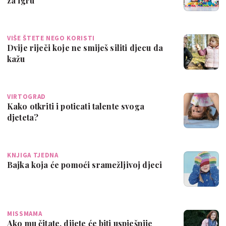
za igru
VIŠE ŠTETE NEGO KORISTI
Dvije riječi koje ne smiješ siliti djecu da
kažu
VIRTOGRAD
Kako otkriti i poticati talente svoga
djeteta?
KNJIGA TJEDNA
Bajka koja će pomoći sramežljivoj djeci
MISSMAMA
Ako mu čitate, dijete će biti uspješnije