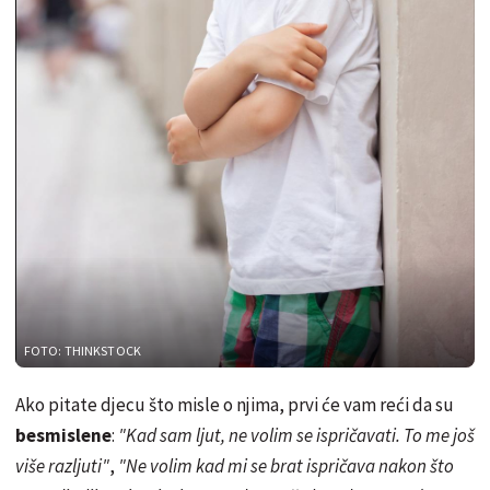
FOTO: THINKSTOCK
Ako pitate djecu što misle o njima, prvi će vam reći da su
besmislene
:
"Kad sam ljut, ne volim se ispričavati. To me još
više razljuti"
,
"Ne volim kad mi se brat ispričava nakon što