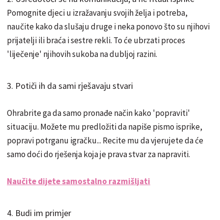
Pomognite djeci u izražavanju svojih želja i potreba,
naučite kako da slušaju druge i neka ponovo što su njihovi
prijatelji ili braća i sestre rekli. To će ubrzati proces
'liječenje' njihovih sukoba na dubljoj razini.
3. Potiči ih da sami rješavaju stvari
Ohrabrite ga da samo pronađe način kako 'popraviti'
situaciju. Možete mu predložiti da napiše pismo isprike,
popravi potrganu igračku... Recite mu da vjerujete da će
samo doći do rješenja koja je prava stvar za napraviti.
Naučite dijete samostalno razmišljati
4. Budi im primjer