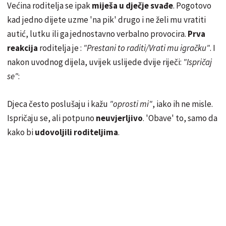
Većina roditelja se ipak
miješa u dječje svađe
. Pogotovo
kad jedno dijete uzme 'na pik' drugo i ne želi mu vratiti
autić, lutku ili ga jednostavno verbalno provocira.
Prva
reakcija
roditelja je :
"Prestani to raditi/Vrati mu igračku"
. I
nakon uvodnog dijela, uvijek uslijede dvije riječi:
"Ispričaj
se"
:
Djeca često poslušaju i kažu
"oprosti mi"
, iako ih ne misle.
Ispričaju se, ali potpuno
neuvjerljivo
. 'Obave' to, samo da
kako bi
udovoljili roditeljima
.