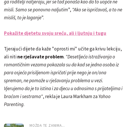
ga roditelji natjeraju, jer se tad ponaša kao da to uopće ne
misli. Samo se ponovno naljutim
",
"Ako se ispričavaš, a to ne
misliš, to je laganje
".
Pokažite djetetu svoju sreću, ali i ljutnju i tugu
Tjerajući dijete da kaže "oprosti mi" učite ga krivu lekciju,
ali niti
ne rješavate problem
.
"Desetljeća istraživanja o
romantičnim vezama pokazala su da kad se jedna osoba iz
para osjeća prisiljenom ispričati prije nego je on/ona
spreman, ne pomaže u rješavanju problema u vezi.
Vjerujemo da je to istina i za djecu u odnosima s prijateljima i
braćom i sestrama"
, rekla je Laura Markham za
Yahoo
Parenting
.
MOŽDA TE ZANIMA...