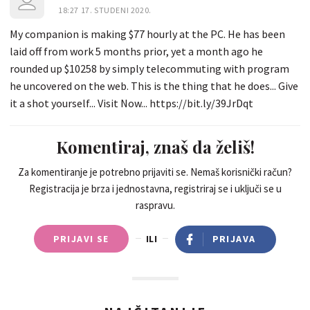
18:27 17. STUDENI 2020.
My companion is making $77 hourly at the PC. He has been
laid off from work 5 months prior, yet a month ago he
rounded up $10258 by simply telecommuting with program
he uncovered on the web. This is the thing that he does... Give
it a shot yourself... Visit Now... https://bit.ly/39JrDqt
Komentiraj, znaš da želiš!
Za komentiranje je potrebno prijaviti se. Nemaš korisnički račun?
Registracija je brza i jednostavna, registriraj se i uključi se u
raspravu.
PRIJAVI SE
ILI
PRIJAVA