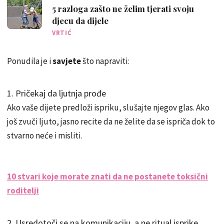
5 razloga zašto ne želim tjerati svoju
djecu da dijele
VRTIĆ
Ponudila je i
savjete
što napraviti:
1. Pričekaj da ljutnja prođe
Ako vaše dijete predloži ispriku, slušajte njegov glas. Ako
još zvuči ljuto, jasno recite da ne želite da se ispriča dok to
stvarno neće i misliti.
10 stvari koje morate znati da ne postanete toksični
roditelji
2. Usredotoči se na komunikaciju, a ne ritual isprike