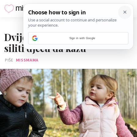
17. STUDENOGA 2020.
Dvije riječi koje ne smiješ
Sign in with Google
siliti djecu da kažu
PIŠE
MISSMAMA