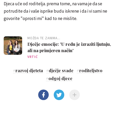
Djeca uče od roditelja. prema tome, na vama je da se
potrudite da i vaše isprike budu iskrene i da i vi sami ne
govorite "oprosti mi" kad to ne mislite.
MOŽDA TE ZANIMA...
Dječje emocije: 'U redu je izraziti ljutnju,
ali na primjeren način'
VRTIĆ
#
razvoj djeteta
#
dječje svađe
#
roditeljstvo
#
odgoj djece