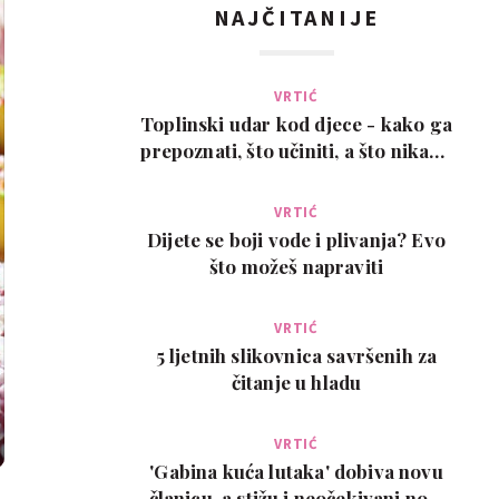
NAJČITANIJE
VRTIĆ
Toplinski udar kod djece - kako ga
prepoznati, što učiniti, a što nikako
ne
VRTIĆ
Dijete se boji vode i plivanja? Evo
što možeš napraviti
VRTIĆ
5 ljetnih slikovnica savršenih za
čitanje u hladu
VRTIĆ
'Gabina kuća lutaka' dobiva novu
članicu, a stižu i neočekivani novi