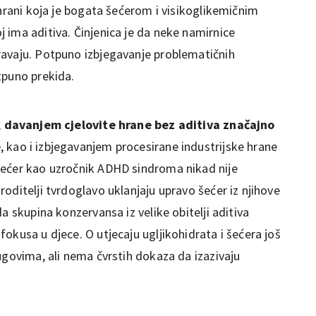
 hrani koja je bogata šećerom i visikoglikemičnim
 ima aditiva. Činjenica je da neke namirnice
ravaju. Potpuno izbjegavanje problematičnih
tpuno prekida.
,
davanjem cjelovite hrane bez aditiva značajno
e
, kao i izbjegavanjem procesirane industrijske hrane
šećer kao uzročnik ADHD sindroma nikad nije
oditelji tvrdoglavo uklanjaju upravo šećer iz njihove
a skupina konzervansa iz velike obitelji aditiva
okusa u djece. O utjecaju ugljikohidrata i šećera još
ugovima, ali nema čvrstih dokaza da izazivaju