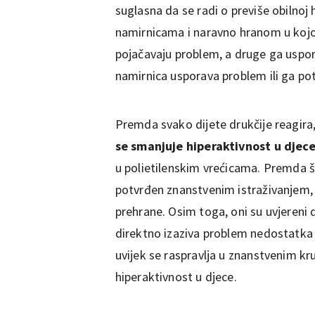
suglasna da se radi o previše obilnoj
namirnicama i naravno hranom u kojoj
pojačavaju problem, a druge ga uspo
namirnica usporava problem ili ga po
Premda svako dijete drukčije reagira
se smanjuje hiperaktivnost u djec
u polietilenskim vrećicama. Premda 
potvrđen znanstvenim istraživanjem, r
prehrane. Osim toga, oni su uvjereni d
direktno izaziva problem nedostatka f
uvijek se raspravlja u znanstvenim kr
hiperaktivnost u djece.