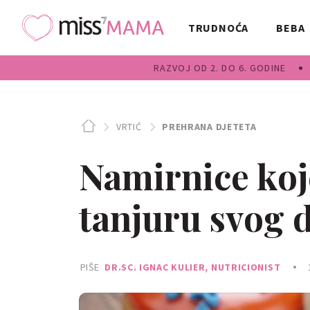
TRUDNOĆA
BEBA
RAZVOJ OD 2. DO 6. GODINE
VRTIĆ
PREHRANA DJETETA
Namirnice koje
tanjuru svog d
PIŠE
DR.SC. IGNAC KULIER, NUTRICIONIST