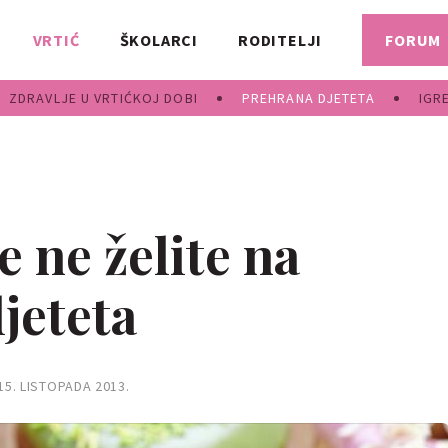
VRTIĆ
ŠKOLARCI
RODITELJI
FORUM
ZDRAVLJE U VRTIĆKOJ DOBI
PREHRANA DJETETA
IGR
 ne želite na
jeteta
15. LISTOPADA 2013.