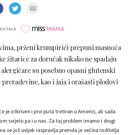
POSTALA
ivima, prženi krumpirići prepuni masnoća
atke žitarice za doručak nikako ne spadaju
alergičare su posebno opasni glutenski
 prerađevine, kao i jaja i orašasti plodovi
ce je otkriven i prvi puta tretiran u Americi, ali sada
nom svijetu pa i u nas. Za taj problem imamo i drugi
ma se još uvijek raspravlja premda je većina roditelja