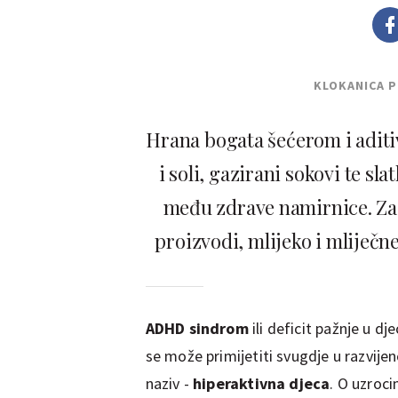
KLOKANICA 
Hrana bogata šećerom i adit
i soli, gazirani sokovi te sl
među zdrave namirnice. Za 
proizvodi, mlijeko i mliječne
ADHD sindrom
ili deficit pažnje u dje
se može primijetiti svugdje u razvije
naziv -
hiperaktivna djeca
. O uzroci