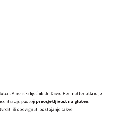
luten. Američki liječnik dr. David Perlmutter otkrio je
centracije postoji
preosjetljivost na gluten
.
vrditi ili opovrgnuti postojanje takve