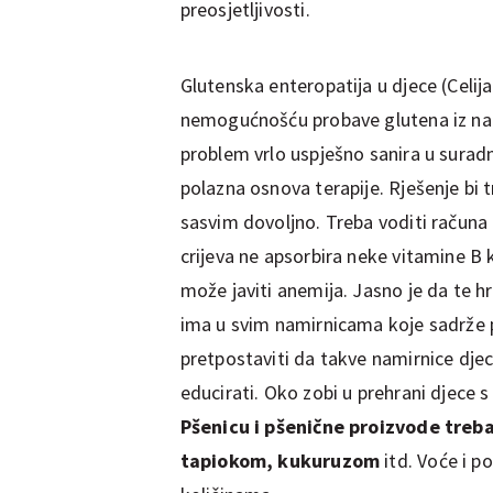
preosjetljivosti.
Glutenska enteropatija u djece (Celija
nemogućnošću probave glutena iz nami
problem vrlo uspješno sanira u suradn
polazna osnova terapije. Rješenje bi t
sasvim dovoljno. Treba voditi računa
crijeva ne apsorbira neke vitamine B k
može javiti anemija. Jasno je da te hr
ima u svim namirnicama koje sadrže p
pretpostaviti da takve namirnice djeca
educirati. Oko zobi u prehrani djece 
Pšenicu i pšenične proizvode treb
tapiokom, kukuruzom
itd. Voće i 