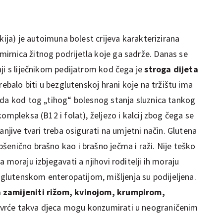
kija) je autoimuna bolest crijeva karakterizirana
rnica žitnog podrijetla koje ga sadrže. Danas se
ji s liječnikom pedijatrom kod čega je
stroga dijeta
rebalo biti u bezglutenskoj hrani koje na tržištu ima
 da kod tog „tihog“ bolesnog stanja sluznica tankog
ompleksa (B12 i folat), željezo i kalcij zbog čega se
anjive tvari treba osigurati na umjetni način. Glutena
šenično brašno kao i brašno ječma i raži. Nije teško
 moraju izbjegavati a njihovi roditelji ih moraju
s glutenskom enteropatijom, mišljenja su podijeljena.
a zamijeniti rižom, kvinojom, krumpirom,
povrće takva djeca mogu konzumirati u neograničenim