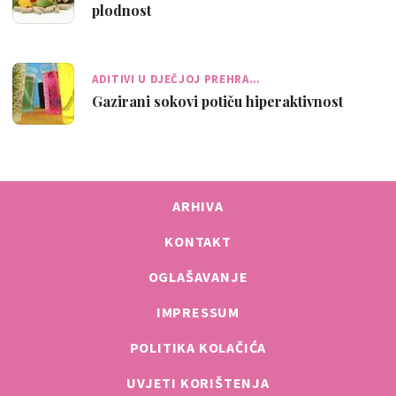
plodnost
ADITIVI U DJEČJOJ PREHRA…
Gazirani sokovi potiču hiperaktivnost
ARHIVA
KONTAKT
OGLAŠAVANJE
IMPRESSUM
POLITIKA KOLAČIĆA
UVJETI KORIŠTENJA