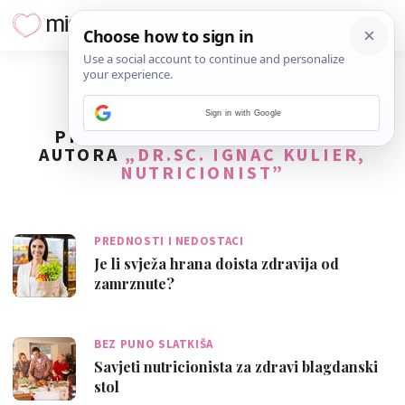
Sign in with Google
PRONAĐENO
7
REZULTATA ZA
AUTORA
„DR.SC. IGNAC KULIER,
NUTRICIONIST”
PREDNOSTI I NEDOSTACI
Je li svježa hrana doista zdravija od
zamrznute?
BEZ PUNO SLATKIŠA
Savjeti nutricionista za zdravi blagdanski
stol