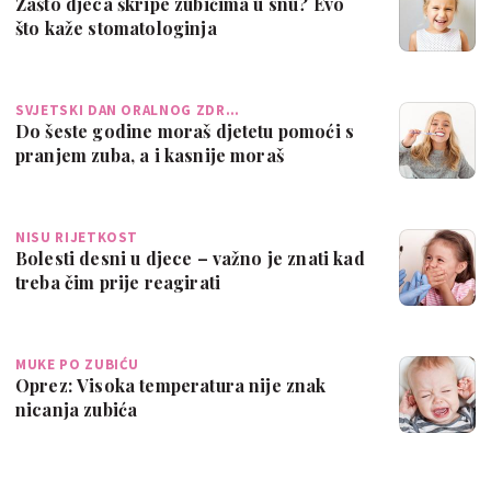
Zašto djeca škripe zubićima u snu? Evo
što kaže stomatologinja
SVJETSKI DAN ORALNOG ZDR…
Do šeste godine moraš djetetu pomoći s
pranjem zuba, a i kasnije moraš
pregleda…
NISU RIJETKOST
Bolesti desni u djece – važno je znati kad
treba čim prije reagirati
MUKE PO ZUBIĆU
Oprez: Visoka temperatura nije znak
nicanja zubića