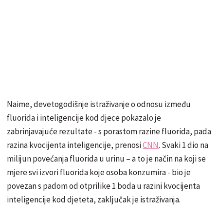
Naime, devetogodišnje istraživanje o odnosu između
fluorida i inteligencije kod djece pokazalo je
zabrinjavajuće rezultate - s porastom razine fluorida, pada
razina kvocijenta inteligencije, prenosi
CNN
. Svaki 1 dio na
milijun povećanja fluorida u urinu – a to je način na koji se
mjere svi izvori fluorida koje osoba konzumira - bio je
povezan s padom od otprilike 1 boda u razini kvocijenta
inteligencije kod djeteta, zaključak je istraživanja.