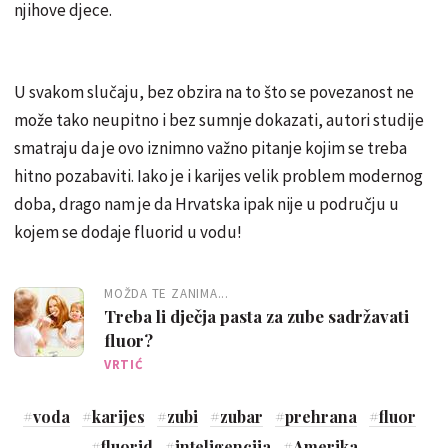
njihove djece.
U svakom slučaju, bez obzira na to što se povezanost ne
može tako neupitno i bez sumnje dokazati, autori studije
smatraju da je ovo iznimno važno pitanje kojim se treba
hitno pozabaviti. Iako je i karijes velik problem modernog
doba, drago nam je da Hrvatska ipak nije u području u
kojem se dodaje fluorid u vodu!
MOŽDA TE ZANIMA...
Treba li dječja pasta za zube sadržavati
fluor?
VRTIĆ
#
voda
#
karijes
#
zubi
#
zubar
#
prehrana
#
fluor
#
fluorid
#
inteligencija
#
Amerika