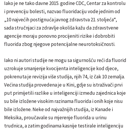
Iako je ne tako davne 2015. godine CDC, Centar za kontrolu
i prevenciju bolesti, nazvao fluoridaciju vode jednim od
„10 najvećih postignuća javnog zdravstva 21. stoljeća“,
sada stručnjaci za zdravlje okoliša kažu da zdravstvene
agencije moraju ponovno procijeniti rizike i dobrobiti
fluorida zbog njegove potencijalne neurotoksičnosti.
Iako ni autori studije ne mogu sa sigurnošću reći da fluorid
uzrokuje smanjenje kvocijenta inteligencije kod djece,
pokrenuta je revizija više studija, njih 74, iz čak 10 zemalja.
Većina studija provedena je u Kini, gdje su istraživači prvi
put primijetili razlike u inteligenciji između zajednica koje
su bile izložene visokim razinama fluorida i onih koje nisu
bile izložene. Neke od najvažnijih studija, iz Kanade i
Meksika, proučavale su mjerenje fluorida u urinu
trudnica, a zatim godinama kasnije testirale inteligenciju