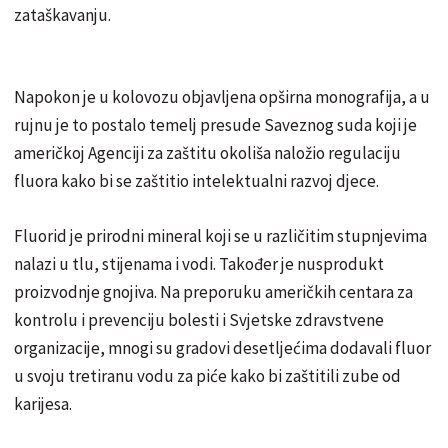
zataškavanju.
Napokon je u kolovozu objavljena opširna monografija, a u
rujnu je to postalo temelj presude Saveznog suda koji je
američkoj Agenciji za zaštitu okoliša naložio regulaciju
fluora kako bi se zaštitio intelektualni razvoj djece.
Fluorid je prirodni mineral koji se u različitim stupnjevima
nalazi u tlu, stijenama i vodi. Također je nusprodukt
proizvodnje gnojiva. Na preporuku američkih centara za
kontrolu i prevenciju bolesti i Svjetske zdravstvene
organizacije, mnogi su gradovi desetljećima dodavali fluor
u svoju tretiranu vodu za piće kako bi zaštitili zube od
karijesa.