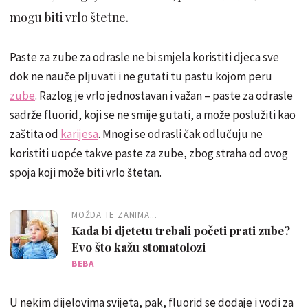
mogu biti vrlo štetne.
Paste za zube za odrasle ne bi smjela koristiti djeca sve
dok ne nauče pljuvati i ne gutati tu pastu kojom peru
zube
. Razlog je vrlo jednostavan i važan – paste za odrasle
sadrže fluorid, koji se ne smije gutati, a može poslužiti kao
zaštita od
karijesa
. Mnogi se odrasli čak odlučuju ne
koristiti uopće takve paste za zube, zbog straha od ovog
spoja koji može biti vrlo štetan.
MOŽDA TE ZANIMA...
Kada bi djetetu trebali početi prati zube?
Evo što kažu stomatolozi
BEBA
U nekim dijelovima svijeta, pak, fluorid se dodaje i vodi za