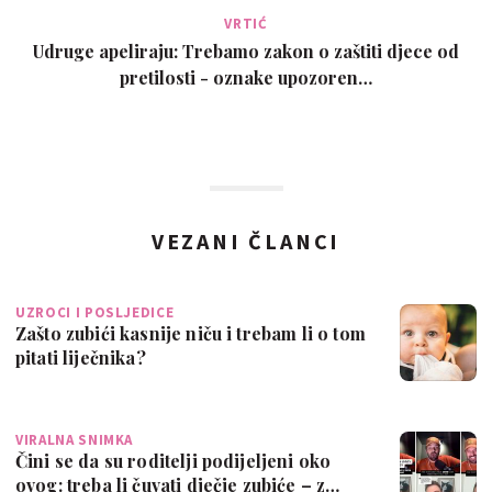
VRTIĆ
Udruge apeliraju: Trebamo zakon o zaštiti djece od
pretilosti - oznake upozoren…
VEZANI ČLANCI
UZROCI I POSLJEDICE
Zašto zubići kasnije niču i trebam li o tom
pitati liječnika?
VIRALNA SNIMKA
Čini se da su roditelji podijeljeni oko
ovog: treba li čuvati dječje zubiće – z…