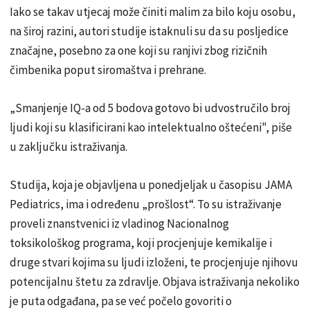
Iako se takav utjecaj može činiti malim za bilo koju osobu,
na široj razini, autori studije istaknuli su da su posljedice
značajne, posebno za one koji su ranjivi zbog rizičnih
čimbenika poput siromaštva i prehrane.
„Smanjenje IQ-a od 5 bodova gotovo bi udvostručilo broj
ljudi koji su klasificirani kao intelektualno oštećeni", piše
u zaključku istraživanja.
Studija, koja je objavljena u ponedjeljak u časopisu JAMA
Pediatrics, ima i određenu „prošlost“. To su istraživanje
proveli znanstvenici iz vladinog Nacionalnog
toksikološkog programa, koji procjenjuje kemikalije i
druge stvari kojima su ljudi izloženi, te procjenjuje njihovu
potencijalnu štetu za zdravlje. Objava istraživanja nekoliko
je puta odgađana, pa se već počelo govoriti o