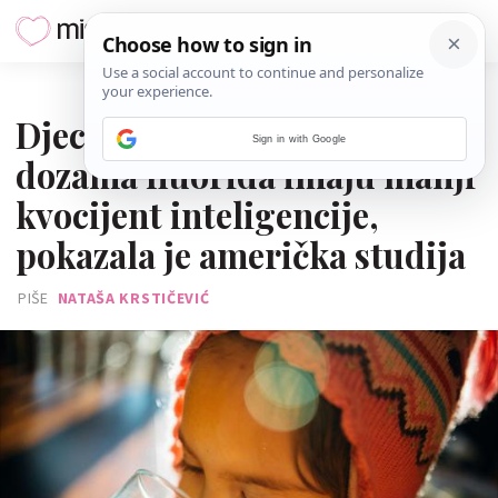
07. SIJEČNJA 2025.
Djeca koja su izložena većim
Sign in with Google
dozama fluorida imaju manji
kvocijent inteligencije,
pokazala je američka studija
PIŠE
NATAŠA KRSTIČEVIĆ