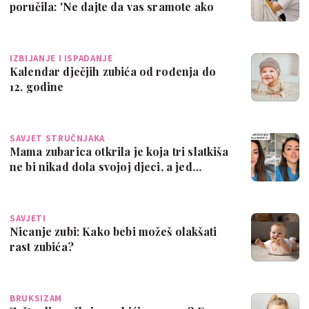
poručila: 'Ne dajte da vas sramote ako
di…
IZBIJANJE I ISPADANJE
Kalendar dječjih zubića od rođenja do
12. godine
SAVJET STRUČNJAKA
Mama zubarica otkrila je koja tri slatkiša
ne bi nikad dola svojoj djeci, a jed…
SAVJETI
Nicanje zubi: Kako bebi možeš olakšati
rast zubića?
BRUKSIZAM