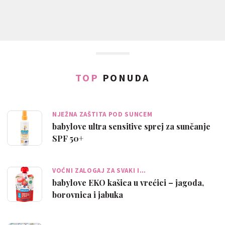
TOP
PONUDA
NJEŽNA ZAŠTITA POD SUNCEM
babylove ultra sensitive sprej za sunčanje
SPF 50+
VOĆNI ZALOGAJ ZA SVAKI I…
babylove EKO kašica u vrećici – jagoda,
borovnica i jabuka