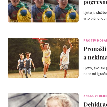
pogrešn
Ljeto je službe
vrlo bitno, o
PROTIV DOSA
Pronašli
a nekima
Ljeto, školski 
neke od igrač
ZNAKOVI DEHI
Dehidrac