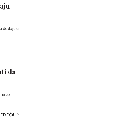
maju
ga dodaje u
ati da
sna za
JEDEĆA