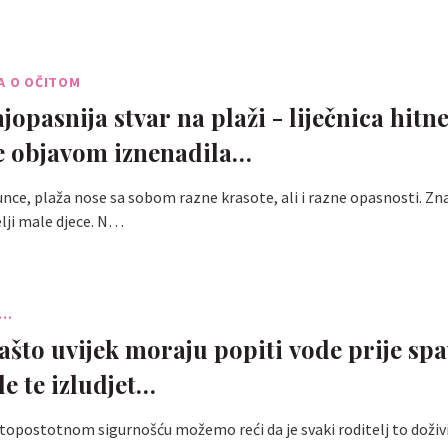
A O OČITOM
jopasnija stvar na plaži - liječnica hitn
e objavom iznenadila…
unce, plaža nose sa sobom razne krasote, ali i razne opasnosti. Zn
elji male djece. N…
..
ašto uvijek moraju popiti vode prije spa
le te izludjet…
topostotnom sigurnošću možemo reći da je svaki roditelj to doživio