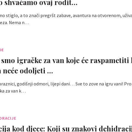
o shvaćamo ovaj rodit…
no stiglo, a to znači pregršt zabave, avantura na otvorenom, uživanj
preza. Nema n…
DE
 smo igračke za van koje će raspametiti 
 neće odoljeti …
praznici, godišnji odmori, lijepi dani… Sve to zove na igru vani! Pr
aka za van k…
DRACIJE
ija kod djece: Koji su znakovi dehidraci