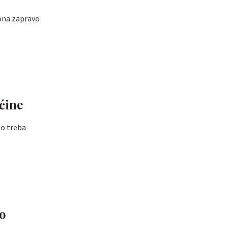
 ona zapravo
ćine
to treba
ko