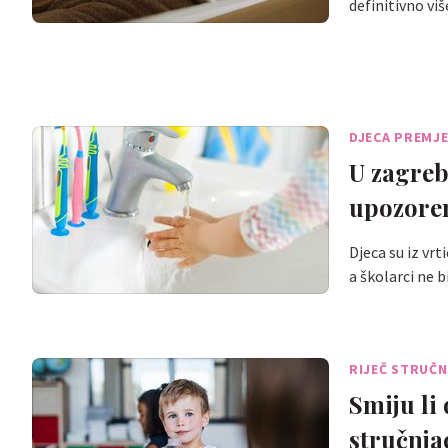
definitivno vi
DJECA PREMJ
U zagreb
upozoren
Djeca su iz vrt
a školarci ne 
RIJEČ STRUČ
Smiju li
stručnja