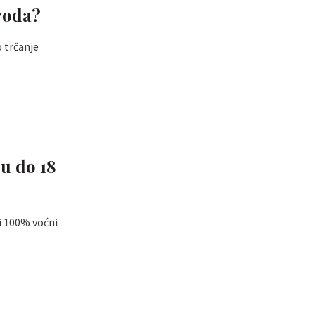
oroda?
o trčanje
cu do 18
 i 100% voćni