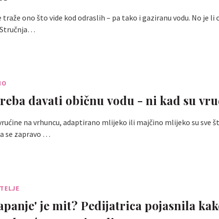
 traže ono što vide kod odraslih – pa tako i gaziranu vodu. No je li
? Stručnja…
NO
treba davati običnu vodu - ni kad su vru
 vrućine na vrhuncu, adaptirano mlijeko ili majčino mlijeko su sve š
da se zapravo …
TELJE
apanje' je mit? Pedijatrica pojasnila ka