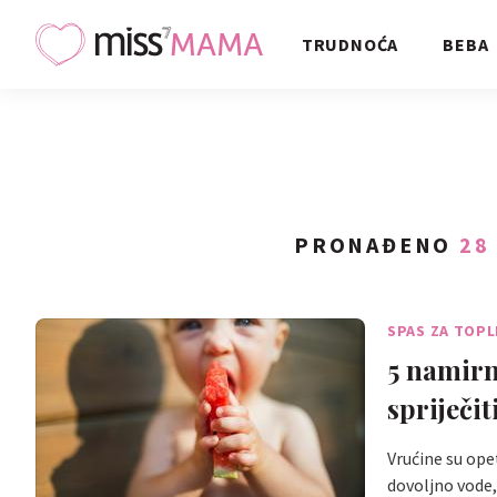
TRUDNOĆA
BEBA
PRONAĐENO
28
SPAS ZA TOPL
5 namirn
spriječit
Vrućine su ope
dovoljno vode