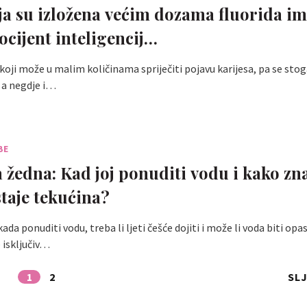
ja su izložena većim dozama fluorida i
ocijent inteligencij…
 koji može u malim količinama spriječiti pojavu karijesa, pa se sto
 a negdje i…
BE
a žedna: Kad joj ponuditi vodu i kako zn
staje tekućina?
 kada ponuditi vodu, treba li ljeti češće dojiti i može li voda biti opa
e isključiv…
1
2
SL