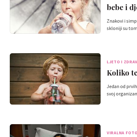
bebe i dj
Znakovi i simp
skloniji su t
LJETO I ZDRA
Koliko t
Jedan od prvih 
svoj organiza
VIRALNA FOT