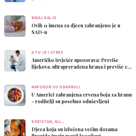
BIRAJ DALJE
Ovih 11 imena za djecu zabranjeno je u
SAD-u
A TU JE I STRES
Američko izvješće upozorava: Previše
lijekova, ultraprerađena hrana i previše c…
NAPOKON SU ODAHNULI
U Americi zabranjena crvena boja za hranu
- roditelji su posebno oduševljeni
KORISTAN, ALI…
Djeca koja su izložena većim dozama
fluorida imaju manji kvocijent