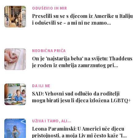
ODUŠEVIO IH MIR
Preselili su se s djecom iz Amerike u Italiju
i oduševili se - a mi ni ne znamo…
NEOBIČNA PRIČA
On je 'najstarija beba' na svijetu: Thaddeus
je rođen iz embrija zamrznutog pri…
DA ILI NE
SAD: Vrhovni sud odlučio da roditelji
mogu birati jesu li djeca izložena LGBTQ+
…
UŽIVA I TAMO, ALI…
Leona Paraminski: U Americi uče djecu
pristojnosti, a moja Liv mi često kaže 'I…