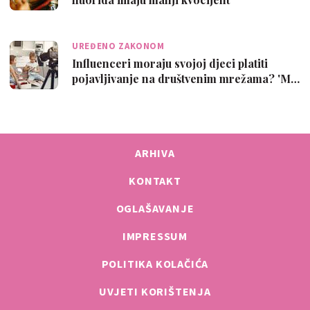
inteligencij…
UREĐENO ZAKONOM
Influenceri moraju svojoj djeci platiti
pojavljivanje na društvenim mrežama? 'M…
ARHIVA
KONTAKT
OGLAŠAVANJE
IMPRESSUM
POLITIKA KOLAČIĆA
UVJETI KORIŠTENJA