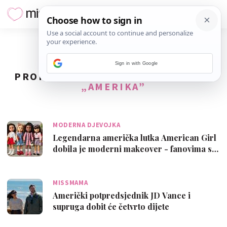
Sign in with Google
PRONAĐENO
11
REZULTATA ZA TAG
„AMERIKA”
MODERNA DJEVOJKA
Legendarna američka lutka American Girl
dobila je moderni makeover - fanovima s…
MISSMAMA
Američki potpredsjednik JD Vance i
supruga dobit će četvrto dijete