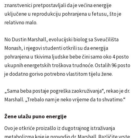
znanstvenici pretpostavljali da je većina energije
uključene u reprodukciju pohranjena u fetusu, što je
relativno malo.
No Dustin Marshall, evolucijski biolog sa Sveučilišta
Monash, i njegovi studenti otkrili su da energija
pohranjena u tkivima ljudske bebe čini samo oko 4 posto
ukupnih energetskih troškova trudnoće. Ostalih 96 posto
je dodatno gorivo potrebno vlastitom tijelu žene.
„Sama beba postaje pogreška zaokruživanja“, rekao je dr.
Marshall. „Trebalo nam je neko vrijeme da to shvatimo.“
Žene ulažu puno energije
Ovo je otkriće proizašlo iz dugotrajnog istraživanja
metabolizma koje je provodio dr. Marshall. Različite vrste