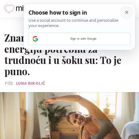
19. KOLOVOZA 2025.
Znanstvenici su izračunali
Sign in with Google
energiju potrebnu za
trudnoću i u šoku su: To je
puno.
PIŠE
LUNA NIKOLIĆ