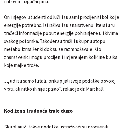
njihovim nagađanjima.
On i njegovi studenti odlučili su sami procijeniti koliko je
energije potrebno. Istraživali su znanstvenu literaturu
tražeći informacije poput energije pohranjene u tkivima
svakog potomka. Također su tražili ukupnu stopu
metabolizma ženki dok su se razmnožavale, što
znanstvenici mogu procijeniti mjerenjem količine kisika
koje majke troše.
„Ljudi su samo lutali, prikupljali svoje podatke o svojoj
vrsti, ali nitko ih nije spajao“, rekao je dr. Marshall.
Kod žena trudnoća traje dugo
Skupljajući takve podatke, istraživači su procijenili