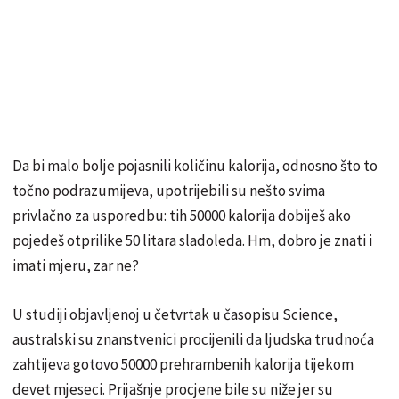
Da bi malo bolje pojasnili količinu kalorija, odnosno što to
točno podrazumijeva, upotrijebili su nešto svima
privlačno za usporedbu: tih 50000 kalorija dobiješ ako
pojedeš otprilike 50 litara sladoleda. Hm, dobro je znati i
imati mjeru, zar ne?
U studiji objavljenoj u četvrtak u časopisu Science,
australski su znanstvenici procijenili da ljudska trudnoća
zahtijeva gotovo 50000 prehrambenih kalorija tijekom
devet mjeseci. Prijašnje procjene bile su niže jer su