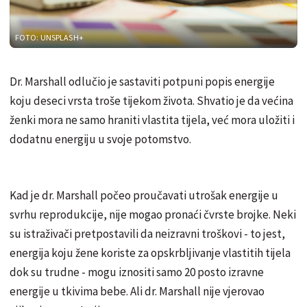
FOTO: UNSPLASH+
Dr. Marshall odlučio je sastaviti potpuni popis energije
koju deseci vrsta troše tijekom života. Shvatio je da većina
ženki mora ne samo hraniti vlastita tijela, već mora uložiti i
dodatnu energiju u svoje potomstvo.
Kad je dr. Marshall počeo proučavati utrošak energije u
svrhu reprodukcije, nije mogao pronaći čvrste brojke. Neki
su istraživači pretpostavili da neizravni troškovi - to jest,
energija koju žene koriste za opskrbljivanje vlastitih tijela
dok su trudne - mogu iznositi samo 20 posto izravne
energije u tkivima bebe. Ali dr. Marshall nije vjerovao