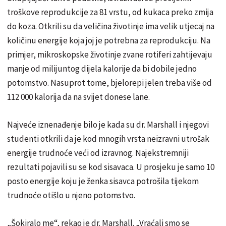
troškove reprodukcije za 81 vrstu, od kukaca preko zmija
do koza. Otkrili su da veličina životinje ima velik utjecaj na
količinu energije koja joj je potrebna za reprodukciju. Na
primjer, mikroskopske životinje zvane rotiferi zahtijevaju
manje od milijuntog dijela kalorije da bi dobile jedno
potomstvo. Nasuprot tome, bjelorepi jelen treba više od
112 000 kalorija da na svijet donese lane.
Najveće iznenađenje bilo je kada su dr. Marshall i njegovi
studenti otkrili da je kod mnogih vrsta neizravni utrošak
energije trudnoće veći od izravnog. Najekstremniji
rezultati pojavili su se kod sisavaca. U prosjeku je samo 10
posto energije koju je ženka sisavca potrošila tijekom
trudnoće otišlo u njeno potomstvo.
„Šokiralo me“, rekao je dr. Marshall. „Vraćali smo se