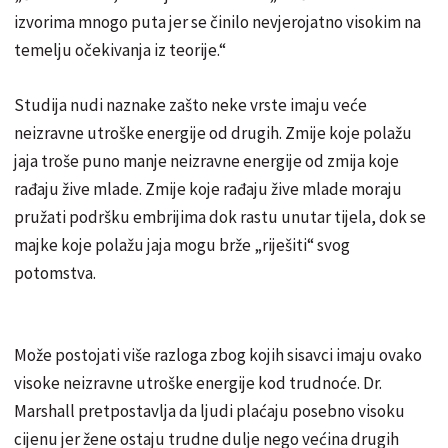
izvorima mnogo puta jer se činilo nevjerojatno visokim na
temelju očekivanja iz teorije.“
Studija nudi naznake zašto neke vrste imaju veće
neizravne utroške energije od drugih. Zmije koje polažu
jaja troše puno manje neizravne energije od zmija koje
rađaju žive mlade. Zmije koje rađaju žive mlade moraju
pružati podršku embrijima dok rastu unutar tijela, dok se
majke koje polažu jaja mogu brže „riješiti“ svog
potomstva.
Može postojati više razloga zbog kojih sisavci imaju ovako
visoke neizravne utroške energije kod trudnoće. Dr.
Marshall pretpostavlja da ljudi plaćaju posebno visoku
cijenu jer žene ostaju trudne dulje nego većina drugih