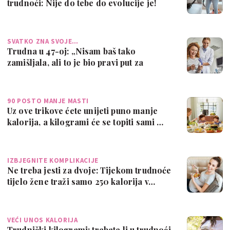
trudnoći: Nije do tebe do evolucije je!
SVATKO ZNA SVOJE…
Trudna u 47-oj: „Nisam baš tako
zamišljala, ali to je bio pravi put za
mene“
90 POSTO MANJE MASTI
Uz ove trikove ćete unijeti puno manje
kalorija, a kilogrami će se topiti sami …
IZBJEGNITE KOMPLIKACIJE
Ne treba jesti za dvoje: Tijekom trudnoće
tijelo žene traži samo 250 kalorija v…
VEĆI UNOS KALORIJA
Trudnički kilogrami: trebate li u trudnoći