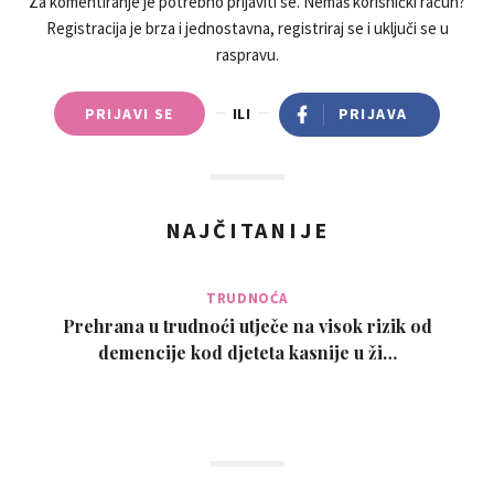
Za komentiranje je potrebno prijaviti se. Nemaš korisnički račun?
Registracija je brza i jednostavna, registriraj se i uključi se u
raspravu.
PRIJAVI SE
ILI
PRIJAVA
NAJČITANIJE
TRUDNOĆA
Prehrana u trudnoći utječe na visok rizik od
demencije kod djeteta kasnije u ži…