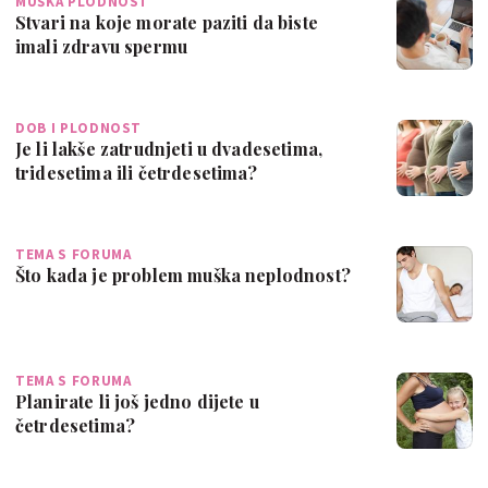
MUŠKA PLODNOST
Stvari na koje morate paziti da biste
imali zdravu spermu
DOB I PLODNOST
Je li lakše zatrudnjeti u dvadesetima,
tridesetima ili četrdesetima?
TEMA S FORUMA
Što kada je problem muška neplodnost?
TEMA S FORUMA
Planirate li još jedno dijete u
četrdesetima?