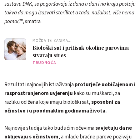
sastavu DNK, se pogoršavaju iz dana u dan i na kraju postaju
takva da mogu izazvati sterilitet a tada, nažalost, više nema
pomoći
", smatra.
MOŽDA TE ZANIMA...
Biološki sat i pritisak okoline parovima
stvaraju stres
TRUDNOĆA
Rezultati najnovijih istraživanja
proturječe uobičajenom i
rasprostranjenom uvjerenju
kako su muškarci, za
razliku od žena koje imaju biološki sat,
sposobni za
očinstvo i u poodmaklim godinama života.
Najnovije studija tako budućim očevima
savjetuju da ne
oklijevaju s očinstvom
, a mlade bračne parove pozivaju