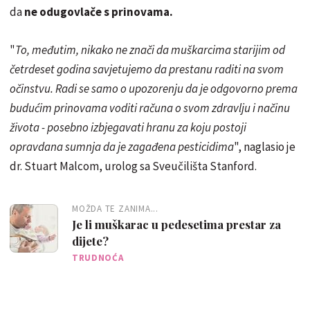
da
ne odugovlače s prinovama.
"
To, međutim, nikako ne znači da muškarcima starijim od
četrdeset godina savjetujemo da prestanu raditi na svom
očinstvu. Radi se samo o upozorenju da je odgovorno prema
budućim prinovama voditi računa o svom zdravlju i načinu
života - posebno izbjegavati hranu za koju postoji
opravdana sumnja da je zagađena pesticidima
", naglasio je
dr. Stuart Malcom, urolog sa Sveučilišta Stanford.
MOŽDA TE ZANIMA...
Je li muškarac u pedesetima prestar za
dijete?
TRUDNOĆA