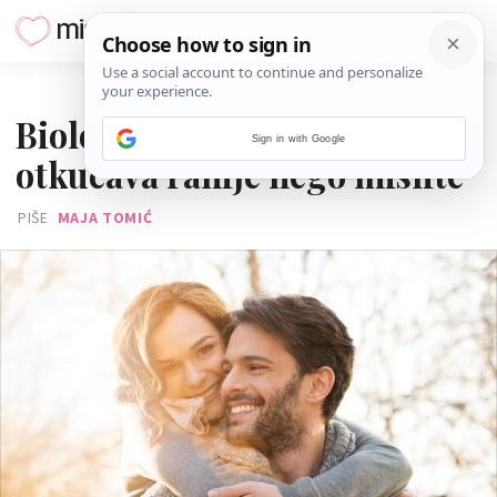
07. RUJNA 2017.
Biološki sat muškarcima
Sign in with Google
otkucava ranije nego mislite
PIŠE
MAJA TOMIĆ