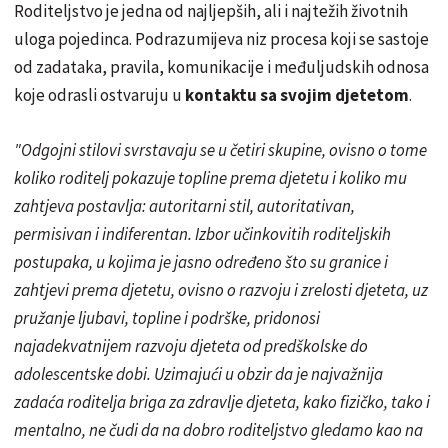
Roditeljstvo je jedna od najljepših, ali i najtežih životnih
uloga pojedinca. Podrazumijeva niz procesa koji se sastoje
od zadataka, pravila, komunikacije i međuljudskih odnosa
koje odrasli ostvaruju u
kontaktu sa svojim djetetom
.
"Odgojni stilovi svrstavaju se u četiri skupine, ovisno o tome
koliko roditelj pokazuje topline prema djetetu i koliko mu
zahtjeva postavlja: autoritarni stil, autoritativan,
permisivan i indiferentan. Izbor učinkovitih roditeljskih
postupaka, u kojima je jasno određeno što su granice i
zahtjevi prema djetetu, ovisno o razvoju i zrelosti djeteta, uz
pružanje ljubavi, topline i podrške, pridonosi
najadekvatnijem razvoju djeteta od predškolske do
adolescentske dobi. Uzimajući u obzir da je najvažnija
zadaća roditelja briga za zdravlje djeteta, kako fizičko, tako i
mentalno, ne čudi da na dobro roditeljstvo gledamo kao na