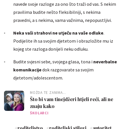
navede svoje razloge za ono što traži od vas. S nekim
pravilima budite nešto fleksibilniji, s nekima
pravedni, a s nekima, vama važnima, nepopustljivi.
Neka vaši strahovi ne utječu na vaše odluke
.
Podijelite ih sa svojim djetetom i obrazložite mu iz
kojeg ste razloga donijeli neku odluku.
Budite svjesni sebe, svojega glasa, tona i
neverbalne
komunikacije
dok razgovarate sa svojim
djetetom/adolescentom.
MOŽDA TE ZANIMA...
Što bi vam tinejdžeri htjeli reći, ali ne
znaju kako
ŠKOLARCI
#
roditeljstvo
#
roditeljski stilovi
#
autoritet