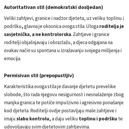
Autoritativan stil (demokratski dosljedan)
Veliki zahtjevi, granice i nadzor djeteta, uz veliku toplinu i
podršku
,
glavna je okosnica ovoga stila. Uloga
roditelja je
savjetnička
,
a ne kontrolorska
. Zahtjeve i granice
roditelji objašnjavaju i obrazlažu, a djeca odgajana na
ovakav način su spontana u izražavanju svojega mišljenja i
emocija.
Permisivan stil (prepopustljiv)
Karakteristika ovoga stila je davanje djetetu prevelike
slobode, što rađa njegovu nesigurnost i nesnalaženje zbog
manjka granica te potiče impulzivno i agresivno ponašanje
kod djeteta. Roditelji ovdje postavljaju male zahtjeve i
imaju
slabu kontrolu,
a daju veliku
toplinu i podršku
te
udovoljavaju svim djetetovim zahtjevima.