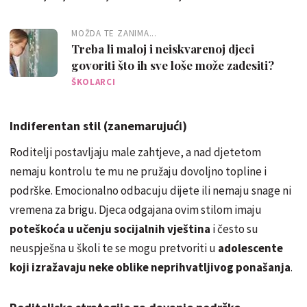
MOŽDA TE ZANIMA...
Treba li maloj i neiskvarenoj djeci
govoriti što ih sve loše može zadesiti?
ŠKOLARCI
Indiferentan stil (zanemarujući)
Roditelji postavljaju male zahtjeve, a nad djetetom
nemaju kontrolu te mu ne pružaju dovoljno topline i
podrške. Emocionalno odbacuju dijete ili nemaju snage ni
vremena za brigu. Djeca odgajana ovim stilom imaju
poteškoća u učenju socijalnih vještina
i često su
neuspješna u školi te se mogu pretvoriti u
adolescente
koji izražavaju neke oblike neprihvatljivog ponašanja
.