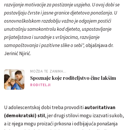
razvijanje motivacije za postizanje uspjeha. U ovoj dobi se
postavljaju čvrste i jasne granice djetetova ponašanja. U
osnovnoškolskom razdoblju važno je odgojem postići
unutrašnju samokontrolu kod djeteta, uspostavljanje
prijateljstava i suradnje s vršnjacima, razvijanje
samopoštovanja i pozitivne slike o sebi",
objašnjava dr.
Jerinić Njirić.
MOŽDA TE ZANIMA...
Spoznaje koje roditeljstvo čine lakšim
RODITELJI
U adolescentskoj dobi treba provoditi
autoritativan
(demokratski) stil
, jer drugi stilovi mogu izazvati sukob,
a iz njega mogu proizaći prkosna i odbijajuća ponašanja