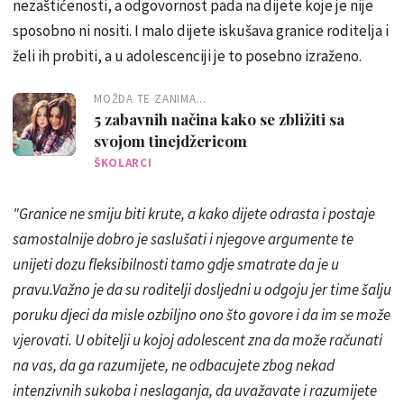
nezaštićenosti, a odgovornost pada na dijete koje je nije
sposobno ni nositi. I malo dijete iskušava granice roditelja i
želi ih probiti, a u adolescenciji je to posebno izraženo.
MOŽDA TE ZANIMA...
5 zabavnih načina kako se zbližiti sa
svojom tinejdžericom
ŠKOLARCI
"Granice ne smiju biti krute, a kako dijete odrasta i postaje
samostalnije dobro je saslušati i njegove argumente te
unijeti dozu fleksibilnosti tamo gdje smatrate da je u
pravu.Važno je da su roditelji dosljedni u odgoju jer time šalju
poruku djeci da misle ozbiljno ono što govore i da im se može
vjerovati. U obitelji u kojoj adolescent zna da može računati
na vas, da ga razumijete, ne odbacujete zbog nekad
intenzivnih sukoba i neslaganja, da uvažavate i razumijete