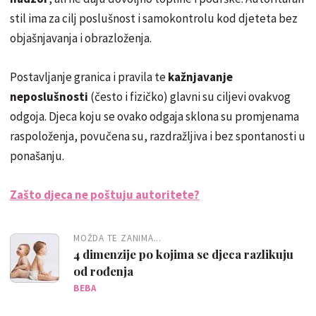
stil ima za cilj poslušnost i samokontrolu kod djeteta bez
objašnjavanja i obrazloženja.
Postavljanje granica i pravila te
kažnjavanje
neposlušnosti
(često i fizičko) glavni su ciljevi ovakvog
odgoja. Djeca koju se ovako odgaja sklona su promjenama
raspoloženja, povučena su, razdražljiva i bez spontanosti u
ponašanju.
Zašto djeca ne poštuju autoritete?
MOŽDA TE ZANIMA...
4 dimenzije po kojima se djeca razlikuju
od rođenja
BEBA