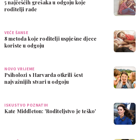
5 najčešćih grešaka u odgoju koje
roditelji rade
VEĆE ŠANSE
8 metoda koje roditelji uspješne djece
koriste u odgoju
NOVO VRIJEME
Psiholozi s Harvarda otkrili šest
najvažnijih stvari u odgoju
ISKUSTVO POZNATIH
Kate Middleton: 'Roditeljstvo je teško'