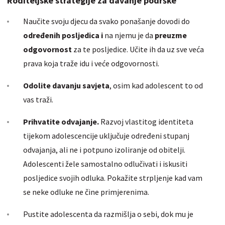
Roditeljske strategije za davanje podrške
Naučite svoju djecu da svako ponašanje dovodi do
određenih posljedica i
na njemu je da
preuzme
odgovornost
za te posljedice. Učite ih da uz sve veća
prava koja traže idu i veće odgovornosti.
Odolite davanju savjeta
, osim kad adolescent to od
vas traži.
Prihvatite odvajanje.
Razvoj vlastitog identiteta
tijekom adolescencije uključuje određeni stupanj
odvajanja, ali ne i potpuno izoliranje od obitelji.
Adolescenti žele samostalno odlučivati i iskusiti
posljedice svojih odluka. Pokažite strpljenje kad vam
se neke odluke ne čine primjerenima.
Pustite adolescenta da razmišlja o sebi, dok mu je