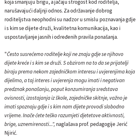
koja smanjuju brigu, a jačaju strogost kod roditelja,
narušavajući daljnji odnos. Za održavanje dobrog
roditeljstva neophodni su nadzor u smislu poznavanja gdje
i s kim se dijete druži, kvalitetna komunikacija, kao i
uspostavljanje jasnih i određenih pravila ponašanja.
"
Često susrećemo roditelje koji ne znaju gdje se njihovo
dijete kreće i s kim se druži. S obzirom na to da se prijatelji
biraju prema nekom zajedničkom interesu i uvjerenjima koja
dijelimo, a taj interes i uvjerenja mogu imati i negativan
predznak ponašanju, poput konzumiranja sredstava
ovisnosti, izostajanja iz škole, zajedničke skitnje, važno je
imati spoznaju gdje i s kim nam dijete provodi slobodno
vrijeme. Inače ćete teško razumjeti djetetove aktivnosti,
brige, uznemirenosti...",
naglašava prof. pedagogije Jerić
Njirić.