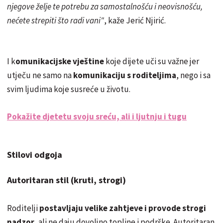
njegove želje te potrebu za samostalnošću i neovisnošću,
nećete strepiti što radi vani"
, kaže Jerić Njirić.
I k
omunikacijske vještine
koje dijete uči su važne jer
utječu ne samo na
komunikaciju s roditeljima
, nego i sa
svim ljudima koje susreće u životu.
Pokažite djetetu svoju sreću, ali i ljutnju i tugu
Stilovi odgoja
Autoritaran stil (kruti, strogi)
Roditelji
postavljaju velike zahtjeve i provode strogi
nadzor
, ali ne daju dovoljno topline i podrške. Autoritaran