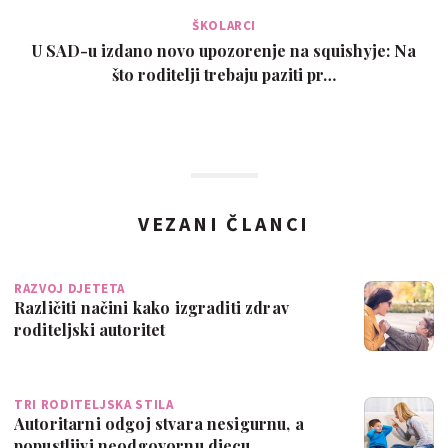
ŠKOLARCI
U SAD-u izdano novo upozorenje na squishyje: Na
što roditelji trebaju paziti pr…
VEZANI ČLANCI
RAZVOJ DJETETA
Različiti načini kako izgraditi zdrav
roditeljski autoritet
TRI RODITELJSKA STILA
Autoritarni odgoj stvara nesigurnu, a
popustljivi neodgovornu djecu