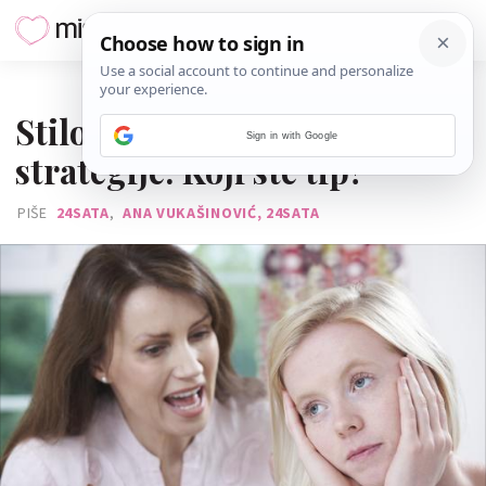
04. OŽUJKA 2018.
Stilovi odgoja i roditeljske
Sign in with Google
strategije: Koji ste tip?
PIŠE
24SATA
,
ANA VUKAŠINOVIĆ, 24SATA