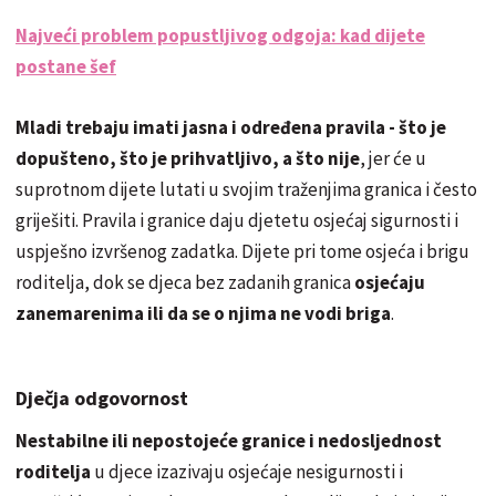
Najveći problem popustljivog odgoja: kad dijete
postane šef
Mladi trebaju imati jasna i određena pravila - što je
dopušteno, što je prihvatljivo, a što nije
, jer će u
suprotnom dijete lutati u svojim traženjima granica i često
griješiti. Pravila i granice daju djetetu osjećaj sigurnosti i
uspješno izvršenog zadatka. Dijete pri tome osjeća i brigu
roditelja, dok se djeca bez zadanih granica
osjećaju
zanemarenima ili da se o njima ne vodi briga
.
Dječja odgovornost
Nestabilne ili nepostojeće granice i nedosljednost
roditelja
u djece izazivaju osjećaje nesigurnosti i