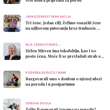
vrlo dobra priprema za porod
JAVNOZDRAVSTVENA AKCIJA
Tri žene, jedan cilj: Želimo osnažiti žene
na njihovom putovanju kroz trudnoću …
NIJE JEDNOSTAVNO…
Helen Mirren ima tokofobiju, kao i 60
posto žena. Može li se prevladati strah o…
PODRŠKA BUDUĆOJ MAMI
Razgovarali smo s doulom o njenoj ulozi
na porodu i u postpartumu
UDRUGA DOULA
Želite li pomagati ženama na porodu?