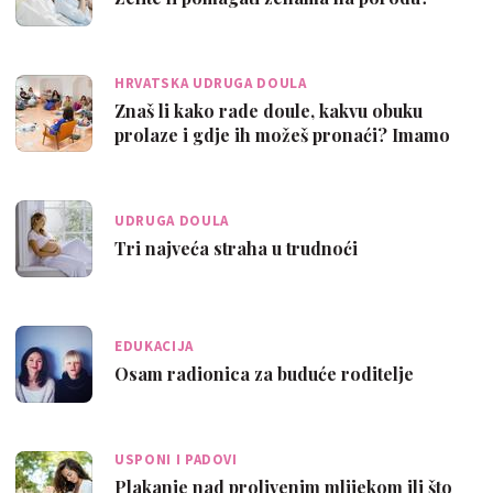
HRVATSKA UDRUGA DOULA
Znaš li kako rade doule, kakvu obuku
prolaze i gdje ih možeš pronaći? Imamo
odg…
UDRUGA DOULA
Tri najveća straha u trudnoći
EDUKACIJA
Osam radionica za buduće roditelje
USPONI I PADOVI
Plakanje nad prolivenim mlijekom ili što