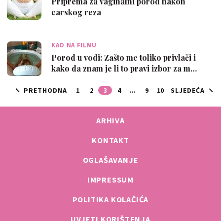
Priprema za vaginalni porod nakon
carskog reza
KAO NA FILMU
Porod u vodi: Zašto me toliko privlači i
kako da znam je li to pravi izbor za m…
PRETHODNA
1
2
3
4
...
9
10
SLJEDEĆA
ARHIVA
KONTAKT
OGLAŠAVANJE
IMPRESSUM
POLITIKA KOLAČIĆA
UVJETI KORIŠTENJA