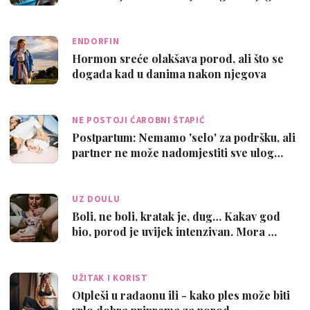
ENDORFIN
Hormon sreće olakšava porod, ali što se
događa kad u danima nakon njegova
razin…
NE POSTOJI ĆAROBNI ŠTAPIĆ
Postpartum: Nemamo 'selo' za podršku, ali
partner ne može nadomjestiti sve ulog…
UZ DOULU
Boli, ne boli, kratak je, dug… Kakav god
bio, porod je uvijek intenzivan. Mora …
UŽITAK I KORIST
Otpleši u rađaonu ili - kako ples može biti