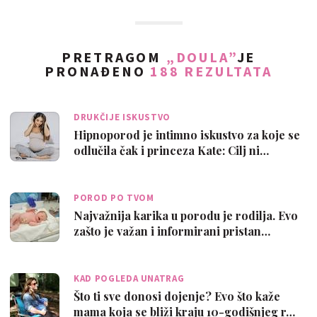
PRETRAGOM
„DOULA”
JE
PRONAĐENO
188 REZULTATA
DRUKČIJE ISKUSTVO
Hipnoporod je intimno iskustvo za koje se
odlučila čak i princeza Kate: Cilj ni…
POROD PO TVOM
Najvažnija karika u porodu je rodilja. Evo
zašto je važan i informirani pristan…
KAD POGLEDA UNATRAG
Što ti sve donosi dojenje? Evo što kaže
mama koja se bliži kraju 10-godišnjeg r…