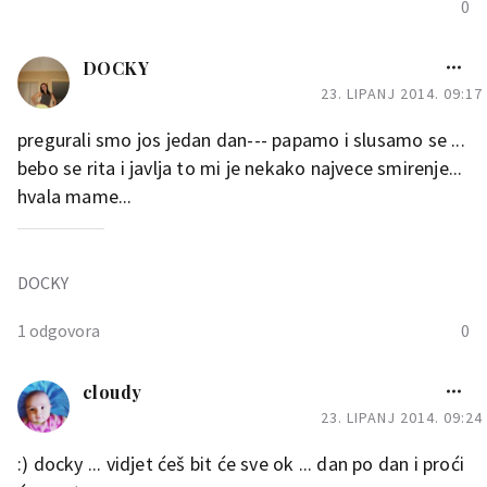
0
DOCKY
23. LIPANJ 2014. 09:17
pregurali smo jos jedan dan--- papamo i slusamo se ...
bebo se rita i javlja to mi je nekako najvece smirenje...
hvala mame...
DOCKY
1 odgovora
0
Tejuska♡
cloudy
23. LIPANJ 2014. 09:24
DOCKY
:) docky ... vidjet ćeš bit će sve ok ... dan po dan i proći