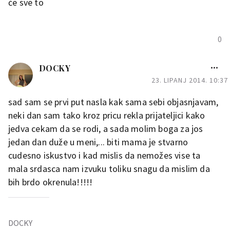
će sve to
pregurali smo jos jedan dan—
papamo i slusamo se … bebo se
rita i javlja to mi je nekako
0
najvece smirenje… hvala
mame…
Drzite seee
DOCKY
23. LIPANJ 2014. 10:37
sad sam se prvi put nasla kak sama sebi objasnjavam,
neki dan sam tako kroz pricu rekla prijateljici kako
🦸‍♀️31🦸35
jedva cekam da se rodi, a sada molim boga za jos
🙋‍♂️Jan (8)🙆‍♂️Noel (5)
jedan dan duže u meni,... biti mama je stvarno
0
cudesno iskustvo i kad mislis da nemožes vise ta
mala srdasca nam izvuku toliku snagu da mislim da
bih brdo okrenula!!!!!
DOCKY