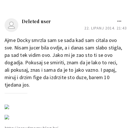
Deleted user
22. LIPANJ 2014. 21:43
Ajme Docky smrzla sam se sada kad sam citala ovo
sve. Nisam jucer bila ovdje, a i danas sam slabo stigla,
pa sad tek vidim ovo. Jako mi je zao sto ti se ovo
dogadja. Pokusaj se smiriti, znam da je lako to reci,
ali pokusaj, znas i sama da je to jako vazno. I papaj,
miruj i drzim fige da izdrzite sto duze, barem 10
tjedana jos.