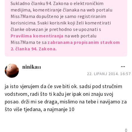
Sukladno članku 94. Zakona o elektroničkim
medijima, komentiranje članaka na web portalu
Miss7Mama dopušteno je samo registriranim
korisnicima. Svaki korisnik koji želi komentirati
članke obvezan je prethodno se upoznati s
Pravilima komentiranja
na web portalu
Miss7Mama te sa
zabranama propisanim stavkom
2. članka 94. Zakona.
ninika11
22. LIPANJ 2014. 16:57
ja isto vjerujem da će sve biti ok. sadsi pod stručnim
vodstvom, radi što ti kažu jer ipak oni znaju svoj
posao. drži mi se draga, mislimo na tebe i navijamo za
što više tjedana, a najmanje 10
0