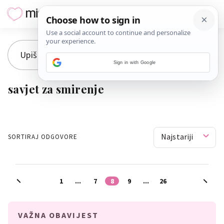
Sign in with Google
savjet za smirenje
Najstariji
SORTIRAJ ODGOVORE
1
...
7
8
9
...
26
VAŽNA OBAVIJEST