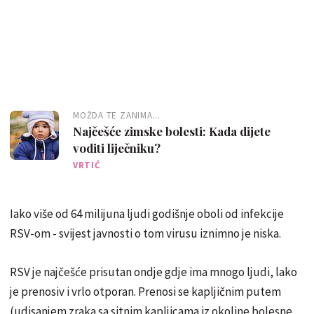
MOŽDA TE ZANIMA...
Najčešće zimske bolesti: Kada dijete
voditi liječniku?
VRTIĆ
Iako više od 64 milijuna ljudi godišnje oboli od infekcije
RSV-om - svijest javnosti o tom virusu iznimno je niska.
RSV je najčešće prisutan ondje gdje ima mnogo ljudi, lako
je prenosiv i vrlo otporan. Prenosi se kapljičnim putem
(udisanjem zraka sa sitnim kapljicama iz okoline bolesne