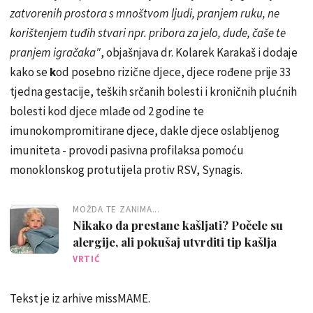
zatvorenih prostora s mnoštvom ljudi, pranjem ruku, ne
korištenjem tuđih stvari npr. pribora za jelo, dude, čaše te
pranjem igračaka"
, objašnjava dr. Kolarek Karakaš i dodaje
kako se
k
od posebno rizične djece, djece rođene prije 33
tjedna gestacije, teških srčanih bolesti i kroničnih plućnih
bolesti kod djece mlađe od 2 godine te
imunokompromitirane djece, dakle djece oslabljenog
imuniteta - provodi pasivna profilaksa pomoću
monoklonskog protutijela protiv RSV, Synagis.
MOŽDA TE ZANIMA...
Nikako da prestane kašljati? Počele su
alergije, ali pokušaj utvrditi tip kašlja
VRTIĆ
Tekst je iz arhive missMAME.