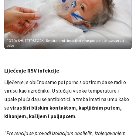
FOTO: SHUTTERSTOCK
; Respiratorni sincicijski virus posebno je opasan za
bebe
Liječenje RSV infekcije
Liječenje je obično samo potporno s obzirom da se radi o
virusu kao uzročniku. U slučaju visoke temperature i
upale pluća daju se antibiotici, a treba imati na umu kako
se
virus širi bliskim kontaktom, kapljičnim putem,
kihanjem, kašljem i poljupcem
.
"Prevencija se provodi izolacijom oboljelih, izbjegavanjem