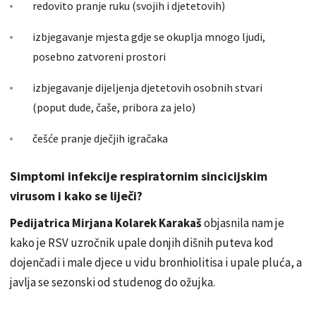
redovito pranje ruku (svojih i djetetovih)
izbjegavanje mjesta gdje se okuplja mnogo ljudi,
posebno zatvoreni prostori
izbjegavanje dijeljenja djetetovih osobnih stvari
(poput dude, čaše, pribora za jelo)
češće pranje dječjih igračaka
Simptomi infekcije respiratornim sincicijskim
virusom i kako se liječi?
Pedijatrica Mirjana Kolarek Karakaš
objasnila nam je
kako je RSV uzročnik upale donjih dišnih puteva kod
dojenčadi i male djece u vidu bronhiolitisa i upale pluća, a
javlja se sezonski od studenog do ožujka.