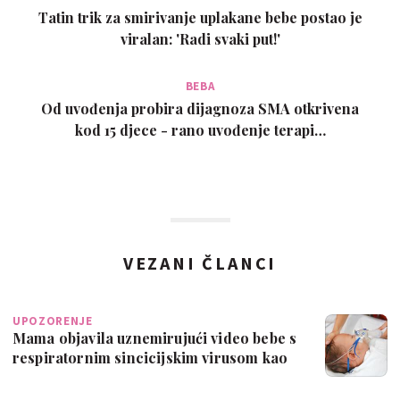
Tatin trik za smirivanje uplakane bebe postao je
viralan: 'Radi svaki put!'
BEBA
Od uvođenja probira dijagnoza SMA otkrivena
kod 15 djece - rano uvođenje terapi…
VEZANI ČLANCI
UPOZORENJE
Mama objavila uznemirujući video bebe s
respiratornim sincicijskim virusom kao
…