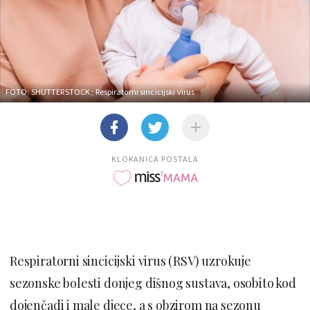
FOTO: SHUTTERSTOCK
; Respiratorni sincicijski virus
KLOKANICA POSTALA
Respiratorni sincicijski virus (RSV) uzrokuje
sezonske bolesti donjeg dišnog sustava, osobito kod
dojenčadi i male djece, a s obzirom na sezonu