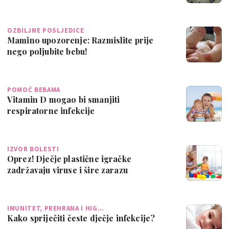
OZBILJNE POSLJEDICE
Mamino upozorenje: Razmislite prije
nego poljubite bebu!
POMOĆ BEBAMA
Vitamin D mogao bi smanjiti
respiratorne infekcije
IZVOR BOLESTI
Oprez! Dječje plastične igračke
zadržavaju viruse i šire zarazu
IMUNITET, PREHRANA I HIG…
Kako spriječiti česte dječje infekcije?