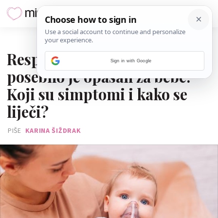
24. VELJAČE 2026.
Respiratorni sincicijski virus
Sign in with Google
posebno je opasan za bebe:
Koji su simptomi i kako se
liječi?
PIŠE
KARINA ŠIŽDRAK