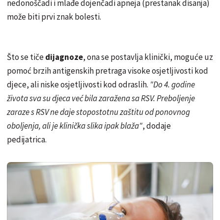
nedonoščadi i mlađe dojenčadi apneja (prestanak disanja)
može biti prvi znak bolesti.
Što se tiče
dijagnoze
, ona se postavlja klinički, moguće uz
pomoć brzih antigenskih pretraga visoke osjetljivosti kod
djece, ali niske osjetljivosti kod odraslih.
"Do 4. godine
života sva su djeca već bila zaražena sa RSV. Preboljenje
zaraze s RSV ne daje stopostotnu zaštitu od ponovnog
oboljenja, ali je klinička slika ipak blaža"
, dodaje
pedijatrica.