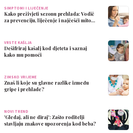
SIMPTOMI I LIJEČENJE
Kako preživjeti sezonu prehlada: Vodič
za prevenciju, liječenje i najčešći mito…
VRSTE KAŠLJA
Dešifriraj kašalj kod djeteta i saznaj
kako mu pomoći
ZIMSKO VRIJEME
Znaš li koje su glavne razlike između
gripe i prehlade?
NOVI TREND
'Gledaj, ali ne diraj': Zašto roditelji
stavljaju znakove upozorenja kod beba?