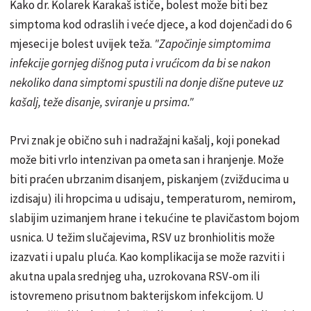
Kako dr. Kolarek Karakaš ističe, bolest može biti bez
simptoma kod odraslih i veće djece, a kod dojenčadi do 6
mjeseci je bolest uvijek teža.
"Započinje simptomima
infekcije gornjeg dišnog puta i vrućicom da bi se nakon
nekoliko dana simptomi spustili na donje dišne puteve uz
kašalj, teže disanje, sviranje u prsima."
Prvi znak je obično suh i nadražajni kašalj, koji ponekad
može biti vrlo intenzivan pa ometa san i hranjenje. Može
biti praćen ubrzanim disanjem, piskanjem (zvižducima u
izdisaju) ili hropcima u udisaju, temperaturom, nemirom,
slabijim uzimanjem hrane i tekućine te plavičastom bojom
usnica. U težim slučajevima, RSV uz bronhiolitis može
izazvati i upalu pluća. Kao komplikacija se može razviti i
akutna upala srednjeg uha, uzrokovana RSV-om ili
istovremeno prisutnom bakterijskom infekcijom. U