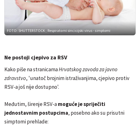
FOTO: SHUTTERSTOCK
; Respiratorni sincicijski virus - simptomi
Ne postoji cjepivo za RSV
Kako piše na stranicama
Hrvatskog zavoda za javno
zdravstvo
, 'unatoč brojnim istraživanjima, cjepivo protiv
RSV-a još nije dostupno'.
Međutim, širenje RSV-a
moguće je spriječiti
jednostavnim postupcima
, posebno ako su prisutni
simptomi prehlade: