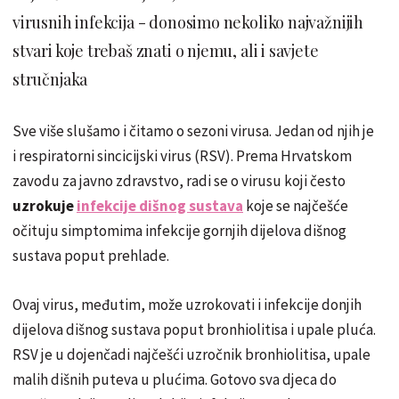
virusnih infekcija - donosimo nekoliko najvažnijih
stvari koje trebaš znati o njemu, ali i savjete
stručnjaka
Sve više slušamo i čitamo o sezoni virusa. Jedan od njih je
i respiratorni sincicijski virus (RSV). Prema Hrvatskom
zavodu za javno zdravstvo, radi se o virusu koji često
uzrokuje
infekcije dišnog sustava
koje se najčešće
očituju simptomima infekcije gornjih dijelova dišnog
sustava poput prehlade.
Ovaj virus, međutim, može uzrokovati i infekcije donjih
dijelova dišnog sustava poput bronhiolitisa i upale pluća.
RSV je u dojenčadi najčešći uzročnik bronhiolitisa, upale
malih dišnih puteva u plućima. Gotovo sva djeca do