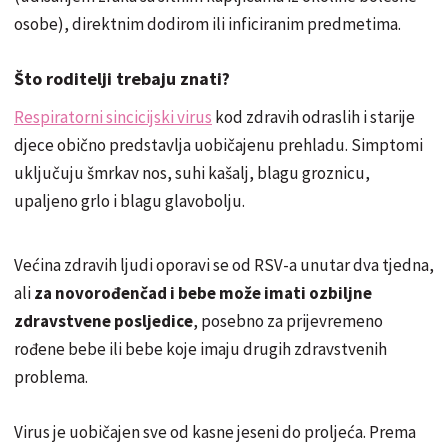
osobe), direktnim dodirom ili inficiranim predmetima.
Što roditelji trebaju znati?
Respiratorni sincicijski virus
kod zdravih odraslih i starije
djece obično predstavlja uobičajenu prehladu. Simptomi
uključuju šmrkav nos, suhi kašalj, blagu groznicu,
upaljeno grlo i blagu glavobolju.
Većina zdravih ljudi oporavi se od RSV-a unutar dva tjedna,
ali
za novorođenčad i bebe može imati ozbiljne
zdravstvene posljedice
, posebno za prijevremeno
rođene bebe ili bebe koje imaju drugih zdravstvenih
problema.
Virus je uobičajen sve od kasne jeseni do proljeća. Prema