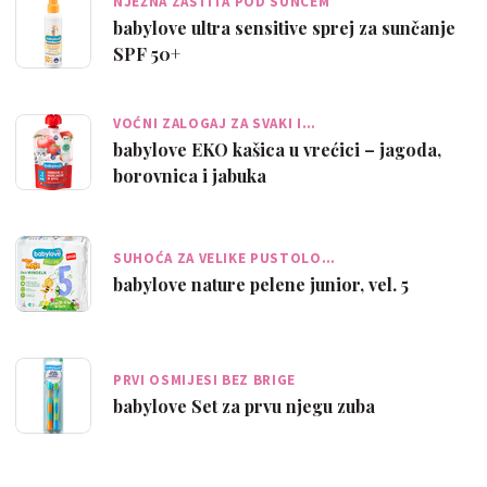
NJEŽNA ZAŠTITA POD SUNCEM
babylove ultra sensitive sprej za sunčanje
SPF 50+
VOĆNI ZALOGAJ ZA SVAKI I…
babylove EKO kašica u vrećici – jagoda,
borovnica i jabuka
SUHOĆA ZA VELIKE PUSTOLO…
babylove nature pelene junior, vel. 5
PRVI OSMIJESI BEZ BRIGE
babylove Set za prvu njegu zuba