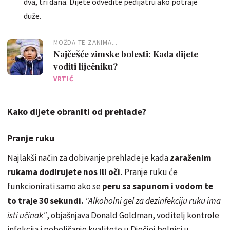
dva, tri dana. Dijete odvedite pedijatru ako potraje
duže.
MOŽDA TE ZANIMA...
Najčešće zimske bolesti: Kada dijete
voditi liječniku?
VRTIĆ
Kako dijete obraniti od prehlade?
Pranje ruku
Najlakši način za dobivanje prehlade je kada
zaraženim
rukama dodirujete nos ili oči.
Pranje ruku će
funkcionirati samo ako se
peru sa sapunom i vodom te
to traje 30 sekundi.
"Alkoholni gel za dezinfekciju ruku ima
isti učinak"
, objašnjava Donald Goldman, voditelj kontrole
infekcija i poboljšanje kvalitete u Dječjoj bolnici u