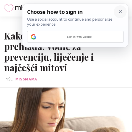
30. LISTOPADA 2019.
Kako preživjeti sezonu
Sign in with Google
prehlada: Vodič za
prevenciju, liječenje i
najčešći mitovi
PIŠE
MISSMAMA