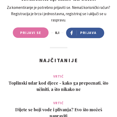
žena, pa sam odlucio kontaktirati s njom i on mi je pružio
mogucnost da zatražim zajam od njene tvrtke koji bih lako
Za komentiranje je potrebno prijaviti se. Nemaš korisnički račun?
Registracija je brza i jednostavna, registriraj se i uključi se u
mogao dobiti, ali objašnjenje je da imam svoju dobili su zajam
raspravu.
dobrog zdravlja i s manje stresa. Ako ste zainteresirani za
zajam, možete joj se obratiti putem e-maila:
PRIJAVI SE
ILI
PRIJAVA
(vladimirafinancialinvestment@gmail.com)
NAJČITANIJE
VRTIĆ
Toplinski udar kod djece - kako ga prepoznati, što
učiniti, a što nikako ne
VRTIĆ
Dijete se boji vode i plivanja? Evo što možeš
napraviti