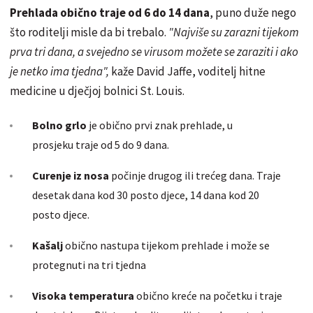
Prehlada obično traje od 6 do 14 dana
, puno duže nego
što roditelji misle da bi trebalo.
"Najviše su zarazni tijekom
prva tri dana, a svejedno se virusom možete se zaraziti i ako
je netko ima tjedna",
kaže David Jaffe, voditelj hitne
medicine u dječjoj bolnici St. Louis.
Bolno grlo
je obično prvi znak prehlade, u
prosjeku traje od 5 do 9 dana.
Curenje iz nosa
počinje drugog ili trećeg dana. Traje
desetak dana kod 30 posto djece, 14 dana kod 20
posto djece.
Kašalj
obično nastupa tijekom prehlade i može se
protegnuti na tri tjedna
Visoka temperatura
obično kreće na početku i traje