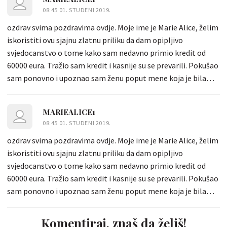
08:45 01. STUDENI 2019.
ozdrav svima pozdravima ovdje. Moje ime je Marie Alice, želim
iskoristiti ovu sjajnu zlatnu priliku da dam opipljivo
svjedocanstvo o tome kako sam nedavno primio kredit od
60000 eura. Tražio sam kredit i kasnije su se prevarili. Pokušao
sam ponovno i upoznao sam ženu poput mene koja je bila
spremna i voljna mi pomoci da dobijem kredit uz kamatnu
stopu od 2%. Receno mi je da je ta zajmodavka pouzdana
MARIEALICE1
žena, pa sam odlucio kontaktirati s njom i on mi je pružio
08:45 01. STUDENI 2019.
mogucnost da zatražim zajam od njene tvrtke koji bih lako
ozdrav svima pozdravima ovdje. Moje ime je Marie Alice, želim
mogao dobiti, ali objašnjenje je da imam svoju dobili su zajam
iskoristiti ovu sjajnu zlatnu priliku da dam opipljivo
dobrog zdravlja i s manje stresa. Ako ste zainteresirani za
svjedocanstvo o tome kako sam nedavno primio kredit od
zajam, možete joj se obratiti putem e-maila:
60000 eura. Tražio sam kredit i kasnije su se prevarili. Pokušao
(vladimirafinancialinvestment@gmail.com)
sam ponovno i upoznao sam ženu poput mene koja je bila
spremna i voljna mi pomoci da dobijem kredit uz kamatnu
stopu od 2%. Receno mi je da je ta zajmodavka pouzdana
Komentiraj, znaš da želiš!