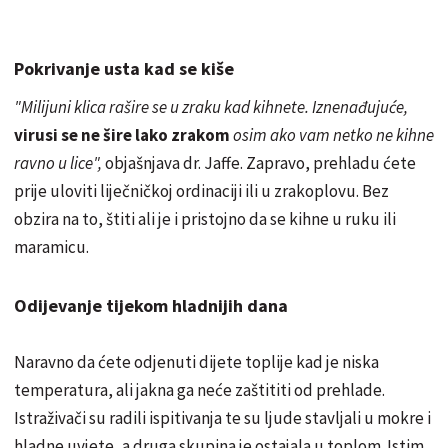
Pokrivanje usta kad se kiše
"Milijuni klica rašire se u zraku kad kihnete. Iznenađujuće,
virusi se ne šire lako zrakom
osim ako vam netko ne kihne
ravno u lice",
objašnjava dr. Jaffe. Zapravo, prehladu ćete
prije uloviti liječničkoj ordinaciji ili u zrakoplovu. Bez
obzira na to, štiti ali je i pristojno da se kihne u ruku ili
maramicu.
Odijevanje tijekom hladnijih dana
Naravno da ćete odjenuti dijete toplije kad je niska
temperatura, ali jakna ga neće zaštititi od prehlade.
Istraživači su radili ispitivanja te su ljude stavljali u mokre i
hladne uvjete, a druga skupina je ostajala u toplom. Istim