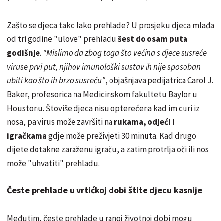
Zašto se djeca tako lako prehlade? U prosjeku djeca mlađa
od tri godine "ulove" prehladu
šest do osam puta
godišnje
.
"Mislimo da zbog toga što većina s djece susreće
viruse prvi put, njihov imunološki sustav ih nije sposoban
ubiti kao što ih brzo susreću"
, objašnjava pedijatrica Carol J.
Baker, profesorica na Medicinskom fakultetu Baylor u
Houstonu. Štoviše djeca nisu opterećena kad im curi iz
nosa, pa virus može završiti na
rukama, odjeći i
igračkama
gdje može preživjeti 30 minuta. Kad drugo
dijete dotakne zaraženu igraču, a zatim protrlja oči ili nos
može "uhvatiti" prehladu.
Česte prehlade u vrtićkoj dobi štite djecu kasnije
Međutim, česte prehlade u ranoj životnoj dobi mogu