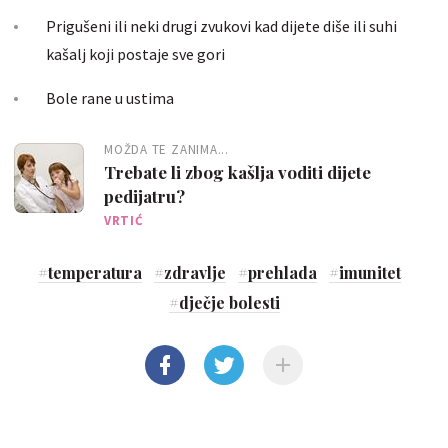
Prigušeni ili neki drugi zvukovi kad dijete diše ili suhi
kašalj koji postaje sve gori
Bole rane u ustima
MOŽDA TE ZANIMA...
Trebate li zbog kašlja voditi dijete
pedijatru?
VRTIĆ
#
temperatura
#
zdravlje
#
prehlada
#
imunitet
#
dječje bolesti