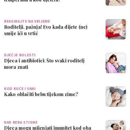
REAGIRAJTE NA VRIJEME
Roditelji, pažnja! Evo kada dijete (ne)
smije ići u vrtić
DJEČJE BOLESTI
Djeca i antibiotici: Što svaki roditelj
mora znati
KOD KUĆE I VANI
Kako oblačiti bebu tijekom zime?
KAD BEBA STIGNE
Djeca mogu mijenjati imunitet kod oba