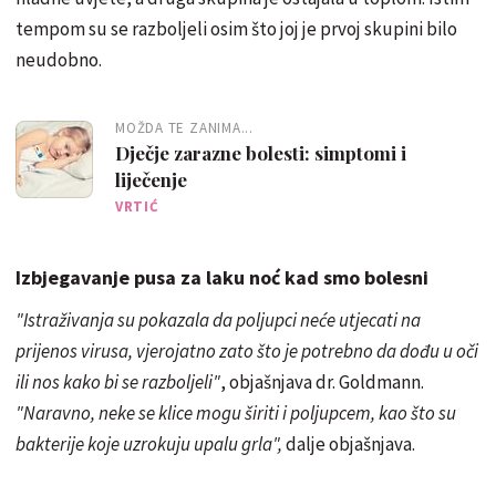
tempom su se razboljeli osim što joj je prvoj skupini bilo
neudobno.
MOŽDA TE ZANIMA...
Dječje zarazne bolesti: simptomi i
liječenje
VRTIĆ
Izbjegavanje pusa za laku noć kad smo bolesni
"Istraživanja su pokazala da poljupci neće utjecati na
prijenos virusa, vjerojatno zato što je potrebno da dođu u oči
ili nos kako bi se razboljeli"
, objašnjava dr. Goldmann.
"Naravno, neke se klice mogu širiti i poljupcem, kao što su
bakterije koje uzrokuju upalu grla",
dalje objašnjava.