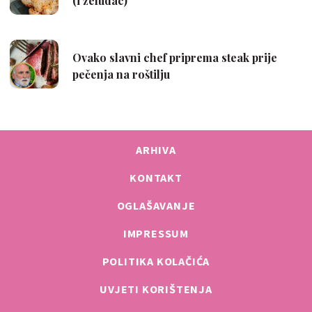
ARHIVA
KONTAKT
OGLAŠAVANJE
IMPRESSUM
POLITIKA KOLAČIĆA
UVJETI KORIŠTENJA