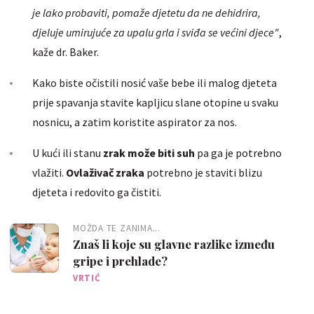
je lako probaviti, pomaže djetetu da ne dehidrira,
djeluje umirujuće za upalu grla i sviđa se većini djece"
,
kaže dr. Baker.
Kako biste očistili nosić vaše bebe ili malog djeteta
prije spavanja stavite kapljicu slane otopine u svaku
nosnicu, a zatim koristite aspirator za nos.
U kući ili stanu
zrak može biti suh
pa ga je potrebno
vlažiti.
Ovlaživač zraka
potrebno je staviti blizu
djeteta i redovito ga čistiti.
MOŽDA TE ZANIMA...
Znaš li koje su glavne razlike između
gripe i prehlade?
VRTIĆ