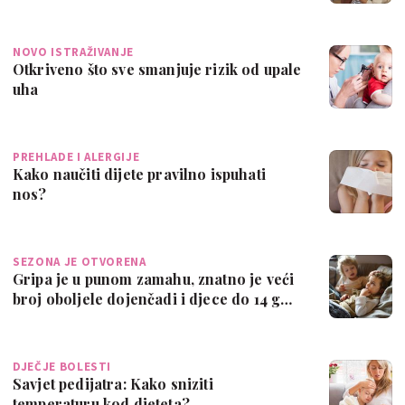
NOVO ISTRAŽIVANJE
Otkriveno što sve smanjuje rizik od upale
uha
PREHLADE I ALERGIJE
Kako naučiti dijete pravilno ispuhati
nos?
SEZONA JE OTVORENA
Gripa je u punom zamahu, znatno je veći
broj oboljele dojenčadi i djece do 14 g…
DJEČJE BOLESTI
Savjet pedijatra: Kako sniziti
temperaturu kod djeteta?