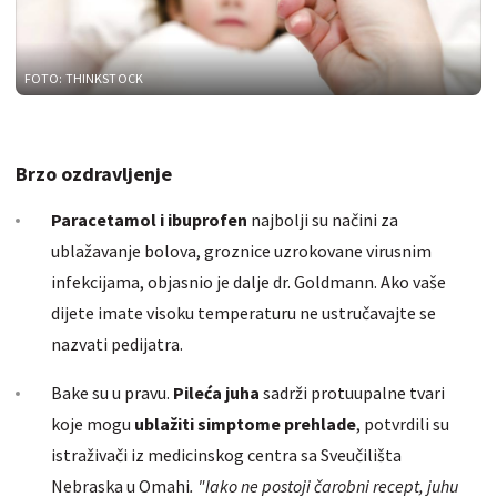
FOTO: THINKSTOCK
Brzo ozdravljenje
Paracetamol i ibuprofen
najbolji su načini za
ublažavanje bolova, groznice uzrokovane virusnim
infekcijama, objasnio je dalje dr. Goldmann. Ako vaše
dijete imate visoku temperaturu ne ustručavajte se
nazvati pedijatra.
Bake su u pravu.
Pileća juha
sadrži protuupalne tvari
koje mogu
ublažiti simptome prehlade
, potvrdili su
istraživači iz medicinskog centra sa Sveučilišta
Nebraska u Omahi
. "Iako ne postoji čarobni recept, juhu