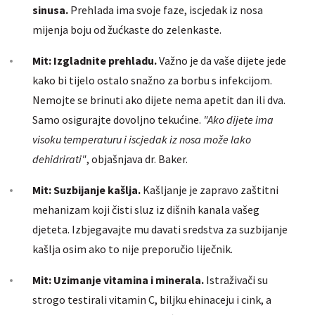
sinusa.
Prehlada ima svoje faze, iscjedak iz nosa
mijenja boju od žućkaste do zelenkaste.
Mit: Izgladnite prehladu.
Važno je da vaše dijete jede
kako bi tijelo ostalo snažno za borbu s infekcijom.
Nemojte se brinuti ako dijete nema apetit dan ili dva.
Samo osigurajte dovoljno tekućine.
"Ako dijete ima
visoku temperaturu i iscjedak iz nosa može lako
dehidrirati"
, objašnjava dr. Baker.
Mit: Suzbijanje kašlja.
Kašljanje je zapravo zaštitni
mehanizam koji čisti sluz iz dišnih kanala vašeg
djeteta. Izbjegavajte mu davati sredstva za suzbijanje
kašlja osim ako to nije preporučio liječnik.
Mit: Uzimanje vitamina i minerala.
Istraživači su
strogo testirali vitamin C, biljku ehinaceju i cink, a