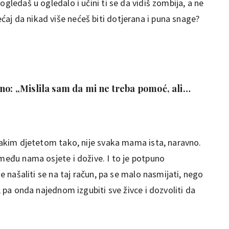
ogledaš u ogledalo i učini ti se da vidiš zombija, a ne
aj da nikad više nećeš biti dotjerana i puna snage?
no: „Mislila sam da mi ne treba pomoć, ali
 drugačije…“
svakim djetetom tako, nije svaka mama ista, naravno.
 među nama osjete i dožive. I to je potpuno
še našaliti se na taj račun, pa se malo nasmijati, nego
h, pa onda najednom izgubiti sve živce i dozvoliti da