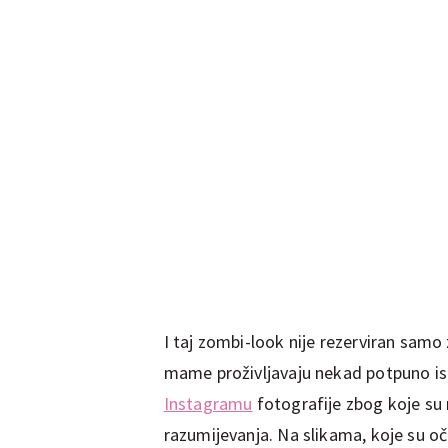
I taj zombi-look nije rezerviran sam
mame proživljavaju nekad potpuno is
Instagramu
fotografije zbog koje s
razumijevanja. Na slikama, koje su o