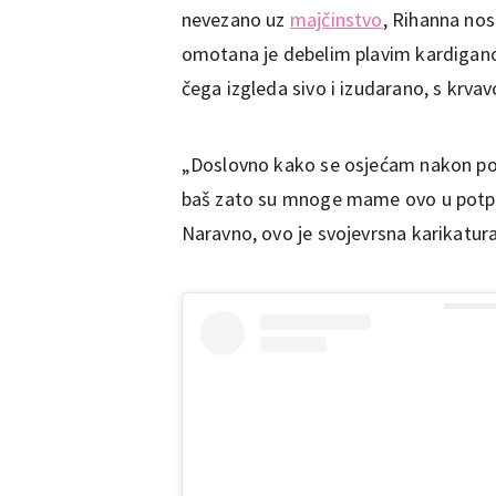
nevezano uz
majčinstvo
, Rihanna nos
omotana je debelim plavim kardigano
čega izgleda sivo i izudarano, s krv
„Doslovno kako se osjećam nakon por
baš zato su mnoge mame ovo u potpuno
Naravno, ovo je svojevrsna karikatura