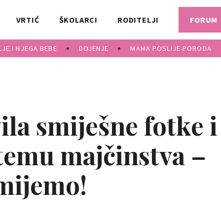
VRTIĆ
ŠKOLARCI
RODITELJI
FORUM
JE I NJEGA BEBE
DOJENJE
MAMA POSLIJE PORODA
la smiješne fotke i
 temu majčinstva –
mijemo!