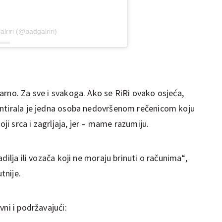
lriri (@badgalriri)
arno. Za sve i svakoga. Ako se RiRi ovako osjeća,
entirala je jedna osoba nedovršenom rečenicom koju
oji srca i zagrljaja, jer – mame razumiju.
dilja ili vozača koji ne moraju brinuti o računima“,
tnije.
vni i podržavajući: