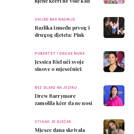
njene kćeri ne vole kad
se pretvori u 'noćnu
mamu' prije spa…
UVIJEK NAS NASMIJE
Razlika između prvog i
drugog djeteta: Pink
podijelila urnebesan
video koji raz…
PUBERTET I DRUGE MUKE
Jessica Biel uči svoje
sinove o mjesečnici:
"Samo govorim istinu,
onako kako je…
BEZ DLAKE NA JEZIKU
Drew Barrymore
zamolila kćer da ne nosi
crop top. Njen odgovor
na to je - sve!
STIGAO JE DJEČAK
Mjesec dana skrivala