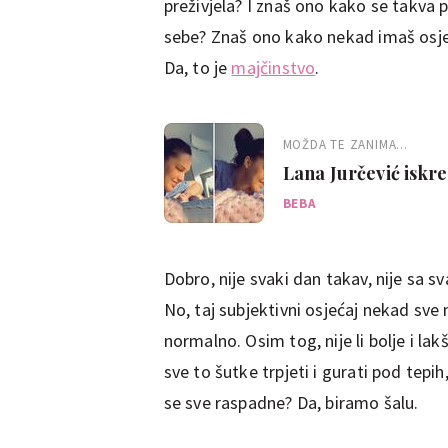
preživjela? I znaš ono kako se takva p
sebe? Znaš ono kako nekad imaš osjeć
Da, to je
majčinstvo
.
MOŽDA TE ZANIMA...
Lana Jurčević iskre
možda sam trebala
BEBA
Dobro, nije svaki dan takav, nije sa 
No, taj subjektivni osjećaj nekad sve
normalno. Osim tog, nije li bolje i lak
sve to šutke trpjeti i gurati pod tepi
se sve raspadne? Da, biramo šalu.