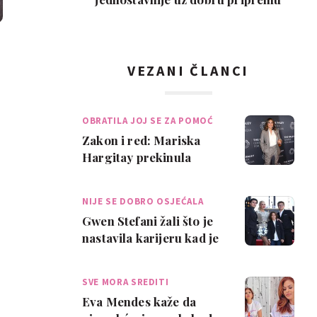
VEZANI ČLANCI
OBRATILA JOJ SE ZA POMOĆ
Zakon i red: Mariska
Hargitay prekinula
snimanje da bi pomogla
izgubljenoj djev…
NIJE SE DOBRO OSJEĆALA
Gwen Stefani žali što je
nastavila karijeru kad je
postala mama: „Trebala
sam b…
SVE MORA SREDITI
Eva Mendes kaže da