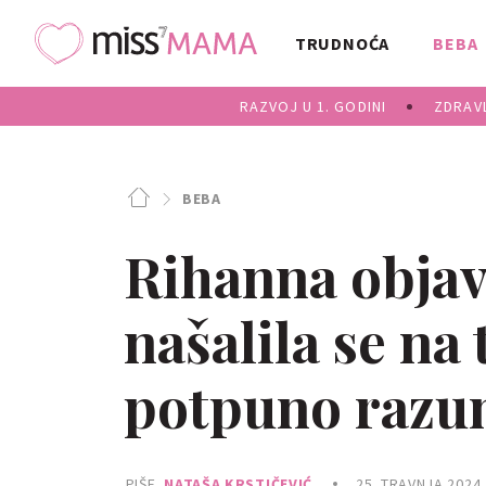
TRUDNOĆA
BEBA
RAZVOJ U 1. GODINI
ZDRAVL
BEBA
Rihanna objavi
našalila se na
potpuno razu
PIŠE
NATAŠA KRSTIČEVIĆ
25. TRAVNJA 2024.