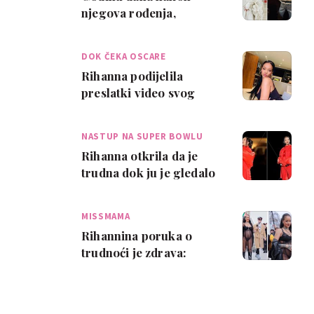
njegova rođenja,
poznato je ime koje je
Rihanna dala svom sinu
DOK ČEKA OSCARE
Rihanna podijelila
preslatki video svog
sinčića kako gleda njezin
spot „Lift Me…
NASTUP NA SUPER BOWLU
Rihanna otkrila da je
trudna dok ju je gledalo
vjerojatno više od 100
milijuna …
MISSMAMA
Rihannina poruka o
trudnoći je zdrava:
'Uživati', a ne brinuti se
zbog kilogram…