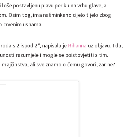
i loše postavljenu plavu periku na vrhu glave, a
m. Osim tog, ima našminkano cijelo tijelo zbog
avo crvenim usnama.
oda s 2 ispod 2“, napisala je
Rihanna
uz objavu. I da,
sti razumjele i mogle se poistovjetiti s tim.
 majčinstva, ali sve znamo o čemu govori, zar ne?