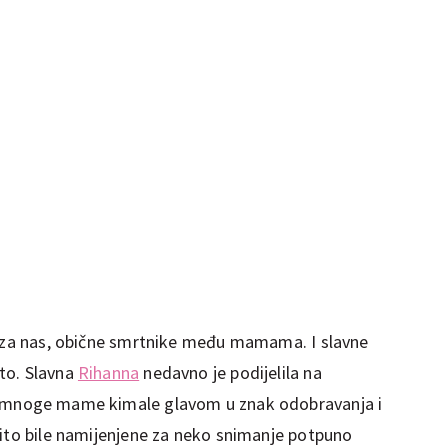
o za nas, obične smrtnike među mamama. I slavne
to. Slavna
Rihanna
nedavno je podijelila na
u mnoge mame kimale glavom u znak odobravanja i
čito bile namijenjene za neko snimanje potpuno