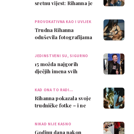
sretnu vijest: Rihanna je
rodila drugo dijete
PROVOKATIVNA KAO I UVIJEK
Trudna Rihanna
oduševila fotografijama
na kojima doji svog sina
- predstavila j…
JEDINSTVENI SU, SIGURNO
15 možda najgorih
dječjih imena svih
vremena koje su slavni
dali svojoj djeci
KAD ONA TO RADI…
Rihanna pokazala svoje
trudničke fotke – i ne
izgledaju baš kao bilo
koje trudn…
NIKAD NIJE KASNO
Godinu dana nakon