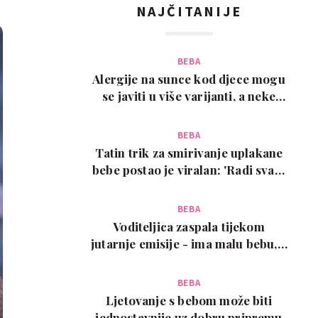
NAJČITANIJE
BEBA
Alergije na sunce kod djece mogu
se javiti u više varijanti, a neke
zahtijevaju…
BEBA
Tatin trik za smirivanje uplakane
bebe postao je viralan: 'Radi svaki
put!'
BEBA
Voditeljica zaspala tijekom
jutarnje emisije - ima malu bebu, a
snimka je urneb…
BEBA
Ljetovanje s bebom može biti
jednostavnije uz dobru pripremu