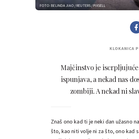
FOTO: BELINDA JIAO / REUTERS / PIXSELL
KLOKANICA 
Majčinstvo je iscrpljujuć
ispunjava, a nekad nas do
zombiji. A nekad ni sl
Znaš ono kad ti je neki dan užasno na
što, kao niti volje ni za što, ono kad 