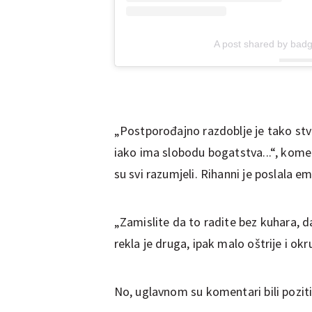
A post shared by badga
„Postporođajno razdoblje je tako stv
iako ima slobodu bogatstva...“, kom
su svi razumjeli. Rihanni je poslala em
„Zamislite da to radite bez kuhara, da
rekla je druga, ipak malo oštrije i okru
No, uglavnom su komentari bili poziti