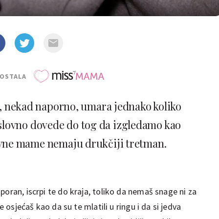
POSTALA
e, nekad naporno, umara jednako koliko
slovno dovede do tog da izgledamo kao
avne mame nemaju drukčiji tretman.
poran, iscrpi te do kraja, toliko da nemaš snage ni za
se osjećaš kao da su te mlatili u ringu i da si jedva