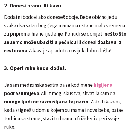
2. Donesi hranu. Ili kavu.
Dodatni bodovi ako doneseš oboje. Bebe obično jedu
svaka dva sata zbog čega mamama ostane malo vremena
za pripremu hrane i jedenje. Ponudi se donijeti
nešto što
se samo može ubaciti u pećnicu
ili donesi
dostavu iz
restorana
. A kava je apsolutno uvijek dobrodošla!
3. Operi ruke kada dođeš.
Ja sam medicinska sestra pa se kod mene
higijena
podrazumijeva
. Ali iz mog iskustva, shvatila sam da
mnogo ljudi ne razmišlja na taj način
. Zato ti kažem,
kada stigneš u dom u kojem su mama i nova beba, ostavi
torbicu sa strane, stavi tu hranu u frižider i operi svoje
ruke.