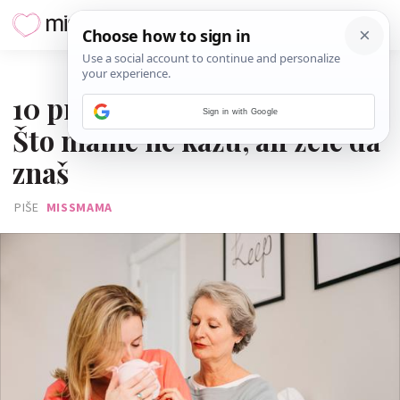
06. PROSINCA 2025.
10 pravila za prvi posjet bebi:
Sign in with Google
Što mame ne kažu, ali žele da
znaš
PIŠE
MISSMAMA