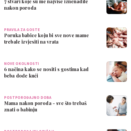
7 stvari koje su me najviše iznenadile
nakon poroda
PRAVILA ZA GOSTE
Poruka babice koju bi sve nove mame
trebale izvjesiti na vrata
NOVE OKOLNOSTI
6 načina kako se nositi s gostima kad
beba dođe kući
POSTPOROĐAJNO DOBA
Mama nakon poroda - sve što trebaš
znati o babinju