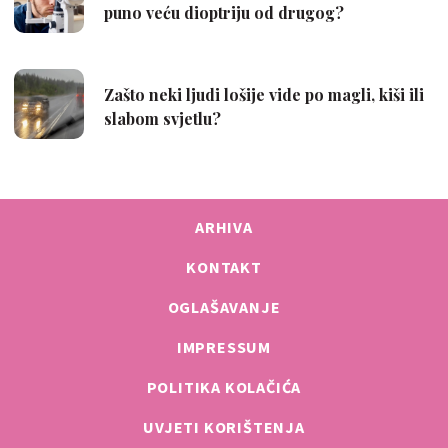
ARHIVA
KONTAKT
OGLAŠAVANJE
IMPRESSUM
POLITIKA KOLAČIĆA
UVJETI KORIŠTENJA