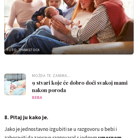
FOTO: THINKSTOCK
MOŽDA TE ZANIMA...
9 stvari koje će dobro doći svakoj mami
nakon poroda
BEBA
8. Pitaj ju kako je.
Jako je jednostavno izgubiti se u razgovoru o bebi i
zaboraviti da zapravo razgovaraš s jednom
umornom,