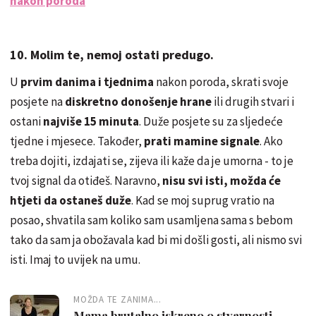
nakon poroda
10. Molim te, nemoj ostati predugo.
U
prvim danima i tjednima
nakon poroda, skrati svoje
posjete na
diskretno donošenje hrane
ili drugih stvari i
ostani
najviše 15 minuta
. Duže posjete su za sljedeće
tjedne i mjesece. Također,
prati mamine signale
. Ako
treba dojiti, izdajati se, zijeva ili kaže da je umorna - to je
tvoj signal da otiđeš. Naravno,
nisu svi isti, možda će
htjeti da ostaneš duže
. Kad se moj suprug vratio na
posao, shvatila sam koliko sam usamljena sama s bebom
tako da sam ja obožavala kad bi mi došli gosti, ali nismo svi
isti. Imaj to uvijek na umu.
MOŽDA TE ZANIMA...
Mama brutalno iskreno o stvarnosti