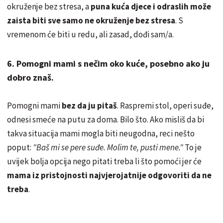
okruženje bez stresa, a
puna kuća djece i odraslih može
zaista biti sve samo ne okruženje bez stresa
. S
vremenom će biti u redu, ali zasad, dođi sam/a.
6. Pomogni mami s nečim oko kuće, posebno ako ju
dobro znaš.
Pomogni mami
bez da ju pitaš
. Raspremi stol, operi suđe,
odnesi smeće na putu za doma. Bilo što. Ako misliš da bi
takva situacija mami mogla biti neugodna, reci nešto
poput:
"Baš mi se pere suđe. Molim te, pusti mene."
To je
uvijek bolja opcija nego pitati treba li što pomoći jer će
mama iz pristojnosti najvjerojatnije odgovoriti da ne
treba
.