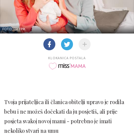
FOTO: FREEPIK
KLOKANICA POSTALA
Tvoja prijateljica ili članica obitelji upravo je rodila
bebu i ne možeš dočekati da ju posjetiš, ali prije
posjeta svakoj novoj mami - potrebno je imati
nekoliko stvari na umu