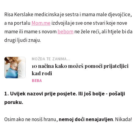
Risa Kerslake medicinska je sestra i mama male djevojčice,
a na portalu
Mom.me
izdvojila je sve one stvari koje nove
mame ili mame s novom
bebom
ne žele reći, ali htjele bi da
drugi ljudi znaju.
MOŽDA TE ZANIMA...
10 načina kako možeš pomoći prijateljici
kad rodi
BEBA
1. Uvijek nazovi prije posjete. Ili još bolje - pošalji
poruku.
Osim ako ne nosiš hranu,
nemoj doći nenajavljen
. Nikada!