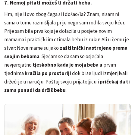
7. Nemoj pitati možeš li držati bebu.
Hm, nije li ovo zbog čega si i došao/la? Znam, nisam ni
sama o tome razmišljala prije nego sam rodila svoju kćer.
Prije sam bila prva koja je dolazila u posjete novim
mamama i praktički im otimala bebu iz ruku! Ali u čemu je
stvar: Nove mame su jako
zaštitnički nastrojene prema
svojim bebama
. Sjećam se da sam se osjećala
nevjerojatno
tjeskobno kada je moja beba u
prvim
tjednima
kružila po prostoriji
dok bi se ljudi izmjenjivali
držeći je u naručju. Poštuj svoju prijateljicu i
pričekaj da ti
sama ponudi da držiš bebu
.