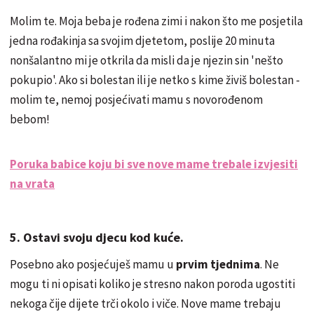
Molim te. Moja beba je rođena zimi i nakon što me posjetila
jedna rođakinja sa svojim djetetom, poslije 20 minuta
nonšalantno mi je otkrila da misli da je njezin sin 'nešto
pokupio'. Ako si bolestan ili je netko s kime živiš bolestan -
molim te, nemoj posjećivati mamu s novorođenom
bebom!
Poruka babice koju bi sve nove mame trebale izvjesiti
na vrata
5. Ostavi svoju djecu kod kuće.
Posebno ako posjećuješ mamu u
prvim tjednima
. Ne
mogu ti ni opisati koliko je stresno nakon poroda ugostiti
nekoga čije dijete trči okolo i viče. Nove mame trebaju