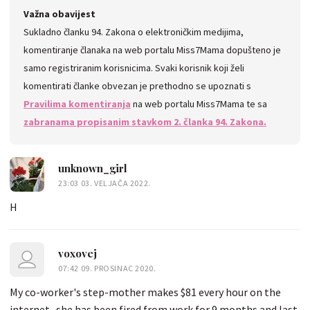
Važna obavijest
Sukladno članku 94. Zakona o elektroničkim medijima,
komentiranje članaka na web portalu Miss7Mama dopušteno je
samo registriranim korisnicima. Svaki korisnik koji želi
komentirati članke obvezan je prethodno se upoznati s
Pravilima komentiranja
na web portalu Miss7Mama te sa
zabranama propisanim stavkom 2. članka 94. Zakona.
unknown_girl
23:03 03. VELJAČA 2022.
H
voxovej
07:42 09. PROSINAC 2020.
My co-worker's step-mother makes $81 every hour on the
internet.. she has been fired from work for 9 months and last