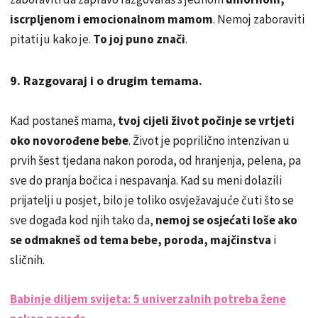
iscrpljenom i emocionalnom mamom
. Nemoj zaboraviti
pitati ju kako je.
To joj puno znači
.
9. Razgovaraj i o drugim temama.
Kad postaneš mama,
tvoj cijeli život počinje se vrtjeti
oko novorođene bebe
. Život je poprilično intenzivan u
prvih šest tjedana nakon poroda, od hranjenja, pelena, pa
sve do pranja bočica i nespavanja. Kad su meni dolazili
prijatelji u posjet, bilo je toliko osvježavajuće čuti što se
sve događa kod njih tako da,
nemoj se osjećati loše ako
se odmakneš od tema bebe, poroda, majčinstva
i
sličnih.
Babinje diljem svijeta: 5 univerzalnih potreba žene