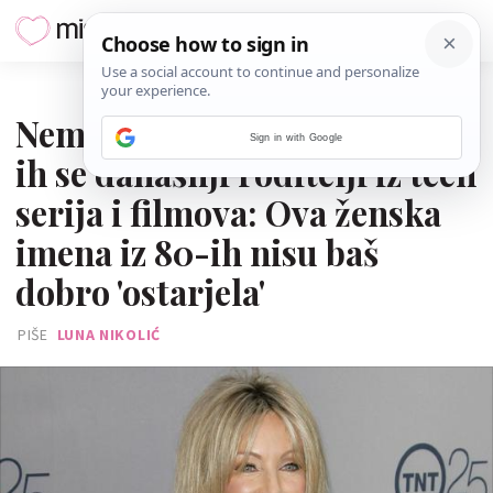
28. SIJEČNJA 2025.
Nema ih kod nas, ali sjećaju
Sign in with Google
ih se današnji roditelji iz teen
serija i filmova: Ova ženska
imena iz 80-ih nisu baš
dobro 'ostarjela'
PIŠE
LUNA NIKOLIĆ