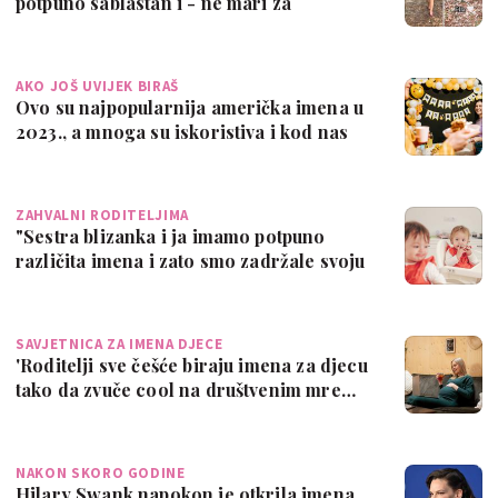
potpuno sablastan i - ne mari za
praznov…
AKO JOŠ UVIJEK BIRAŠ
Ovo su najpopularnija američka imena u
2023., a mnoga su iskoristiva i kod nas
ZAHVALNI RODITELJIMA
"Sestra blizanka i ja imamo potpuno
različita imena i zato smo zadržale svoju
i…
SAVJETNICA ZA IMENA DJECE
'Roditelji sve češće biraju imena za djecu
tako da zvuče cool na društvenim mre…
NAKON SKORO GODINE
Hilary Swank napokon je otkrila imena