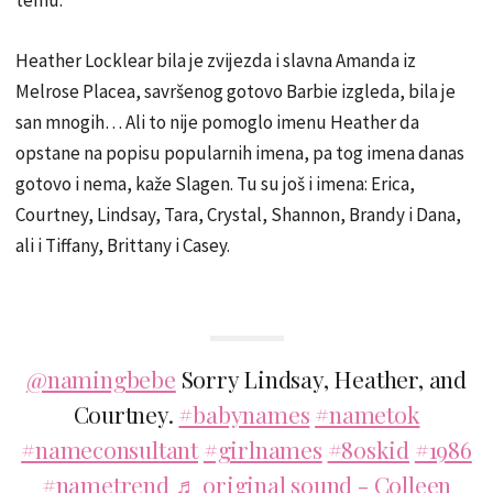
Heather Locklear bila je zvijezda i slavna Amanda iz
Melrose Placea, savršenog gotovo Barbie izgleda, bila je
san mnogih… Ali to nije pomoglo imenu Heather da
opstane na popisu popularnih imena, pa tog imena danas
gotovo i nema, kaže Slagen. Tu su još i imena: Erica,
Courtney, Lindsay, Tara, Crystal, Shannon, Brandy i Dana,
ali i Tiffany, Brittany i Casey.
@namingbebe
Sorry Lindsay, Heather, and
Courtney.
#babynames
#nametok
#nameconsultant
#girlnames
#80skid
#1986
#nametrend
♬ original sound - Colleen