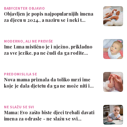
BABYCENTER OBJAVIO
Objavljen je popis najpopularnijih imena
za djecu u 2024., a naziru se i neki t…
MODERNO, ALI NE PREVIŠE
Ime Luna mistično je i nježno, prikladno
za sve jezike, pa ne čudi da ga rodite…
PREDOMISLILA SE
Nova mama priznala da toliko mrzi ime
koje je dala djetetu da ga ne može niti i…
NE SLAŽU SE SVI
Mama: Evo zašto biste djeci trebali davati
imena za odrasle - ne slažu se svi...