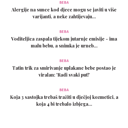
BEBA
Alergije na sunce kod djece mogu se javiti u više
varijanti, a neke zahtijevaju…
BEBA
Voditeljica zaspala tijekom jutarnje emisije - ima
malu bebu, a snimka je urneb…
BEBA
Tatin trik za smirivanje uplakane bebe postao je
viralan: 'Radi svaki put!'
BEBA
Koja 3 sastojka trebaš tražiti u dječjoj kozmetici, a
koja 4 bi trebalo izbjega…