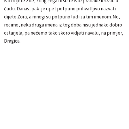
isto dijete Zoe, zbog čega bi se te iste prabake križale u
čudu. Danas, pak, je opet potpuno prihvatljivo nazvati
dijete Zora, a mnogi su potpuno ludi za tim imenom. No,
recimo, neka druga imena iz tog doba nisu jednako dobro
ostarjela, pa nećemo tako skoro vidjeti navalu, na primjer,
Dragica.