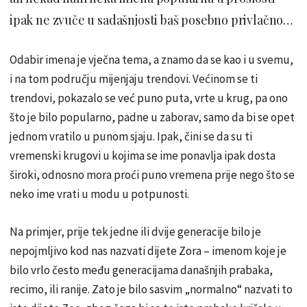
ipak ne zvuče u sadašnjosti baš posebno privlačno…
Odabir imena je vječna tema, a znamo da se kao i u svemu,
i na tom području mijenjaju trendovi. Većinom se ti
trendovi, pokazalo se već puno puta, vrte u krug, pa ono
što je bilo popularno, padne u zaborav, samo da bi se opet
jednom vratilo u punom sjaju. Ipak, čini se da su ti
vremenski krugovi u kojima se ime ponavlja ipak dosta
široki, odnosno mora proći puno vremena prije nego što se
neko ime vrati u modu u potpunosti.
Na primjer, prije tek jedne ili dvije generacije bilo je
nepojmljivo kod nas nazvati dijete Zora – imenom koje je
bilo vrlo često među generacijama današnjih prabaka,
recimo, ili ranije. Zato je bilo sasvim „normalno“ nazvati to