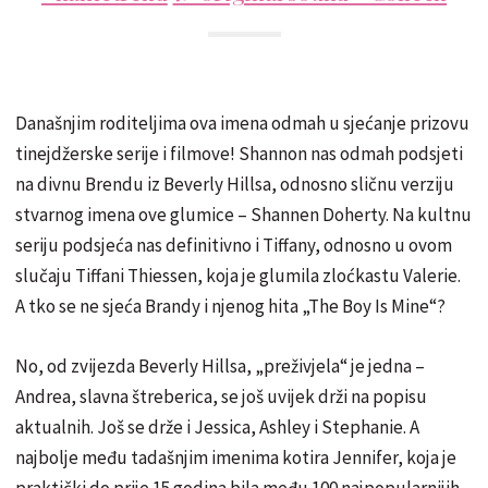
Današnjim roditeljima ova imena odmah u sjećanje prizovu
tinejdžerske serije i filmove! Shannon nas odmah podsjeti
na divnu Brendu iz Beverly Hillsa, odnosno sličnu verziju
stvarnog imena ove glumice – Shannen Doherty. Na kultnu
seriju podsjeća nas definitivno i Tiffany, odnosno u ovom
slučaju Tiffani Thiessen, koja je glumila zloćkastu Valerie.
A tko se ne sjeća Brandy i njenog hita „The Boy Is Mine“?
No, od zvijezda Beverly Hillsa, „preživjela“ je jedna –
Andrea, slavna štreberica, se još uvijek drži na popisu
aktualnih. Još se drže i Jessica, Ashley i Stephanie. A
najbolje među tadašnjim imenima kotira Jennifer, koja je
praktički do prije 15 godina bila među 100 najpopularnijih.