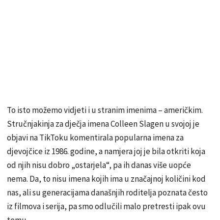
To isto možemo vidjeti i u stranim imenima – američkim.
Stručnjakinja za dječja imena Colleen Slagen u svojoj je
objavi na TikToku komentirala popularna imena za
djevojčice iz 1986. godine, a namjera joj je bila otkriti koja
od njih nisu dobro „ostarjela“, pa ih danas više uopće
nema. Da, to nisu imena kojih ima u značajnoj količini kod
nas, ali su generacijama današnjih roditelja poznata često
iz filmova i serija, pa smo odlučili malo pretresti ipak ovu
temu.