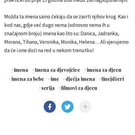
Možda ta imena samo čekaju da se zavrti njihov krug. Kao i
kod nas, gdje već dugo nema (odnosno nema ih u
značajnom broju) imena kao što su: Danica, Jadranka,
Morana, Tihana, Veronika, Monika, Helena… Ali vjerujemo
da će i one doći na red u nekom trenutku!
#
imena
#
Imena za djevojčice
#
imena za djecu
#
imena za bebe
#
ime
#
dječja imena
#
tinejdžeri
#
serija
#
filmovi za djecu