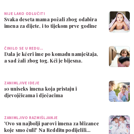
NIJE LAKO ODLUČITI
Svaka deseta mama požali zbog odabira
imena za dijete, i to tijekom prve godine
ČINILO SE U REDU…
Dala je kćeri ime po komadu namještaja,
a sad žali zbog tog. Kći je bijesna.
ZANIMLJIVE IDEJE
10 uniseks imena koja pristaju i
djevojčicama i dječacima
ZANIMLJIVO RAZMIŠLJANJE
'Ovo su najbolji parovi imena za blizance
koje smo čuli!' Na Redditu podijelili…