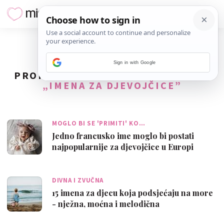
Sign in with Google
PRONAĐENO
57
REZULTATA ZA TAG
„IMENA ZA DJEVOJČICE”
MOGLO BI SE 'PRIMITI' KO…
Jedno francusko ime moglo bi postati
najpopularnije za djevojčice u Europi
DIVNA I ZVUČNA
15 imena za djecu koja podsjećaju na more
- nježna, moćna i melodična