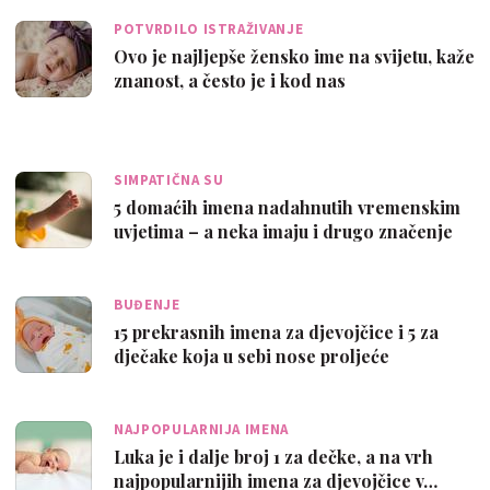
POTVRDILO ISTRAŽIVANJE
Ovo je najljepše žensko ime na svijetu, kaže
znanost, a često je i kod nas
SIMPATIČNA SU
5 domaćih imena nadahnutih vremenskim
uvjetima – a neka imaju i drugo značenje
BUĐENJE
15 prekrasnih imena za djevojčice i 5 za
dječake koja u sebi nose proljeće
NAJPOPULARNIJA IMENA
Luka je i dalje broj 1 za dečke, a na vrh
najpopularnijih imena za djevojčice v…