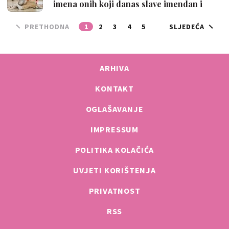
imena onih koji danas slave imendan i
kak…
PRETHODNA
1
2
3
4
5
SLJEDEĆA
ARHIVA
KONTAKT
OGLAŠAVANJE
IMPRESSUM
POLITIKA KOLAČIĆA
UVJETI KORIŠTENJA
PRIVATNOST
RSS