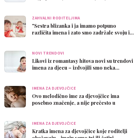
ZAHVALNI RODITELJIMA
"Sestra blizanka i ja imamo potpuno
različita imena i zato smo zadržale svoju i…
NOVI TRENDOVI
Likovi iz romantasy hitova novi su trendovi
imena za djecu – izdvojili smo neka…
IMENA ZA DJEVOJČICE
Ovo melodično ime za djevojčice ima
posebno značenje, a nije prečesto u
Hrvatsk…
IMENA ZA DJEVOJČICE
Kratka imena za djevojčice koje roditelji
obožavaju - imaju samo tri ili četiri…