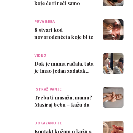
koje će ti reći samo
najbolja prijateljica
PRVA BEBA
8 stvari kod
novorođenčeta koje bi te
mogle iznenaditi
VIDEO
Dok je mama rađala, tata
je imao jedan zadatak...
Ni to mu nije uspjelo
kako tr…
ISTRAŽIVANJE
Treba ti masaža, mama?
Masiraj bebu – kažu da
je to dobro za mamino
mentalno zd…
DOKAZANO JE
Kontakt kožom o kožu s