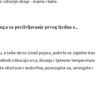
no zdravlje oboje - mame i bebe.
loga za preživljavanje prvog tjedna s
u, a sebe skroz iznad pojasa, pokrite se zajedno kao
binih otkucaja srca, disanja i tjelesne temperature.
e oksitocin i endorfine, povezujete se, umirujete i