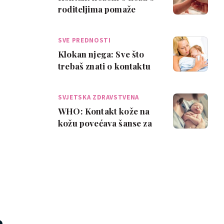
roditeljima pomaže
prerano rođenim
bebama da napreduju
SVE PREDNOSTI
m…
Klokan njega: Sve što
trebaš znati o kontaktu
koža na kožu
SVJETSKA ZDRAVSTVENA
ORG…
WHO: Kontakt kože na
kožu povećava šanse za
preživljavanje prerano
rođenih beba