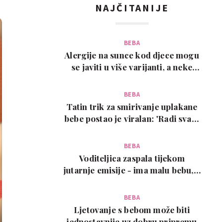
NAJČITANIJE
BEBA
Alergije na sunce kod djece mogu
se javiti u više varijanti, a neke
zahtijevaju…
BEBA
Tatin trik za smirivanje uplakane
bebe postao je viralan: 'Radi svaki
put!'
BEBA
Voditeljica zaspala tijekom
jutarnje emisije - ima malu bebu, a
snimka je urneb…
BEBA
Ljetovanje s bebom može biti
jednostavnije uz dobru pripremu