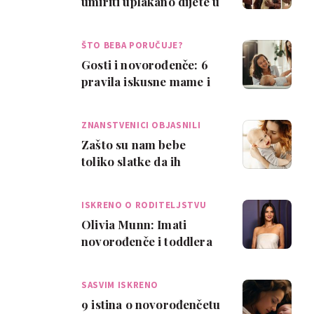
umiriti uplakano dijete u
točno 18 sekundi. 'Pa ovo
ra…
ŠTO BEBA PORUČUJE?
Gosti i novorođenče: 6
pravila iskusne mame i
doule
ZNANSTVENICI OBJASNILI
Zašto su nam bebe
toliko slatke da ih
poželimo pojesti?
ISKRENO O RODITELJSTVU
Olivia Munn: Imati
novorođenče i toddlera
nije za one slabog srca
SASVIM ISKRENO
9 istina o novorođenčetu