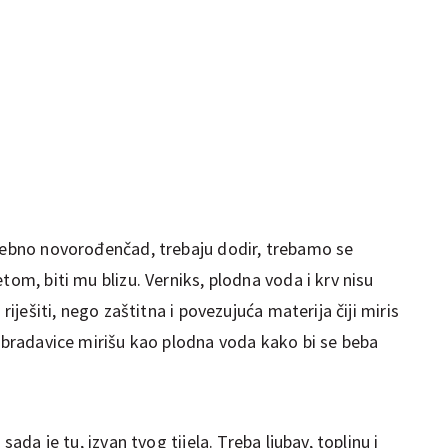
osebno novorođenčad, trebaju dodir, trebamo se
tom, biti mu blizu. Verniks, plodna voda i krv nisu
 riješiti, nego zaštitna i povezujuća materija čiji miris
e bradavice mirišu kao plodna voda kako bi se beba
sada je tu, izvan tvog tijela. Treba ljubav, toplinu i