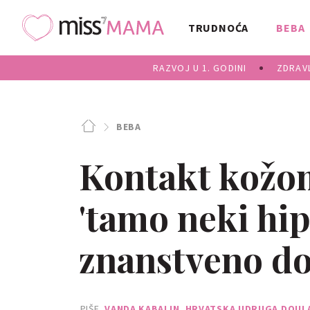
TRUDNOĆA
BEBA
RAZVOJ U 1. GODINI
ZDRAVL
BEBA
Kontakt kožom
'tamo neki hi
znanstveno d
PIŠE
VANDA KABALIN, HRVATSKA UDRUGA DOUL