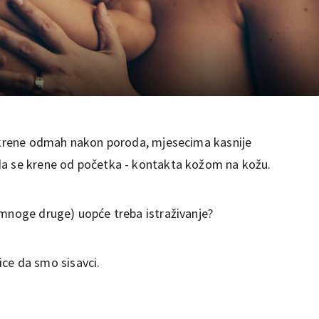
e krene odmah nakon poroda, mjesecima kasnije
da se krene od početka - kontakta kožom na kožu.
 mnoge druge) uopće treba istraživanje?
enice da smo sisavci.