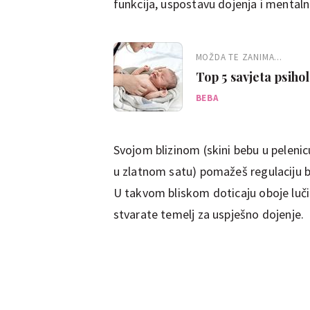
funkcija, uspostavu dojenja i mental
MOŽDA TE ZANIMA...
Top 5 savjeta psiho
novorođenčetom
BEBA
Svojom blizinom (skini bebu u pelenic
u zlatnom satu) pomažeš regulaciju be
U takvom bliskom doticaju oboje lučit
stvarate temelj za uspješno dojenje.