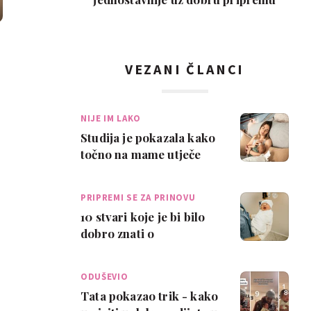
VEZANI ČLANCI
NIJE IM LAKO
Studija je pokazala kako
točno na mame utječe
stres koji doživljavaju u
prvim m…
PRIPREMI SE ZA PRINOVU
10 stvari koje je bi bilo
dobro znati o
novorođenčetu prije
nego stigne
ODUŠEVIO
Tata pokazao trik - kako