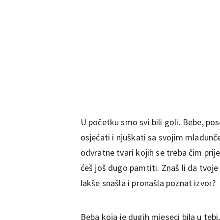
U početku smo svi bili goli. Bebe, p
osjećati i njuškati sa svojim mladunče
odvratne tvari kojih se treba čim prije
ćeš još dugo pamtiti. Znaš li da tvoj
lakše snašla i pronašla poznat izvor?
Beba koja je dugih mjeseci bila u tebi, 