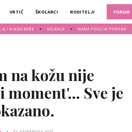
VRTIĆ
ŠKOLARCI
RODITELJI
FORUM
JE I NJEGA BEBE
DOJENJE
MAMA POSLIJE PORODA
 na kožu nije
pi moment'… Sve je
okazano.
A
02. STUDENOGA 2025.