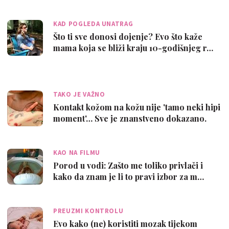
KAD POGLEDA UNATRAG
Što ti sve donosi dojenje? Evo što kaže
mama koja se bliži kraju 10-godišnjeg r…
TAKO JE VAŽNO
Kontakt kožom na kožu nije 'tamo neki hipi
moment'… Sve je znanstveno dokazano.
KAO NA FILMU
Porod u vodi: Zašto me toliko privlači i
kako da znam je li to pravi izbor za m…
PREUZMI KONTROLU
Evo kako (ne) koristiti mozak tijekom