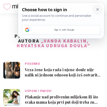
Sign in with Google
PRONAĐENO
6
REZULTATA ZA
AUTORA
„VANDA KABALIN,
HRVATSKA UDRUGA DOULA”
POSEBNO
Veza žene koja rađa i njene doule nije
nalik ni jednom odnosu koji ćeš ostvarit…
USPONI I PADOVI
Plakanje nad prolivenim mlijekom ili što
svaka mama koja prvi put doji treba zn…