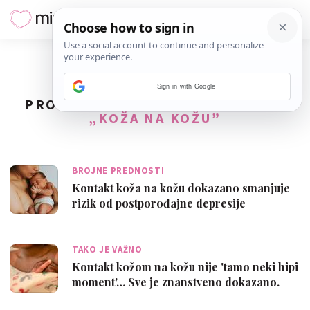
Sign in with Google
PRONAĐENO
4
REZULTATA ZA TAG
„KOŽA NA KOŽU”
BROJNE PREDNOSTI
Kontakt koža na kožu dokazano smanjuje
rizik od postporođajne depresije
TAKO JE VAŽNO
Kontakt kožom na kožu nije 'tamo neki hipi
moment'… Sve je znanstveno dokazano.