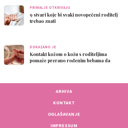
PRIMALJE OTKRIVAJU
9 stvari koje bi svaki novopečeni roditelj
trebao znati
DOKAZANO JE
Kontakt kožom o kožu s roditeljima
pomaže prerano rođenim bebama da
napreduju m…
ARHIVA
KONTAKT
OGLAŠAVANJE
IMPRESSUM