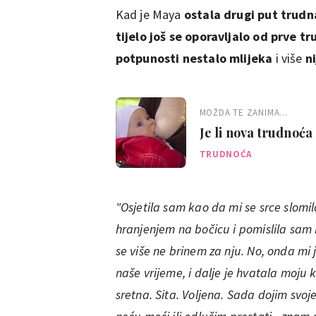
Kad je Maya
ostala drugi put trudn
tijelo još se oporavljalo od prve t
potpunosti nestalo mlijeka
i više
n
MOŽDA TE ZANIMA...
Je li nova trudnoća
TRUDNOĆA
"Osjetila sam kao da mi se srce slomil
hranjenjem na bočicu i pomislila sam 
se više ne brinem za nju. No, onda mi je
naše vrijeme, i dalje je hvatala moju k
sretna. Sita. Voljena. Sada dojim svoj