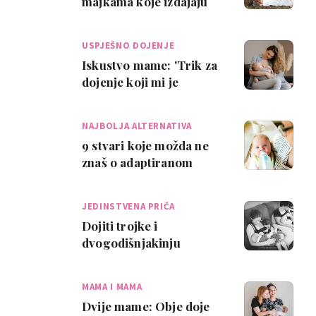
majkama koje izdajaju
mlijeko
USPJEŠNO DOJENJE
Iskustvo mame: 'Trik za
dojenje koji mi je
promijenio život'
NAJBOLJA ALTERNATIVA
9 stvari koje možda ne
znaš o adaptiranom
mlijeku
JEDINSTVENA PRIČA
Dojiti trojke i
dvogodišnjakinju
istovremeno? I to je
moguće
MAMA I MAMA
Dvije mame: Obje doje