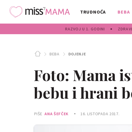
TRUDNOĆA
BEBA
RAZVOJ U 1. GODINI
ZDRAVL
BEBA
DOJENJE
Foto: Mama is
bebu i hrani 
PIŠE
ANA ŠEFČEK
16. LISTOPADA 2017.