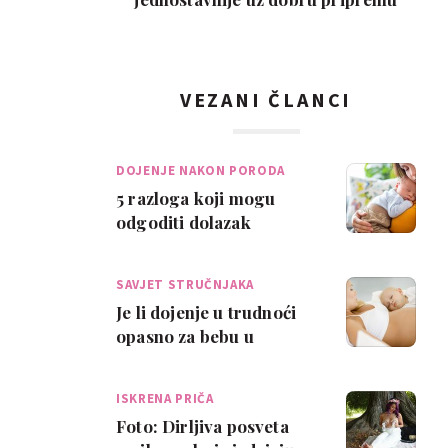
VEZANI ČLANCI
DOJENJE NAKON PORODA
5 razloga koji mogu
odgoditi dolazak
majčinog mlijeka
SAVJET STRUČNJAKA
Je li dojenje u trudnoći
opasno za bebu u
trbuhu?
ISKRENA PRIČA
Foto: Dirljiva posveta