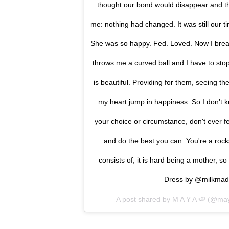
thought our bond would disappear and that 
me: nothing had changed. It was still our ti
She was so happy. Fed. Loved. Now I breast
throws me a curved ball and I have to stop,
is beautiful. Providing for them, seeing 
my heart jump in happiness. So I don't k
your choice or circumstance, don't ever fe
and do the best you can. You're a rock
consists of, it is hard being a mother, so
Dress by @milkmad
A post shared by M A Y A 🍉 (@ma