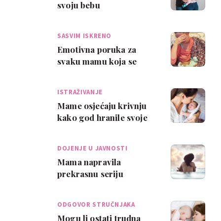
svoju bebu
SASVIM ISKRENO
Emotivna poruka za
svaku mamu koja se
borila s dojenjem
ISTRAŽIVANJE
Mame osjećaju krivnju
kako god hranile svoje
dijete
DOJENJE U JAVNOSTI
Mama napravila
prekrasnu seriju
fotografija 'Boginje
dojenja'
ODGOVOR STRUČNJAKA
Mogu li ostati trudna