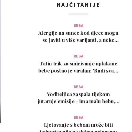
NAJČITANIJE
BEBA
Alergije na sunce kod djece mogu
se javiti u više varijanti, a neke
zahtijevaju…
BEBA
Tatin trik za smirivanje uplakane
bebe postao je viralan: 'Radi svaki
put!'
BEBA
Voditeljica zaspala tijekom
jutarnje emisije - ima malu bebu, a
snimka je urneb…
BEBA
Ljetovanje s bebom može biti
jednostavnije uz dobru pripremu