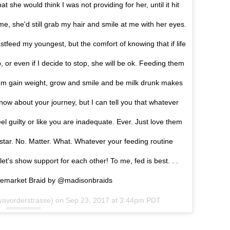
she would think I was not providing for her, until it hit
me, she'd still grab my hair and smile at me with her eyes.
feed my youngest, but the comfort of knowing that if life
 or even if I decide to stop, she will be ok. Feeding them
them gain weight, grow and smile and be milk drunk makes
now about your journey, but I can tell you that whatever
el guilty or like you are inadequate. Ever. Just love them
star. No. Matter. What. Whatever your feeding routine
 let's show support for each other! To me, fed is best. . .
emarket Braid by @madisonbraids
yavorderstrasse) on
Sep 23, 2017 at 3:44pm PDT