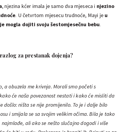
a
, njezina kćer imala je samo dva mjeseca i
njezino
rudnoće
. U četvrtom mjesecu trudnoće, Mayi je
u
ije mogla dojiti svoju šestomjesečnu bebu
.
 razlog za prestanak dojenja?
o, a obuzela me krivnja. Morali smo početi s
kako će naša povezanost nestati i kako će misliti da
 došlo: ništa se nije promijenilo. To je i dalje bilo
osu i smijala se sa svojim velikim očima. Bila je tako
e najmlađe, ali ako se nešto slučajno dogodi i više