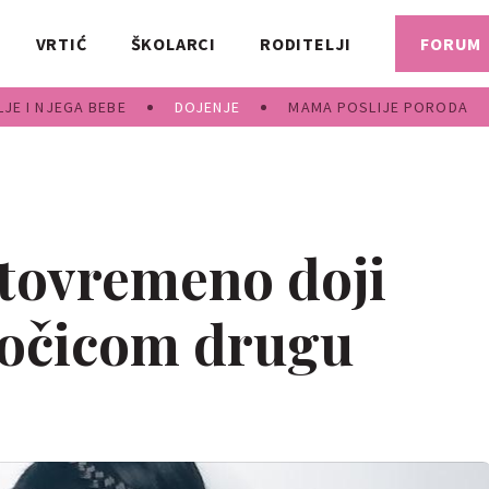
VRTIĆ
ŠKOLARCI
RODITELJI
FORUM
JE I NJEGA BEBE
DOJENJE
MAMA POSLIJE PORODA
tovremeno doji
bočicom drugu