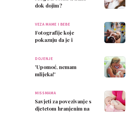
dok dojim?
VEZA MAME I BEBE
Fotografije koje
pokazuju da je i
hranjenje na bočicu
prekrasno
DOJENJE
'Upomoć, nemam
mlijeka!'
MISSMAMA
Savjeti za povezivanje s
djetetom hranjenim na
bočicu