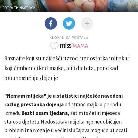
FOTO: THINKSTOCK
KLOKANICA POSTALA
Saznajte koji su najčešći uzroci nedostatka mlijeka i
koji čimbenici kod majke, ali i djeteta, ponekad
onemogućuju dojenje
"Nemam mlijeka" je u statistici najčešće navedeni
razlog prestanka dojenja
od strane majki u periodu
između
šest i osam tjedana
, zatim i s četiri mjeseca
starosti djeteta. Nedostatak mlijeka nije neuobičajen
problem i na njega je u većini slučajeva moguće utjecati