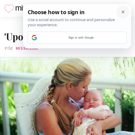
05. KOLOVOZA 2012.
'Upomoć, nemam mlijeka!'
Sign in with Google
PIŠE
MISSMAMA