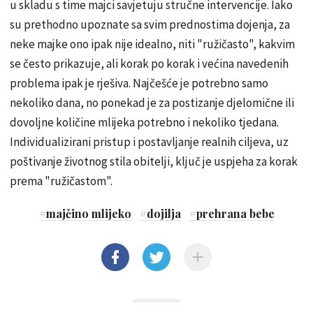
u skladu s time majci savjetuju stručne intervencije. Iako
su prethodno upoznate sa svim prednostima dojenja, za
neke majke ono ipak nije idealno, niti "ružičasto", kakvim
se često prikazuje, ali korak po korak i većina navedenih
problema ipak je rješiva. Najčešće je potrebno samo
nekoliko dana, no ponekad je za postizanje djelomične ili
dovoljne količine mlijeka potrebno i nekoliko tjedana.
Individualizirani pristup i postavljanje realnih ciljeva, uz
poštivanje životnog stila obitelji, ključ je uspjeha za korak
prema "ružičastom".
#
majčino mlijeko
#
dojilja
#
prehrana bebe