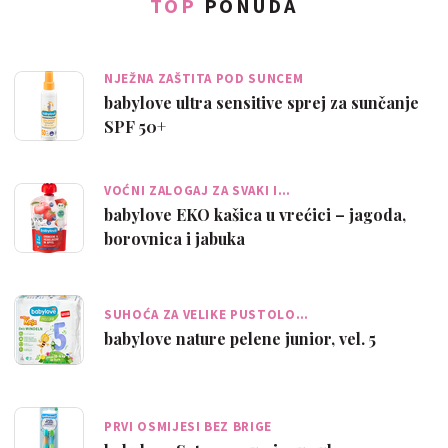
TOP
PONUDA
NJEŽNA ZAŠTITA POD SUNCEM
babylove ultra sensitive sprej za sunčanje
SPF 50+
VOĆNI ZALOGAJ ZA SVAKI I…
babylove EKO kašica u vrećici – jagoda,
borovnica i jabuka
SUHOĆA ZA VELIKE PUSTOLO…
babylove nature pelene junior, vel. 5
PRVI OSMIJESI BEZ BRIGE