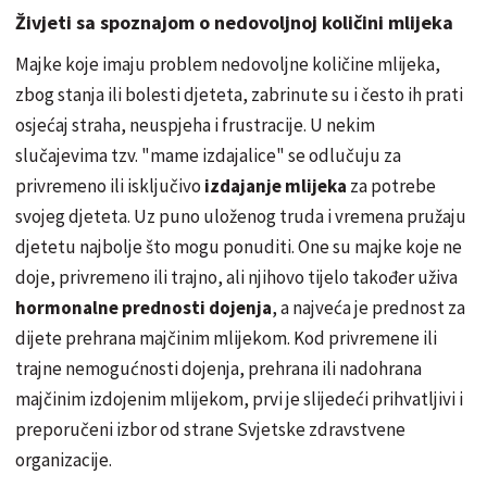
Živjeti sa spoznajom o nedovoljnoj količini mlijeka
Majke koje imaju problem nedovoljne količine mlijeka,
zbog stanja ili bolesti djeteta, zabrinute su i često ih prati
osjećaj straha, neuspjeha i frustracije. U nekim
slučajevima tzv. "mame izdajalice" se odlučuju za
privremeno ili isključivo
izdajanje mlijeka
za potrebe
svojeg djeteta. Uz puno uloženog truda i vremena pružaju
djetetu najbolje što mogu ponuditi. One su majke koje ne
doje, privremeno ili trajno, ali njihovo tijelo također uživa
hormonalne prednosti dojenja
, a najveća je prednost za
dijete prehrana majčinim mlijekom. Kod privremene ili
trajne nemogućnosti dojenja, prehrana ili nadohrana
majčinim izdojenim mlijekom, prvi je slijedeći prihvatljivi i
preporučeni izbor od strane Svjetske zdravstvene
organizacije.