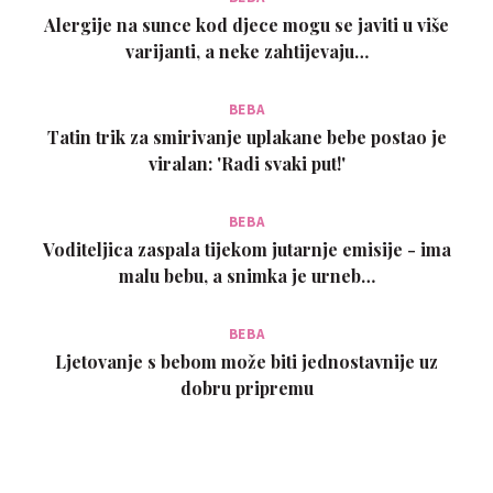
Alergije na sunce kod djece mogu se javiti u više
varijanti, a neke zahtijevaju…
BEBA
Tatin trik za smirivanje uplakane bebe postao je
viralan: 'Radi svaki put!'
BEBA
Voditeljica zaspala tijekom jutarnje emisije - ima
malu bebu, a snimka je urneb…
BEBA
Ljetovanje s bebom može biti jednostavnije uz
dobru pripremu