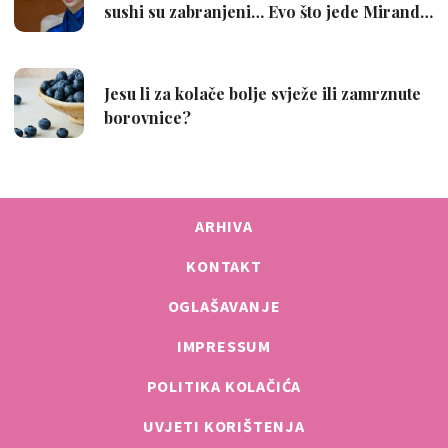
ARHIVA
KONTAKT
OGLAŠAVANJE
IMPRESSUM
POLITIKA KOLAČIĆA
UVJETI KORIŠTENJA