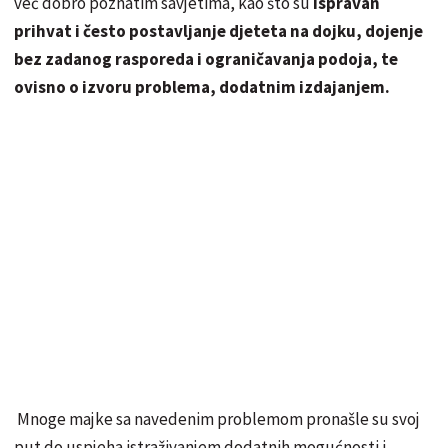
već dobro poznatim savjetima, kao što su
ispravan
prihvat i često postavljanje djeteta na dojku, dojenje
bez zadanog rasporeda i ograničavanja podoja, te
ovisno o izvoru problema, dodatnim izdajanjem.
Mnoge majke sa navedenim problemom pronašle su svoj
put do uspjeha istraživanjem dodatnih mogućnosti i