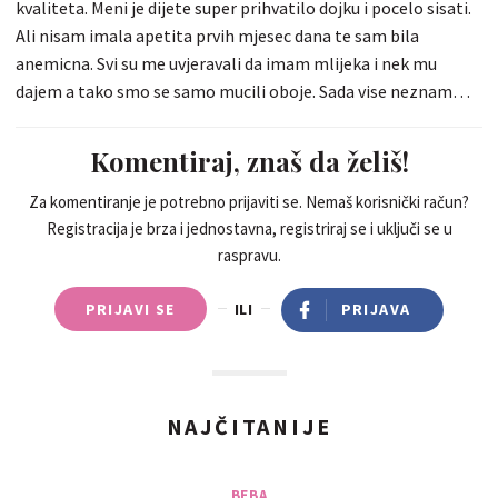
kvaliteta. Meni je dijete super prihvatilo dojku i pocelo sisati.
Ali nisam imala apetita prvih mjesec dana te sam bila
anemicna. Svi su me uvjeravali da imam mlijeka i nek mu
dajem a tako smo se samo mucili oboje. Sada vise neznam
dali je plakao jer je bio gladan ili radi grceva. Jer cim sam mu
pocela davati umjetno mlijeko prestao je tako plakati i oboje
Komentiraj, znaš da želiš!
smo napokon poceli uzivati jedno u drugom. Zene majke
slusajte svoju intuiciju uvijek ako ne zelite poslije zaliti [:07a:]
Za komentiranje je potrebno prijaviti se. Nemaš korisnički račun?
Registracija je brza i jednostavna, registriraj se i uključi se u
raspravu.
PRIJAVI SE
ILI
PRIJAVA
NAJČITANIJE
BEBA