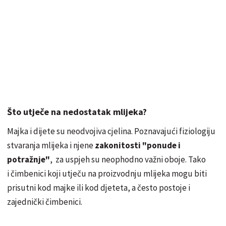
Što utječe na nedostatak mlijeka?
Majka i dijete su neodvojiva cjelina. Poznavajući fiziologiju
stvaranja mlijeka i njene
zakonitosti "ponude i
potražnje"
, za uspjeh su neophodno važni oboje. Tako
i čimbenici koji utječu na proizvodnju mlijeka mogu biti
prisutni kod majke ili kod djeteta, a često postoje i
zajednički čimbenici.