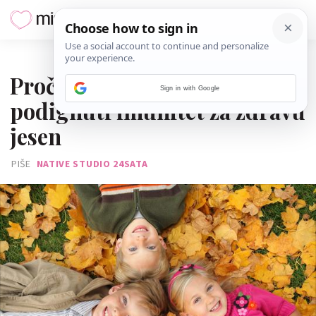
21. RUJNA 2016.
Pročitajte kako djeci
Sign in with Google
podignuti imunitet za zdravu
jesen
PIŠE
NATIVE STUDIO 24SATA