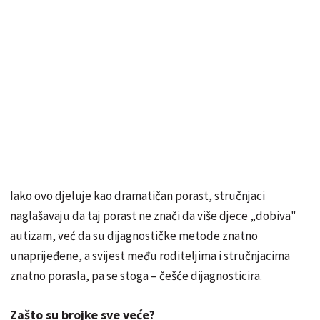
Iako ovo djeluje kao dramatičan porast, stručnjaci
naglašavaju da taj porast ne znači da više djece „dobiva"
autizam, već da su dijagnostičke metode znatno
unaprijeđene, a svijest među roditeljima i stručnjacima
znatno porasla, pa se stoga – češće dijagnosticira.
Zašto su brojke sve veće?