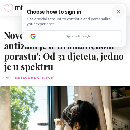
16. TRAVNJA 2025.
Nove brojke pokazuju da je
Sign in with Google
autizam je u 'dramatičnom
porastu': Od 31 djeteta, jedno
je u spektru
PIŠE
NATAŠA KRSTIČEVIĆ