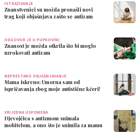
ISTRAŽIVANJE
Znanstvenici su možda pronašli novi
trag koji objašnjava zašto se autizam
češće…
ODGOVOR JE U PUPKOVINI
Znanost je možda otkrila što bi moglo
uzrokovati autizam
NEPRESTANO OBJAŠNJAVANJE
Mama iskreno: Umorna sam od
ispričavanja zbog moje autistične kćeri!
VRIJEDNA USPOMENA
Djevojčica s autizmom snimala
mobitelom, a ono što je snimila za mamu
je neproc…