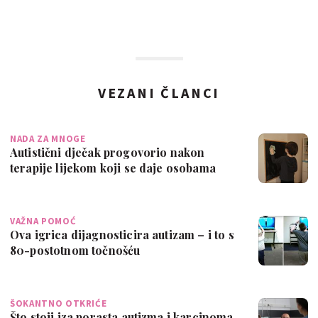
VEZANI ČLANCI
NADA ZA MNOGE
Autistični dječak progovorio nakon
terapije lijekom koji se daje osobama
tijeko…
VAŽNA POMOĆ
Ova igrica dijagnosticira autizam – i to s
80-postotnom točnošću
ŠOKANTNO OTKRIĆE
Što stoji iza porasta autizma i karcinoma