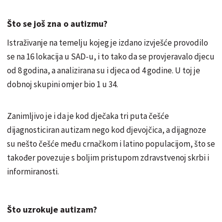
Što se još zna o autizmu?
Istraživanje na temelju kojeg je izdano izvješće provodilo
se na 16 lokacija u SAD-u, i to tako da se provjeravalo djecu
od 8 godina, a analizirana su i djeca od 4 godine. U toj je
dobnoj skupini omjer bio 1 u 34.
Zanimljivo je i da je kod dječaka tri puta češće
dijagnosticiran autizam nego kod djevojčica, a dijagnoze
su nešto češće među crnačkom i latino populacijom, što se
također povezuje s boljim pristupom zdravstvenoj skrbi i
informiranosti.
Što uzrokuje autizam?