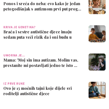
Ponos i sreća do neba: evo kako je jedan
petogodišnjak s autizmom prvi put prog…
KRIVA JE GENETIKA?
Braća i sestre autistične djece imaju
sedam puta veći rizik da i oni budu u
spe…
UMORNA JE…
Mama: 'Moj sin ima autizam. Molim vas,
prestanite mi postavljati jedno te isto …
IZ PRVE RUKE
Ovo je 13 moćnih tajni koje dijele svi
roditelji autistične djece