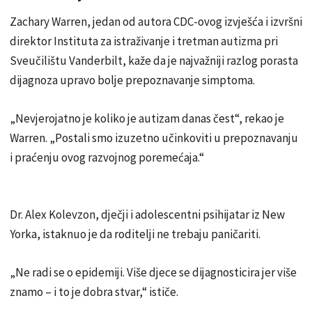
Zachary Warren, jedan od autora CDC-ovog izvješća i izvršni
direktor Instituta za istraživanje i tretman autizma pri
Sveučilištu Vanderbilt, kaže da je najvažniji razlog porasta
dijagnoza upravo bolje prepoznavanje simptoma.
„Nevjerojatno je koliko je autizam danas čest“, rekao je
Warren. „Postali smo izuzetno učinkoviti u prepoznavanju
i praćenju ovog razvojnog poremećaja.“
Dr. Alex Kolevzon, dječji i adolescentni psihijatar iz New
Yorka, istaknuo je da roditelji ne trebaju paničariti.
„Ne radi se o epidemiji. Više djece se dijagnosticira jer više
znamo – i to je dobra stvar,“ ističe.