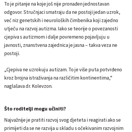
To je pitanje na koje još nije pronađen jednostavan
odgovor. Stručnjaci smatraju da ne postoji jedan uzrok,
već niz genetskih i neuroloških čimbenika koji zajedno
utječu na razvoj autizma. Iako se teorije o povezanosti
cjepiva s autizmom i dalje povremeno pojavljuju u
javnosti, znanstvena zajednica je jasna – takva veza ne
postoji.
„Cjepiva ne uzrokuju autizam. To je više puta potvrđeno
kroz brojna istraživanja na različitim kontinentima,“
naglašava dr. Kolevzon.
Što roditelji mogu učiniti?
Najvažnije je pratiti razvoj svog djeteta i reagirati ako se
primijeti da se ne razvija u skladu s očekivanim razvojnim