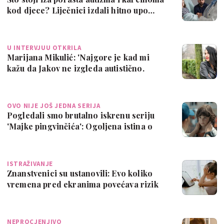
kod djece? Liječnici izdali hitno upo…
U INTERVJUU OTKRILA
Marijana Mikulić: 'Najgore je kad mi
kažu da Jakov ne izgleda autistično.
Nekad…
OVO NIJE JOŠ JEDNA SERIJA
Pogledali smo brutalno iskrenu seriju
'Majke pingvinčića': Ogoljena istina o
ob…
ISTRAŽIVANJE
Znanstvenici su ustanovili: Evo koliko
vremena pred ekranima povećava rizik
od …
NEPROCJENJIVO