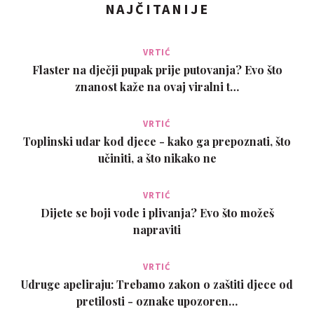
NAJČITANIJE
VRTIĆ
Flaster na dječji pupak prije putovanja? Evo što
znanost kaže na ovaj viralni t…
VRTIĆ
Toplinski udar kod djece - kako ga prepoznati, što
učiniti, a što nikako ne
VRTIĆ
Dijete se boji vode i plivanja? Evo što možeš
napraviti
VRTIĆ
Udruge apeliraju: Trebamo zakon o zaštiti djece od
pretilosti - oznake upozoren…