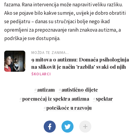
fazama. Rana intervencija može napraviti veliku razliku.
Ako se pojave bilo kakve sumnje, uvijek je dobro obratiti
se pedijatru – danas su stručnjaci bolje nego ikad
opremljeni za prepoznavanje ranih znakova autizma, a
podrška je sve dostupnija.
MOŽDA TE ZANIMA...
9 mitova o autizmu: Domaća psihologinja
na slikovit je način 'razbila' svaki od njih
ŠKOLARCI
#
autizam
#
autistično dijete
#
poremećaj iz spektra autizma
#
spektar
#
poteškoće u razvoju