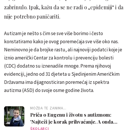
zabrinulo. Ipak, kažu da se ne radi o „epidemiji“ i da
nije potrebno paničariti.
Autizam je nešto s čim se sve više borimo i često
konstatiramo kako je ovog poremećaja sve više oko nas.
Neminovno je da brojke rastu, ali najnoviji podatci koje je
iznio američki Centar za kontrolu i prevenciju bolesti
(CDC) dodatno su iznenadile mnoge. Prema njihovoj
evidenciji, jedno od 31 djeteta u Sjedinjenim Američkim
Državama ima dijagnosticiran poremećaj iz spektra
autizma (ASD) do svoje osme godine života.
MOŽDA TE ZANIMA...
Priča o Eugenu i životu s autizmom:
'Najteži je korak prihvaćanje. A onda
slijedi djelovanje jer - nema vremena'
ŠKOLARCI