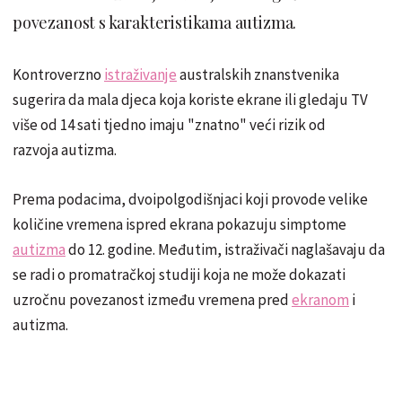
povezanost s karakteristikama autizma.
Kontroverzno
istraživanje
australskih znanstvenika
sugerira da mala djeca koja koriste ekrane ili gledaju TV
više od 14 sati tjedno imaju "znatno" veći rizik od
razvoja autizma.
Prema podacima, dvoipolgodišnjaci koji provode velike
količine vremena ispred ekrana pokazuju simptome
autizma
do 12. godine. Međutim, istraživači naglašavaju da
se radi o promatračkoj studiji koja ne može dokazati
uzročnu povezanost između vremena pred
ekranom
i
autizma.