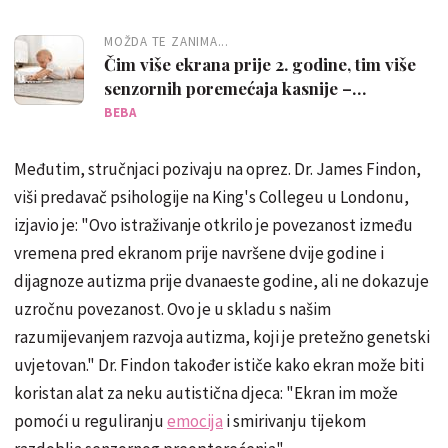
MOŽDA TE ZANIMA...
Čim više ekrana prije 2. godine, tim više
senzornih poremećaja kasnije –
potvrđeno je
BEBA
Međutim, stručnjaci pozivaju na oprez. Dr. James Findon,
viši predavač psihologije na King's Collegeu u Londonu,
izjavio je: "Ovo istraživanje otkrilo je povezanost između
vremena pred ekranom prije navršene dvije godine i
dijagnoze autizma prije dvanaeste godine, ali ne dokazuje
uzročnu povezanost. Ovo je u skladu s našim
razumijevanjem razvoja autizma, koji je pretežno genetski
uvjetovan." Dr. Findon također ističe kako ekran može biti
koristan alat za neku autistična djeca: "Ekran im može
pomoći u reguliranju
emocija
i smirivanju tijekom