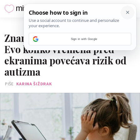
07. STUDENOGA 2024.
Znanstvenici su ustanovili:
Sign in with Google
Evo koliko vremena pred
ekranima povećava rizik od
autizma
PIŠE
KARINA ŠIŽDRAK