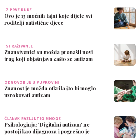
IZ PRVE RUKE
Ovo je 13 moćnih tajni koje dijele svi
roditelji autistične djece
ISTRAŽIVANJE
Znanstvenici su možda pronašli novi
trag koji objašnjava zašto se autizam
češće…
ODGOVOR JE U PUPKOVINI
Znanost je možda otkrila što bi moglo
uzrokovati autizam
ČLANAK RAZLJUTIO MNOGE
Psihologinja: 'Digitalni autizam' ne
postoji kao dijagnoza i pogrešno je
dovodi…