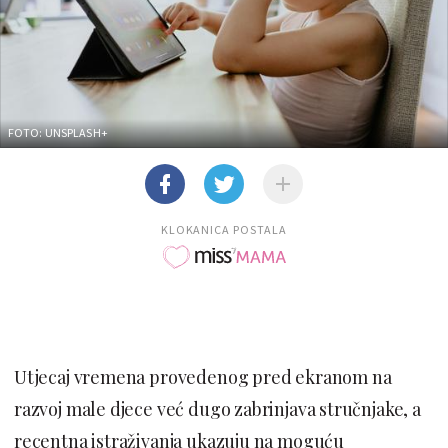
FOTO: UNSPLASH+
KLOKANICA POSTALA
Utjecaj vremena provedenog pred ekranom na
razvoj male djece već dugo zabrinjava stručnjake, a
recentna istraživanja ukazuju na moguću