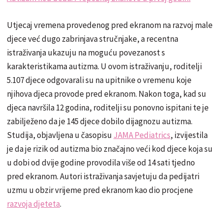
Utjecaj vremena provedenog pred ekranom na razvoj male
djece već dugo zabrinjava stručnjake, a recentna
istraživanja ukazuju na moguću povezanost s
karakteristikama autizma. U ovom istraživanju, roditelji
5.107 djece odgovarali su na upitnike o vremenu koje
njihova djeca provode pred ekranom. Nakon toga, kad su
djeca navršila 12 godina, roditelji su ponovno ispitani te je
zabilježeno da je 145 djece dobilo dijagnozu autizma.
Studija, objavljena u časopisu
JAMA Pediatrics
, izvijestila
je da je rizik od autizma bio značajno veći kod djece koja su
u dobi od dvije godine provodila više od 14 sati tjedno
pred ekranom. Autori istraživanja savjetuju da pedijatri
uzmu u obzir vrijeme pred ekranom kao dio procjene
razvoja djeteta
.