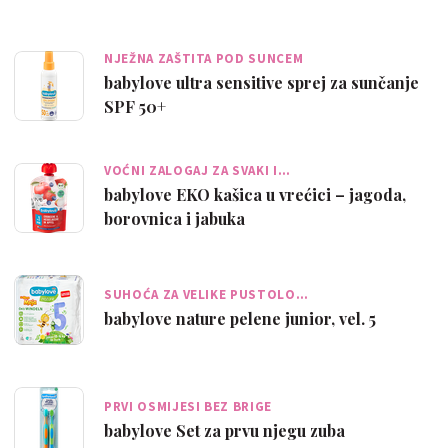
NJEŽNA ZAŠTITA POD SUNCEM
babylove ultra sensitive sprej za sunčanje
SPF 50+
VOĆNI ZALOGAJ ZA SVAKI I…
babylove EKO kašica u vrećici – jagoda,
borovnica i jabuka
SUHOĆA ZA VELIKE PUSTOLO…
babylove nature pelene junior, vel. 5
PRVI OSMIJESI BEZ BRIGE
babylove Set za prvu njegu zuba