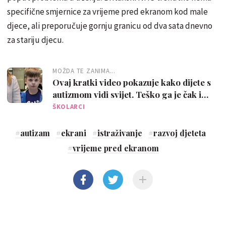
specifične smjernice za vrijeme pred ekranom kod male
djece, ali preporučuje gornju granicu od dva sata dnevno
za stariju djecu.
MOŽDA TE ZANIMA...
Ovaj kratki video pokazuje kako dijete s
autizmom vidi svijet. Teško ga je čak i
pogledati…
ŠKOLARCI
#
autizam
#
ekrani
#
istraživanje
#
razvoj djeteta
#
vrijeme pred ekranom