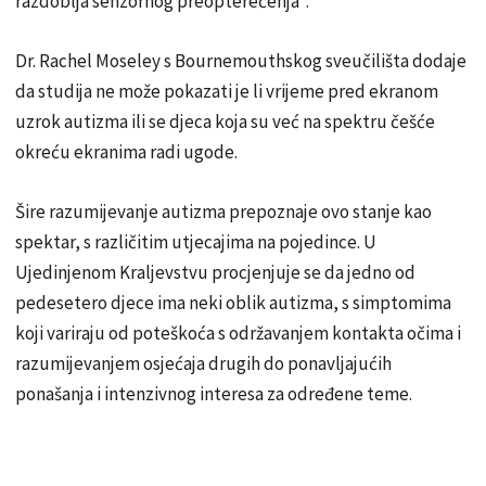
razdoblja senzornog preopterećenja".
Dr. Rachel Moseley s Bournemouthskog sveučilišta dodaje
da studija ne može pokazati je li vrijeme pred ekranom
uzrok autizma ili se djeca koja su već na spektru češće
okreću ekranima radi ugode.
Šire razumijevanje autizma prepoznaje ovo stanje kao
spektar, s različitim utjecajima na pojedince. U
Ujedinjenom Kraljevstvu procjenjuje se da jedno od
pedesetero djece ima neki oblik autizma, s simptomima
koji variraju od poteškoća s održavanjem kontakta očima i
razumijevanjem osjećaja drugih do ponavljajućih
ponašanja i intenzivnog interesa za određene teme.