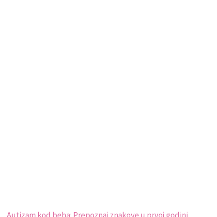
Autizam kod beba: Prepoznaj znakove u prvoj godini