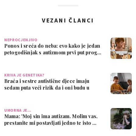
VEZANI ČLANCI
NEPROCJENJIVO
Ponos i sreća do neba: evo kako je jedan
petogodišnjak s autizmom prvi put prog…
KRIVA JE GENETIKA?
Braća i sestre autistične djece imaju
sedam puta veći rizik da i oni budu u
spe…
UMORNA JE…
Mama: 'Moj sin ima autizam. Molim vas,
prestanite mi postavljati jedno te isto …