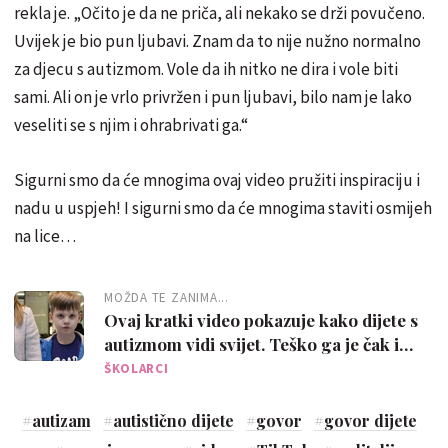
rekla je. „Očito je da ne priča, ali nekako se drži povučeno.
Uvijek je bio pun ljubavi. Znam da to nije nužno normalno
za djecu s autizmom. Vole da ih nitko ne dira i vole biti
sami. Ali on je vrlo privržen i pun ljubavi, bilo nam je lako
veseliti se s njim i ohrabrivati ga.“
Sigurni smo da će mnogima ovaj video pružiti inspiraciju i
nadu u uspjeh! I sigurni smo da će mnogima staviti osmijeh
na lice…
MOŽDA TE ZANIMA...
Ovaj kratki video pokazuje kako dijete s
autizmom vidi svijet. Teško ga je čak i
pogledati…
ŠKOLARCI
#
autizam
#
autistično dijete
#
govor
#
govor dijete