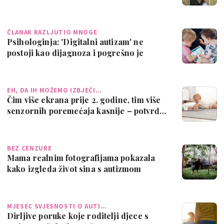
je neproc…
ČLANAK RAZLJUTIO MNOGE
Psihologinja: 'Digitalni autizam' ne
postoji kao dijagnoza i pogrešno je
dovodi…
EH, DA IH MOŽEMO IZBJEĆI…
Čim više ekrana prije 2. godine, tim više
senzornih poremećaja kasnije – potvrđ…
BEZ CENZURE
Mama realnim fotografijama pokazala
kako izgleda život sina s autizmom
MJESEC SVJESNOSTI O AUTI…
Dirljive poruke koje roditelji djece s