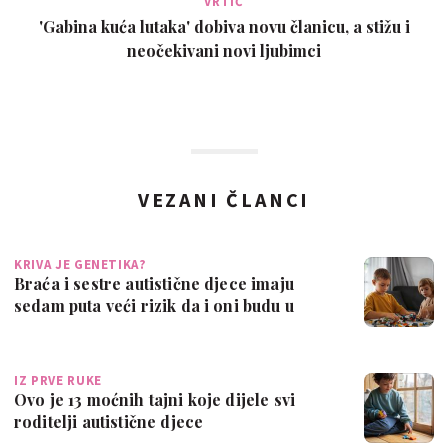
VRTIĆ
'Gabina kuća lutaka' dobiva novu članicu, a stižu i
neočekivani novi ljubimci
VEZANI ČLANCI
KRIVA JE GENETIKA?
Braća i sestre autistične djece imaju
sedam puta veći rizik da i oni budu u
spe…
IZ PRVE RUKE
Ovo je 13 moćnih tajni koje dijele svi
roditelji autistične djece