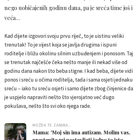
nego uobičajenih godinu dana, pa je sreća time još i
veća…
Kad dijete izgovori svoju prvu riječ, to je uistinu veliki
trenutak! To je vijest koja se javlja drugima i ispuni
roditelje i bližu okolinu silnim uzbuđenjem i ponosom. Taj
se trenutak najčešće čeka nešto manje ili nekad više od
godinu dana nakon što beba stigne. I kad beba, dijete vidi
ponos i sreću u očima roditelja, tada i sama osjeti jednaku
sreću – iako tu sreću osjeti i samo dijete zbog činjenice da
je uspjelo napraviti nešto što vjerojatno već dugo
pokušava, nešto što svi oko njega rade.
MOŽDA TE ZANIMA...
Mama: 'Moj sin ima autizam. Molim vas,
prestanite mi postavljati jedno te isto