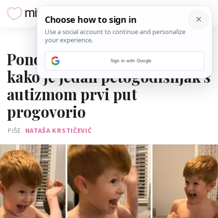
21. LISTOPADA 2024.
Ponos i sreća do neba: evo
Sign in with Google
kako je jedan petogodišnjak s
autizmom prvi put
progovorio
PIŠE
NATAŠA KRSTIČEVIĆ