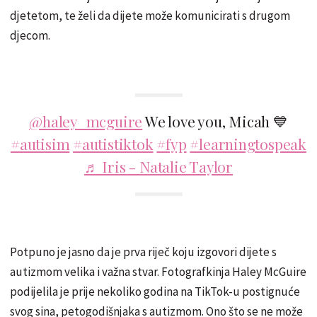
djetetom, te želi da dijete može komunicirati s drugom
djecom.
@haley_mcguire
We love you, Micah 💙
#autisim
#autistiktok
#fyp
#learningtospeak
♬ Iris - Natalie Taylor
Potpuno je jasno da je prva riječ koju izgovori dijete s
autizmom velika i važna stvar. Fotografkinja Haley McGuire
podijelila je prije nekoliko godina na TikTok-u postignuće
svog sina, petogodišnjaka s autizmom. Ono što se ne može