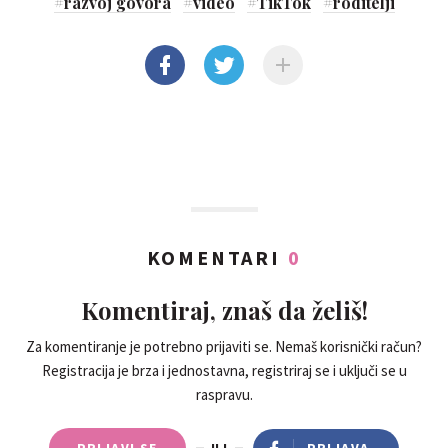
#
razvoj govora
#
video
#
TikTok
#
roditelji
KOMENTARI
0
Komentiraj, znaš da želiš!
Za komentiranje je potrebno prijaviti se. Nemaš korisnički račun?
Registracija je brza i jednostavna, registriraj se i uključi se u
raspravu.
PRIJAVI SE
ILI
PRIJAVA