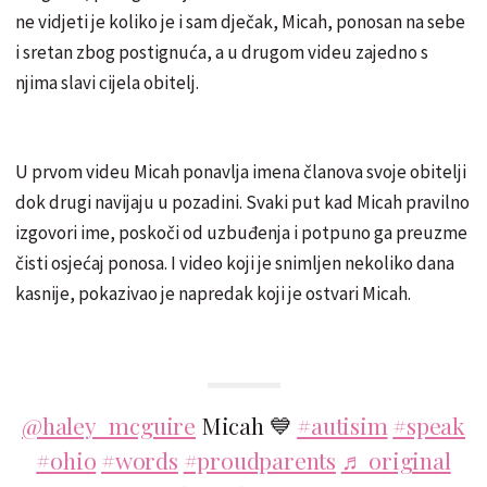
ne vidjeti je koliko je i sam dječak, Micah, ponosan na sebe
i sretan zbog postignuća, a u drugom videu zajedno s
njima slavi cijela obitelj.
U prvom videu Micah ponavlja imena članova svoje obitelji
dok drugi navijaju u pozadini. Svaki put kad Micah pravilno
izgovori ime, poskoči od uzbuđenja i potpuno ga preuzme
čisti osjećaj ponosa. I video koji je snimljen nekoliko dana
kasnije, pokazivao je napredak koji je ostvari Micah.
@haley_mcguire
Micah 💙
#autisim
#speak
#ohio
#words
#proudparents
♬ original