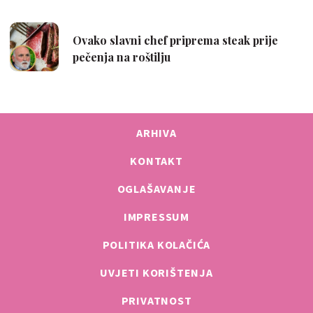
ARHIVA
KONTAKT
OGLAŠAVANJE
IMPRESSUM
POLITIKA KOLAČIĆA
UVJETI KORIŠTENJA
PRIVATNOST