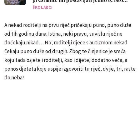
pitanje'
ŠKOLARCI
A nekad roditelji na prvu riječ pričekaju puno, puno duže
od tih godinu dana. Istina, neki pravu, suvislu riječ ne
dočekaju nikad… No, roditelji djece s autizmom nekad
čekaju puno duže od drugih. Zbog te činjenice je sreća
koju tada osjete i roditelji, kao i dijete, dodatno veća, a
ponos djeteta koje uspije izgovoriti tu riječ, dvije, tri, raste
do neba!