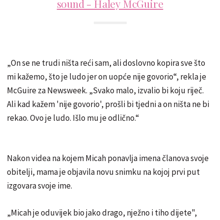
sound - Haley McGuire
„On se ne trudi ništa reći sam, ali doslovno kopira sve što
mi kažemo, što je ludo jer on uopće nije govorio“, rekla je
McGuire za Newsweek. „Svako malo, izvalio bi koju riječ.
Ali kad kažem 'nije govorio', prošli bi tjedni a on ništa ne bi
rekao. Ovo je ludo. Išlo mu je odlično.“
Nakon videa na kojem Micah ponavlja imena članova svoje
obitelji, mama je objavila novu snimku na kojoj prvi put
izgovara svoje ime.
„Micah je oduvijek bio jako drago, nježno i tiho dijete",