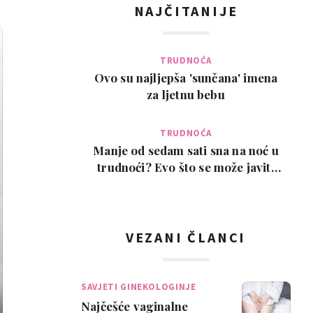
NAJČITANIJE
TRUDNOĆA
Ovo su najljepša 'sunčana' imena
za ljetnu bebu
TRUDNOĆA
Manje od sedam sati sna na noć u
trudnoći? Evo što se može javiti
kao posljedic…
VEZANI ČLANCI
SAVJETI GINEKOLOGINJE
Najčešće vaginalne