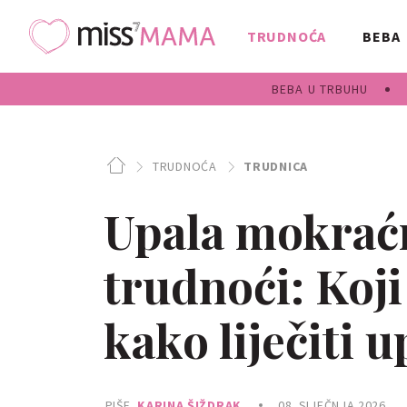
TRUDNOĆA
BEBA
BEBA U TRBUHU
TRUDNOĆA
TRUDNICA
Upala mokrać
trudnoći: Koji
kako liječiti 
PIŠE
KARINA ŠIŽDRAK
08. SIJEČNJA 2026.