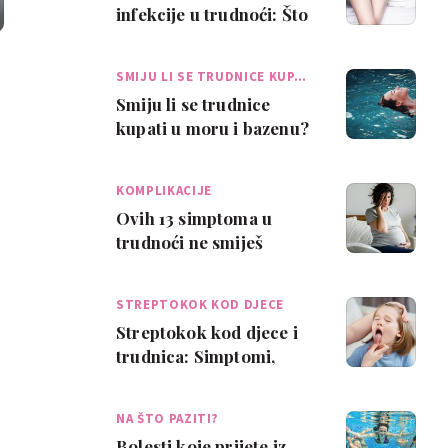
infekcije u trudnoći: Što
trebaš znati o
vaginalnom iscjetku?
SMIJU LI SE TRUDNICE KUP…
Smiju li se trudnice
kupati u moru i bazenu?
Ginekologinje otkrivaju
što je sig…
KOMPLIKACIJE
Ovih 13 simptoma u
trudnoći ne smiješ
ignorirati
STREPTOKOK KOD DJECE
Streptokok kod djece i
trudnica: Simptomi,
uzroci i liječenje
NA ŠTO PAZITI?
Bolesti koje prijete iz