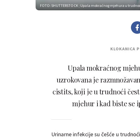
FOTO: SHUTTERSTOCK
; Upala mokraćnog mjehura u trudnoć
KLOKANICA 
Upala mokraćnog mjehur
uzrokovana je razmnožavanj
cistits, koji je u trudnoći č
mjehur i kad biste se i
Urinarne infekcije su češće u trudnoći 