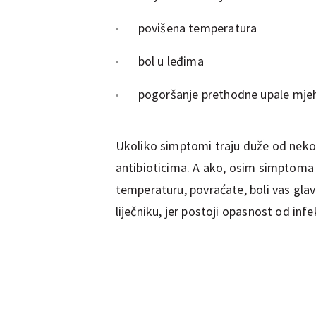
povišena temperatura
bol u leđima
pogoršanje prethodne upale mje
Ukoliko simptomi traju duže od neko
antibioticima. A ako, osim simptoma 
temperaturu, povraćate, boli vas glava
liječniku, jer postoji opasnost od inf