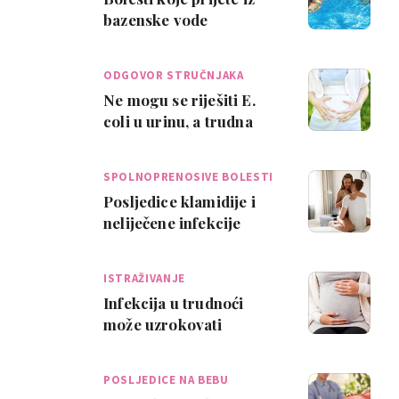
bazenske vode
ODGOVOR STRUČNJAKA
Ne mogu se riješiti E.
coli u urinu, a trudna
sam
SPOLNOPRENOSIVE BOLESTI
Posljedice klamidije i
neliječene infekcije
HPV-om na plodnost
ISTRAŽIVANJE
Infekcija u trudnoći
može uzrokovati
autizam kod djeteta?
POSLJEDICE NA BEBU