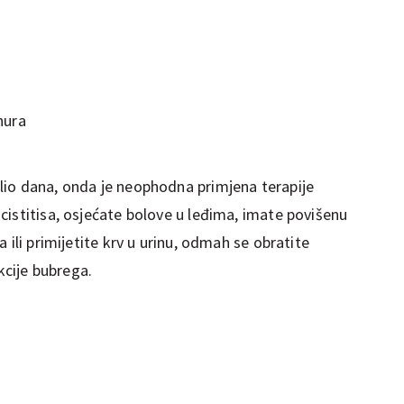
hura
lio dana, onda je neophodna primjena
terapije
cistitisa, osjećate bolove u leđima, imate povišenu
 ili primijetite krv u urinu, odmah se obratite
ekcije bubrega.