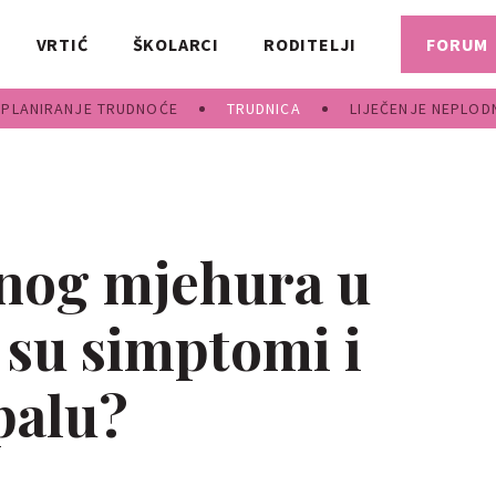
VRTIĆ
ŠKOLARCI
RODITELJI
FORUM
PLANIRANJE TRUDNOĆE
TRUDNICA
LIJEČENJE NEPLOD
nog mjehura u
 su simptomi i
upalu?