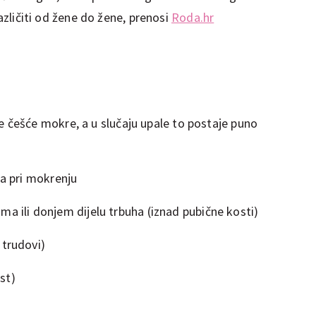
različiti od žene do žene, prenosi
Roda.hr
e češće mokre, a u slučaju upale to postaje puno
ka pri mokrenju
eđima ili donjem dijelu trbuha (iznad pubične kosti)
 trudovi)
st)