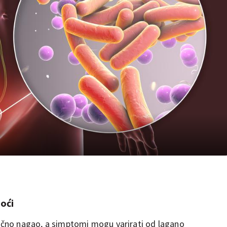
oći
obično nagao, a simptomi mogu varirati od lagano