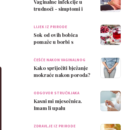
Vaginalne infekcije u
trudnoći - simptomi i
liječenje
LIJEK IZ PRIRODE
Sok od ovih bobica
pomaže u borbi s
mokraćnim infekcijama
ČEŠĆE NAKON VAGINALNOG
Kako spriječiti bježanje
mokraće nakon poroda?
ODGOVOR STRUČNJAKA
Kasni mi mjesečnica.
Imam li upalu
mokraćnog mjehura ili
sam trudna?
ZDRAVLJE IZ PRIRODE