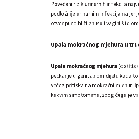
Povećani rizik urinarnih infekcija najv
podložnije urinarnim infekcijama jer 
otvor puno bliži anusu i vagini što 
Upala mokraćnog mjehura u tru
Upala mokraćnog mjehura
(cistitis
peckanje
u genitalnom dijelu kada to 
većeg pritiska na mokraćni mjehur. Ip
kakvim simptomima, zbog čega je važn