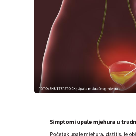
FOTO: SHUTTERSTOCK
; Upala mokraćnog mjehura
Simptomi upale mjehura u trudn
Početak upale mjehura, cistitis, je 