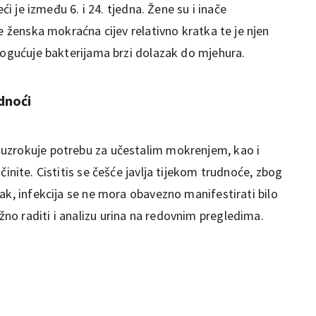
eći je između 6. i 24. tjedna. Žene su i inače
je ženska mokraćna cijev relativno kratka te je njen
omogućuje bakterijama brzi dolazak do mjehura.
dnoći
) uzrokuje potrebu za učestalim mokrenjem, kao i
činite. Cistitis se češće javlja tijekom trudnoće, zbog
ak, infekcija
se ne mora obavezno manifestirati bilo
o raditi i analizu urina na redovnim pregledima.