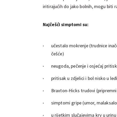
iritirajućih do jako bolnih, mogu biti 
Najčešći simptomi su:
učestalo mokrenje (trudnice inač
češće)
neugoda, pečenje i osjećaj pritis
pritisak u zdjelici i bol nisko u l
Braxton-Hicks trudovi (pripremni
simptomi gripe (umor, malaksalo
u rijetkim slučajevima krv u urinu