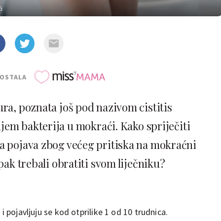
i
POSTALA
a, poznata još pod nazivom cistitis
em bakterija u mokraći. Kako spriječiti
esta pojava zbog većeg pritiska na mokraćni
pak trebali obratiti svom liječniku?
i pojavljuju se kod otprilike 1 od 10 trudnica.