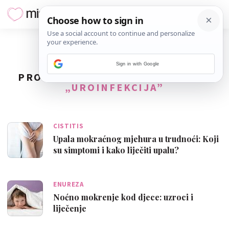
Sign in with Google
PRONAĐENO
8
REZULTATA ZA TAG
„UROINFEKCIJA”
CISTITIS
Upala mokraćnog mjehura u trudnoći: Koji
su simptomi i kako liječiti upalu?
ENUREZA
Noćno mokrenje kod djece: uzroci i
liječenje