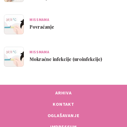
MISSMAMA
Povraćanje
MISSMAMA
Mokraćne infekcije (uroinfekcije)
ARHIVA
KONTAKT
OGLAŠAVANJE
IMPRESSUM