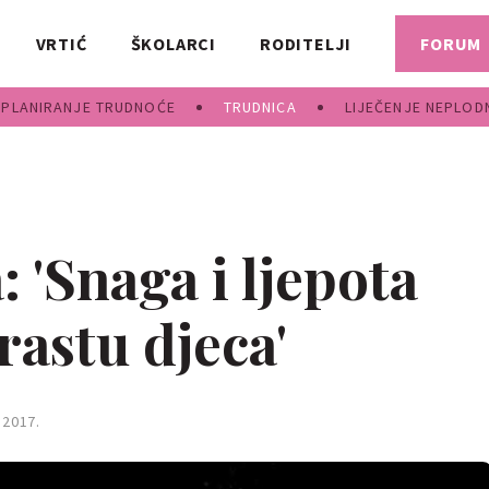
VRTIĆ
ŠKOLARCI
RODITELJI
FORUM
PLANIRANJE TRUDNOĆE
TRUDNICA
LIJEČENJE NEPLOD
: 'Snaga i ljepota
rastu djeca'
 2017.