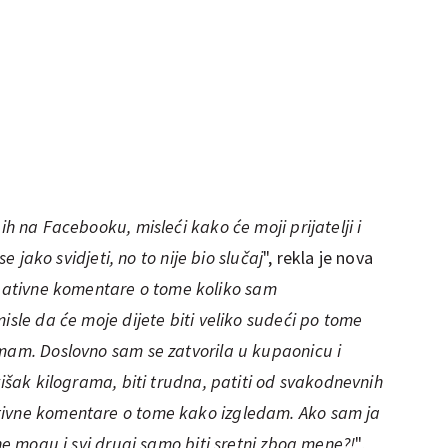
ih na Facebooku, misleći kako će moji prijatelji i
se jako svidjeti, no to nije bio slučaj
", rekla je nova
ativne komentare o tome koliko sam
isle da će moje dijete biti veliko sudeći po tome
imam. Doslovno sam se zatvorila u kupaonicu i
višak kilograma, biti trudna, patiti od svakodnevnih
tivne komentare o tome kako izgledam. Ako sam ja
 ne mogu i svi drugi samo biti sretni zbog mene?!
",