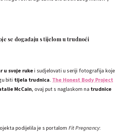
koje se događaju s tijelom u trudnoći
ar u svoje ruke
i sudjelovati u seriji fotografija koje
u biti
tijela trudnica
.
The Honest Body Project
atalie McCain
, ovaj put s naglaskom na
trudnice
jekta podijelila je s portalom
Fit Pregnancy
: