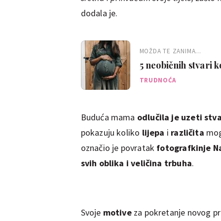
dodala je.
MOŽDA TE ZANIMA...
5 neobičnih stvari 
TRUDNOĆA
Buduća mama
odlučila je uzeti stv
pokazuju koliko
lijepa
i
različita
mog
označio je povratak
fotografkinje N
svih oblika i veličina trbuha
.
Svoje
motive
za pokretanje novog pro