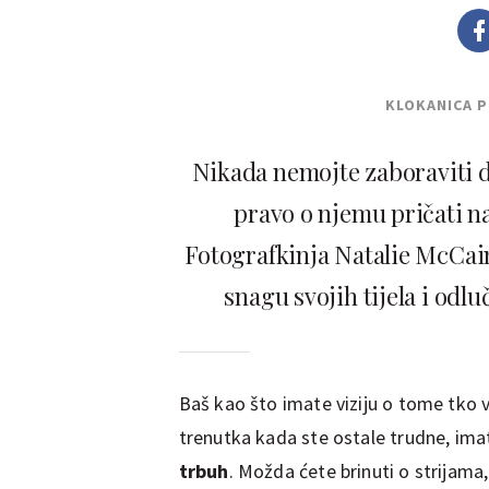
KLOKANICA 
Nikada nemojte zaboraviti da
pravo o njemu pričati na
Fotografkinja Natalie McCain 
snagu svojih tijela i odl
Baš kao što imate viziju o tome tko 
trenutka kada ste ostale trudne, im
trbuh
. Možda ćete brinuti o strijama, 