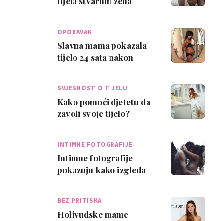
tijela stvarnih žena
nakon poroda
OPORAVAK
Slavna mama pokazala
tijelo 24 sata nakon
poroda
SVJESNOST O TIJELU
Kako pomoći djetetu da
zavoli svoje tijelo?
INTIMNE FOTOGRAFIJE
Intimne fotografije
pokazuju kako izgleda
žensko tijelo nakon
rođenja troje dje…
BEZ PRITISKA
Holivudske mame