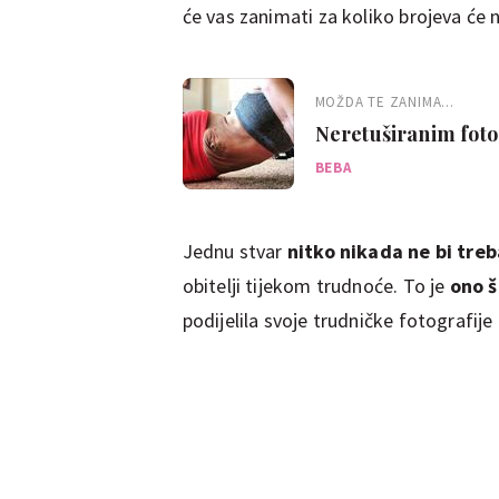
će vas zanimati za koliko brojeva će 
MOŽDA TE ZANIMA...
Neretuširanim foto
žensko tijelo
BEBA
Jednu stvar
nitko nikada ne bi treb
obitelji tijekom trudnoće. To je
ono š
podijelila svoje trudničke fotografi