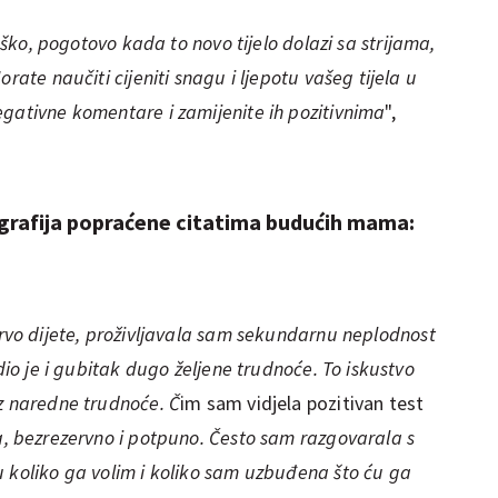
teško, pogotovo kada to novo tijelo dolazi sa strijama,
rate naučiti cijeniti snagu i ljepotu vašeg tijela u
egativne komentare i zamijenite ih pozitivnima
",
ografija popraćene citatima budućih mama:
prvo dijete, proživljavala sam sekundarnu neplodnost
edio je i gubitak dugo željene trudnoće. To iskustvo
uz naredne trudnoće. Č
im sam vidjela pozitivan test
a, bezrezervno i potpuno. Često sam razgovarala s
u koliko ga volim i koliko sam uzbuđena što ću ga