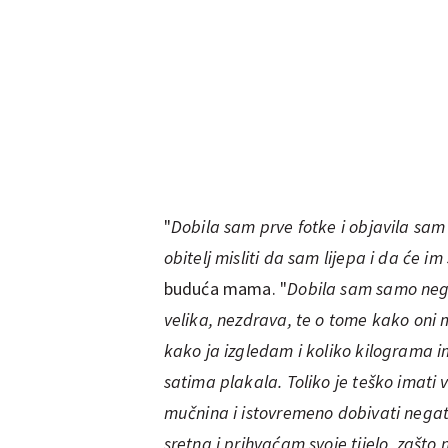
"
Dobila sam prve fotke i objavila sam 
obitelj misliti da sam lijepa i da će im 
buduća mama. "
Dobila sam samo neg
velika, nezdrava, te o tome kako oni m
kako ja izgledam i koliko kilograma 
satima plakala. Toliko je teško imati 
mučnina i istovremeno dobivati nega
sretna i prihvaćam svoje tijelo, zašto