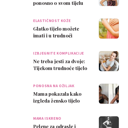
ponosno o svom tijelu
nakon poroda
ELASTIČNOST KOŽE
Glatko tijelo možete
imati i u trudnoći
IZBJEGNITE KOMPLIKACIJE
Ne treba jesti za dvoje:
Tijekom trudnoće tijelo
žene traži samo 250
kalorija v…
PONOSNA NA OŽILJAK
Mama pokazala kako
izgleda žensko tijelo
tjedan dana nakon
carskog reza
MAMA ISKRENO
Pelene za odrasle i