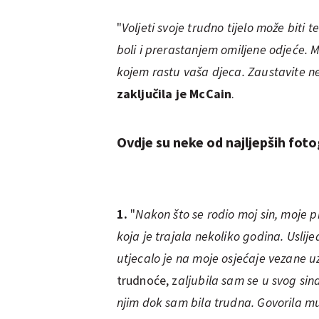
"
Voljeti svoje trudno tijelo može biti 
boli i prerastanjem omiljene odjeće. Mo
kojem rastu vaša djeca. Zaustavite n
zaključila je McCain
.
Ovdje su neke od najljepših fot
1.
"
Nakon što se rodio moj sin, moje 
koja je trajala nekoliko godina. Uslij
utjecalo je na moje osjećaje vezane 
trudnoće, z
aljubila sam se u svog sin
njim dok sam bila trudna. Govorila m