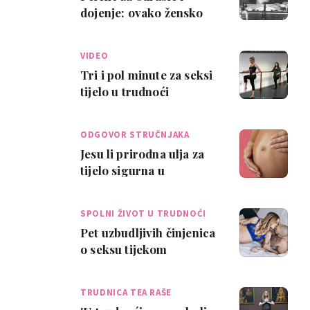
dojenje: ovako žensko
tijelo izgleda 24 sata
nakon poroda
VIDEO
Tri i pol minute za seksi
tijelo u trudnoći
ODGOVOR STRUČNJAKA
Jesu li prirodna ulja za
tijelo sigurna u
trudnoći?
SPOLNI ŽIVOT U TRUDNOĆI
Pet uzbudljivih činjenica
o seksu tijekom
trudnoće
TRUDNICA TEA RAŠE