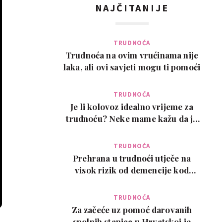
NAJČITANIJE
TRUDNOĆA
Trudnoća na ovim vrućinama nije
laka, ali ovi savjeti mogu ti pomoći
TRUDNOĆA
Je li kolovoz idealno vrijeme za
trudnoću? Neke mame kažu da je
pun pogodak
TRUDNOĆA
Prehrana u trudnoći utječe na
visok rizik od demencije kod
djeteta kasnije u ži…
TRUDNOĆA
Za začeće uz pomoć darovanih
spolnih stanica u Hrvatskoj je