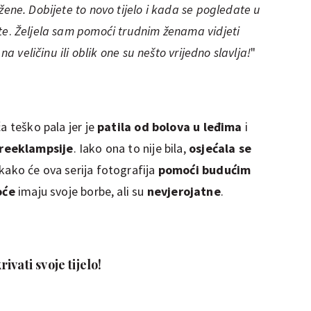
žene. Dobijete to novo tijelo i kada se pogledate u
te
.
Željela sam pomoći trudnim ženama vidjeti
na veličinu ili oblik one su nešto vrijedno slavlja!
"
a teško pala jer je
patila od bolova u leđima
i
reeklampsije
. Iako ona to nije bila,
osjećala se
 kako će ova serija fotografija
pomoći budućim
oće
imaju svoje borbe, ali su
nevjerojatne
.
vati svoje tijelo!