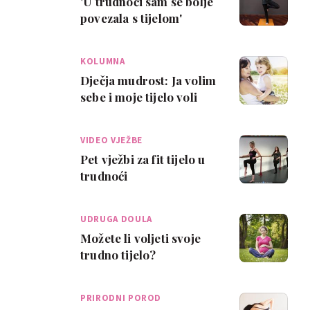
'U trudnoći sam se bolje
povezala s tijelom'
KOLUMNA
Dječja mudrost: Ja volim
sebe i moje tijelo voli
mene
VIDEO VJEŽBE
Pet vježbi za fit tijelo u
trudnoći
UDRUGA DOULA
Možete li voljeti svoje
trudno tijelo?
PRIRODNI POROD