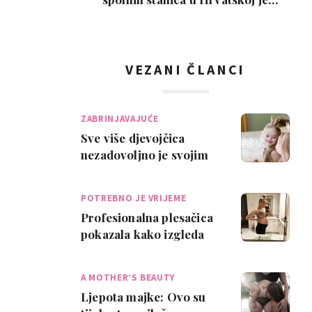
interes slab, a nem…
VEZANI ČLANCI
ZABRINJAVAJUĆE
Sve više djevojčica
nezadovoljno je svojim
tijelom
POTREBNO JE VRIJEME
Profesionalna plesačica
pokazala kako izgleda
tijelo nakon porođaja
A MOTHER’S BEAUTY
Ljepota majke: Ovo su