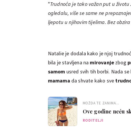
"
Trudnoća je tako važan put u životu 
ogledalu, više se same ne prepoznaje
ljepotu u njihovim tijelima. Bez obzira 
Natalie je dodala kako je njoj trudnoć
bila je stavljena na
mirovanje
zbog
p
samom
usred svih tih borbi. Nada se
mamama
da shvate kako sve
trudn
MOŽDA TE ZANIMA...
Ove godine neću skri
RODITELJI