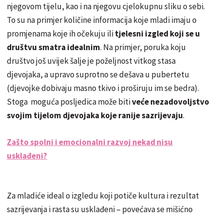
njegovom tijelu, kao i na njegovu cjelokupnu sliku o sebi.
To su na primjer količine informacija koje mladi imaju o
promjenama koje ih očekuju ili
tjelesni izgled koji se u
društvu smatra idealnim
. Na primjer, poruka koju
društvo još uvijek šalje je poželjnost vitkog stasa
djevojaka, a upravo suprotno se dešava u pubertetu
(djevojke dobivaju masno tkivo i proširuju im se bedra).
Stoga moguća posljedica može biti
veće nezadovoljstvo
svojim tijelom
djevojaka
koje ranije sazrijevaju
.
Zašto spolni i emocionalni razvoj nekad nisu
usklađeni?
Za mladiće ideal o izgledu koji potiče kultura i rezultat
sazrijevanja i rasta su usklađeni – povećava se mišićno