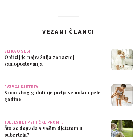
VEZANI ČLANCI
SLIKA O SEBI
Obitelj je najvažnija za razvoj
samopoštovanja
RAZVOJ DJETETA
Sram zbog golotinje javlja se nakon pete
godine
TJELESNE I PSIHIČKE PROM…
Što se događa s vašim djetetom u
pubertetu?