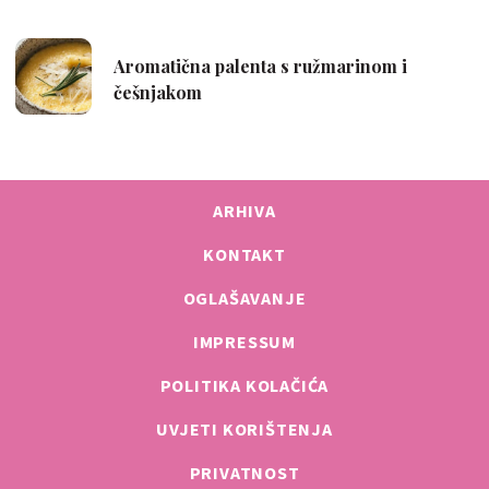
ARHIVA
KONTAKT
OGLAŠAVANJE
IMPRESSUM
POLITIKA KOLAČIĆA
UVJETI KORIŠTENJA
PRIVATNOST