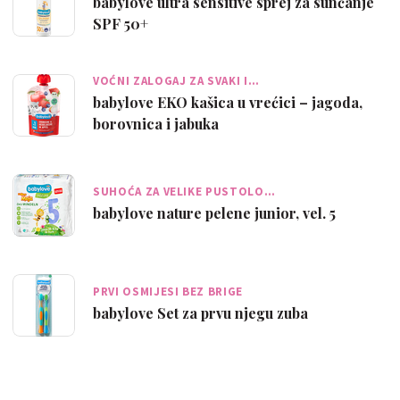
babylove ultra sensitive sprej za sunčanje
SPF 50+
VOĆNI ZALOGAJ ZA SVAKI I…
babylove EKO kašica u vrećici – jagoda,
borovnica i jabuka
SUHOĆA ZA VELIKE PUSTOLO…
babylove nature pelene junior, vel. 5
PRVI OSMIJESI BEZ BRIGE
babylove Set za prvu njegu zuba