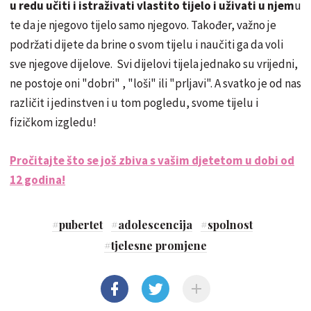
u redu učiti i istraživati vlastito tijelo i uživati u njem
u
te da je njegovo tijelo samo njegovo. Također, važno je
podržati dijete da brine o svom tijelu i naučiti ga da voli
sve njegove dijelove. Svi dijelovi tijela jednako su vrijedni,
ne postoje oni "dobri" , "loši" ili "prljavi". A svatko je od nas
različit i jedinstven i u tom pogledu, svome tijelu i
fizičkom izgledu!
Pročitajte što se još zbiva s vašim djetetom u dobi od
12 godina!
#
pubertet
#
adolescencija
#
spolnost
#
tjelesne promjene