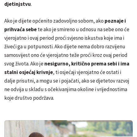
djetinjstvu
.
Ako je dijete općenito zadovoljno sobom, ako
poznaje i
prihvaća sebe
te ako je smireno u odnosu na sebe ono će
vjerojatno i ovaj period proći svjesno iskustva koje ima i
živeći ga u potpunosti. Ako dijete nema dobro razvijenu
samosvijest ono će vjerojatno teže proći kroz ovaj period
svog života. Ako je
nesigurno, kritično prema sebi i ima
stalni osjećaj krivnje
, ti osjećaji vjerojatno će ostati i
dalje prisutni, a mogu se i pojačati, ako se djetetov razvoj
ne odvija u skladu s očekivanjima okoline i vrijednostima
koje društvo podržava.