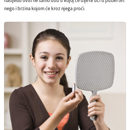
nasljeđu ovisi ne samo dob u kojoj će dijete ući u pubertet
nego i brzina kojom će kroz njega proći.