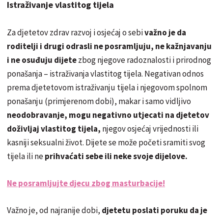
Istraživanje vlastitog tijela
Za djetetov zdrav razvoj i osjećaj o sebi
važno je da
roditelji i drugi odrasli ne posramljuju, ne kažnjavanju
i ne osuđuju dijete
zbog njegove radoznalosti i prirodnog
ponašanja – istraživanja vlastitog tijela. Negativan odnos
prema djetetovom istraživanju tijela i njegovom spolnom
ponašanju (primjerenom dobi), makar i samo vidljivo
neodobravanje, mogu negativno utjecati na djetetov
doživljaj vlastitog tijela,
njegov osjećaj vrijednosti ili
kasniji seksualni život. Dijete se može početi sramiti svog
tijela ili ne
prihvaćati sebe ili neke svoje dijelove.
Ne posramljujte djecu zbog masturbacije!
Važno je, od najranije dobi,
djetetu poslati poruku da je