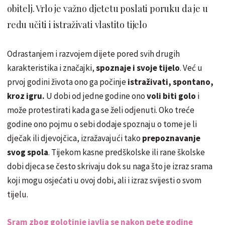
obitelj. Vrlo je važno djetetu poslati poruku da je u
redu učiti i istraživati vlastito tijelo
Odrastanjem i razvojem dijete pored svih drugih
karakteristika i značajki,
spoznaje i svoje tijelo
. Već u
prvoj godini života ono ga počinje
istraživati, spontano,
kroz igru.
U dobi od jedne godine ono
voli biti golo
i
može protestirati kada ga se želi odjenuti. Oko treće
godine ono pojmu o sebi dodaje spoznaju o tome je li
dječak ili djevojčica, izražavajući tako
prepoznavanje
svog spola
. Tijekom kasne predškolske ili rane školske
dobi djeca se često skrivaju dok su naga što je izraz srama
koji mogu osjećati u ovoj dobi, ali i izraz svijesti o svom
tijelu.
Sram zbog golotinje javlja se nakon pete godine