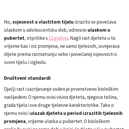
No,
svjesnost o vlastitom tijelu
izrazito se povećava
ulaskom u adolescentsku dob, odnosno
ulaskom u
pubertet
, otprilike s
12 godina
. Nagli rast djeteta u to
vrijeme kao i niz promjena, ne samo tjelesnih, usmjerava
dijete prema razmatranju sebe i povećanoj svjesnosti o
svom tijelu i izgledu.
Društveni standardi
Dječji rast i sazrijevanje vođen je prvenstveno biološkim
naslijeđem. O njemu ovisi visina djeteta, njegova težina,
građa tijela i sve druge tjelesne karakteristike. Tako o
njemu ovisi i
ulazak djeteta u period izrazitih tjelesnih
promjena
, vrijeme ulaska u pubertet. O biološkom