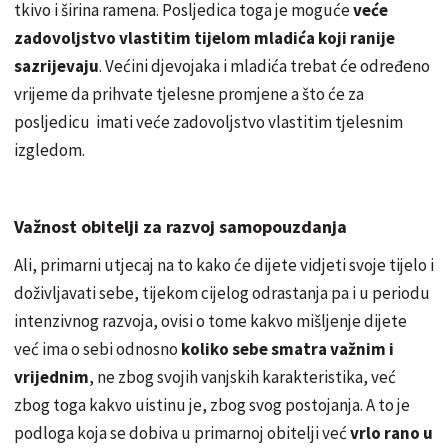
tkivo i širina ramena. Posljedica toga je moguće
veće
zadovoljstvo vlastitim tijelom mladića koji ranije
sazrijevaju
. Većini djevojaka i mladića trebat će određeno
vrijeme da prihvate tjelesne promjene a što će za
posljedicu imati veće zadovoljstvo vlastitim tjelesnim
izgledom.
Važnost obitelji za razvoj samopouzdanja
Ali, primarni utjecaj na to kako će dijete vidjeti svoje tijelo i
doživljavati sebe, tijekom cijelog odrastanja pa i u periodu
intenzivnog razvoja, ovisi o tome kakvo mišljenje dijete
već ima o sebi odnosno
koliko sebe smatra važnim i
vrijednim
, ne zbog svojih vanjskih karakteristika, već
zbog toga kakvo uistinu je, zbog svog postojanja. A to je
podloga koja se dobiva u primarnoj obitelji već
vrlo rano u