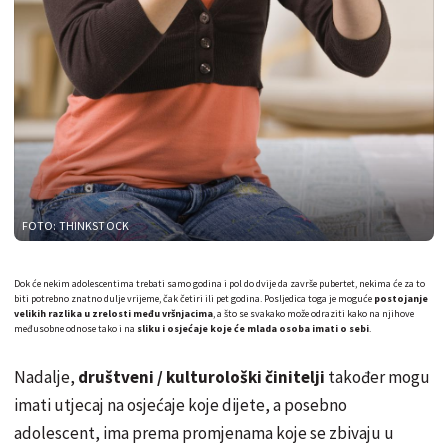
FOTO: THINKSTOCK
Dok će nekim adolescentima trebati samo godina i pol do dvije da završe pubertet, nekima će za to
biti potrebno znatno dulje vrijeme, čak četiri ili pet godina. Posljedica toga je moguće
postojanje
velikih razlika u zrelosti među vršnjacima
, a što se svakako može odraziti kako na njihove
međusobne odnose tako i na
sliku i osjećaje koje će mlada osoba imati o sebi
.
Nadalje,
društveni / kulturološki činitelji
također mogu
imati utjecaj na osjećaje koje dijete, a posebno
adolescent, ima prema promjenama koje se zbivaju u