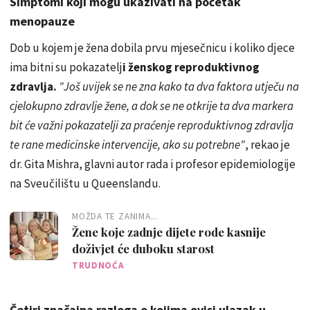
Simptomi koji mogu ukazivati na početak
menopauze
Dob u kojem je žena dobila prvu mjesečnicu i koliko djece
ima bitni su pokazatelj
i ženskog reproduktivnog
zdravlja.
"Još uvijek se ne zna kako ta dva faktora utječu na
cjelokupno zdravlje žene, a dok se ne otkrije ta dva markera
bit će važni pokazatelji za praćenje reproduktivnog zdravlja
te rane medicinske intervencije, ako su potrebne"
, rekao je
dr. Gita Mishra, glavni autor rada i profesor epidemiologije
na Sveučilištu u Queenslandu.
MOŽDA TE ZANIMA...
Žene koje zadnje dijete rode kasnije
doživjet će duboku starost
TRUDNOĆA
Četiri značajna razloga o kojima ovisi ulazak u