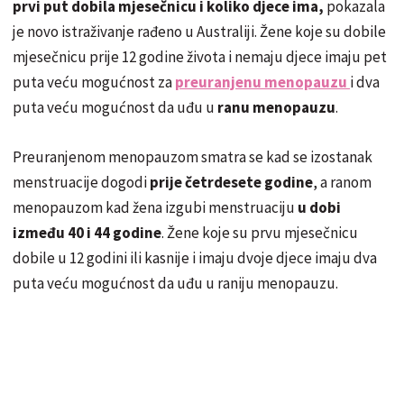
prvi put dobila mjesečnicu i koliko djece ima,
pokazala
je novo istraživanje rađeno u Australiji. Žene koje su dobile
mjesečnicu prije 12 godine života i nemaju djece imaju pet
puta veću mogućnost za
preuranjenu menopauzu
i dva
puta veću mogućnost da uđu u
ranu menopauzu
.
Preuranjenom menopauzom smatra se kad se izostanak
menstruacije dogodi
prije četrdesete godine
, a ranom
menopauzom kad žena izgubi menstruaciju
u dobi
između 40 i 44 godine
. Žene koje su prvu mjesečnicu
dobile u 12 godini ili kasnije i imaju dvoje djece imaju dva
puta veću mogućnost da uđu u raniju menopauzu.