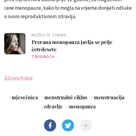
rane menopauze, kako bi mogla na vrijeme donijeti odluke
o svom reproduktivnom zdravlju.
MOŽDA TE ZANIMA...
Prerana menopauza javlja se prije
četrdesete
TRUDNOĆA
Zdrava Krava
#
mjesečnica
#
menstrualni ciklus
#
menstruacija
#
zdravlje
#
menopauza