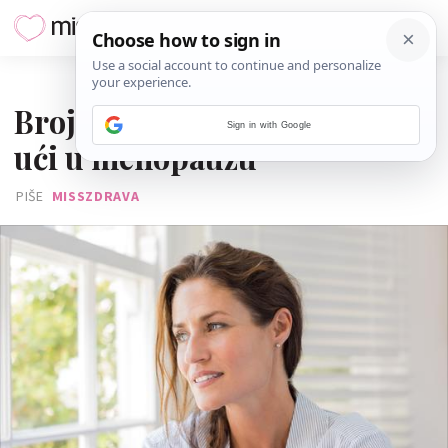
11. LISTOPADA 2018.
Broj djece određuje kada ćete
Sign in with Google
ući u menopauzu
PIŠE
MISSZDRAVA