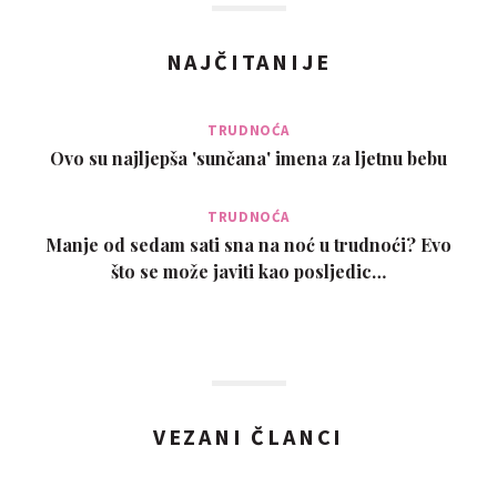
sam gledala da budem u skladu s mužem te da se
nekažnjavamo izostavljanja naših intimnih sjedinjenja. Držim
NAJČITANIJE
da zdravi i redoviti sexualni odnos meďu supružnicima održava
sve u dobroj formi jednako tako hormone i harmoniju
bračnog života. Djeci je bilo važno vidjeti nas zaljubljene.
TRUDNOĆA
Nisam pušać i alkohol ne konzumiram /osim prigodno/
Ovo su najljepša 'sunčana' imena za ljetnu bebu
Jedem zdravo trudim se puno kretati i ne gomilati kile.
Treniram fitnes. Radovati se svemu i radovati svakoga.
TRUDNOĆA
Vjerujem da zdravo djetinjstvo pored zdravih roditelja koji se
Manje od sedam sati sna na noć u trudnoći? Evo
vole i daju dobar primjer sve moze se održati u ravnoteži.
što se može javiti kao posljedic…
Preporučam zdravi brak s prirodnom regulacijom
poroda,želju za mnogobrojnom obitelji,puno zagrljaja i
manje brige oko nečega što mije bitno već samo prestiž i
pošast ovoga vremena. Moja djeca koja su sada roditelji i
uredno visokoobrazovani tvrde da sam im dala dobar primjer i
da je moja ljubav i želja da oni dođu na svijet moja zasluga za
VEZANI ČLANCI
produljenu reproduktivnost i zdravlje.