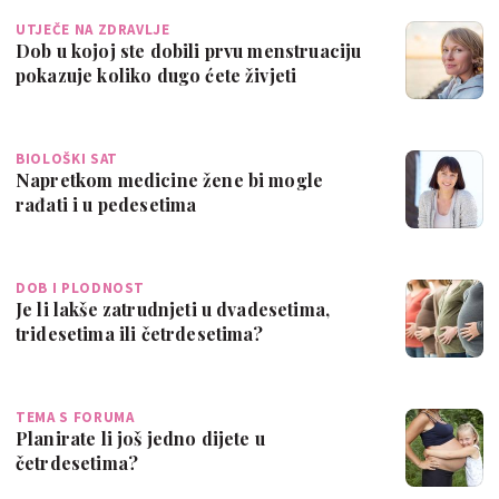
UTJEČE NA ZDRAVLJE
Dob u kojoj ste dobili prvu menstruaciju
pokazuje koliko dugo ćete živjeti
BIOLOŠKI SAT
Napretkom medicine žene bi mogle
rađati i u pedesetima
DOB I PLODNOST
Je li lakše zatrudnjeti u dvadesetima,
tridesetima ili četrdesetima?
TEMA S FORUMA
Planirate li još jedno dijete u
četrdesetima?