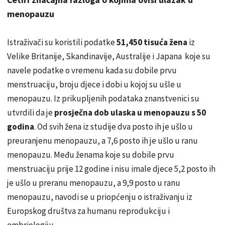
menopauzu
Istraživači su koristili podatke
51,450 tisuća žena
iz
Velike Britanije, Skandinavije, Australije i Japana koje su
navele podatke o vremenu kada su dobile prvu
menstruaciju, broju djece i dobi u kojoj su ušle u
menopauzu. Iz prikupljenih podataka znanstvenici su
utvrdili da je
prosječna dob ulaska u menopauzu s 50
godina
. Od svih žena iz studije dva posto ih je ušlo u
preuranjenu menopauzu, a 7,6 posto ih je ušlo u ranu
menopauzu. Među ženama koje su dobile prvu
menstruaciju prije 12 godine i nisu imale djece 5,2 posto ih
je ušlo u preranu menopauzu, a 9,9 posto u ranu
menopauzu, navodi se u priopćenju o istraživanju iz
Europskog društva za humanu reprodukciju i
embriologiju.