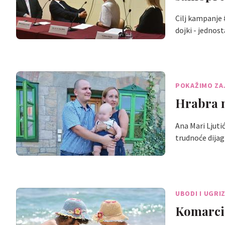
Cilj kampanje 
dojki - jednos
POKAŽIMO ZA
Hrabra m
Ana Mari Ljuti
trudnoće dijag
UBODI I UGRIZ
Komarci, 