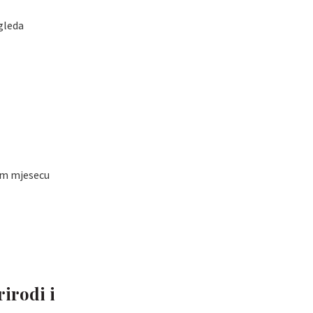
gleda
mom mjesecu
rirodi i