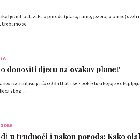
ike ljetnih odlazaka u prirodu (plaža, šume, jezera, planine) sveli
, trebamo se …
IZA
mo donositi djecu na ovakav planet'
osi zanimljivu priču o #BirthStrike - pokretu u kojoj se okupljaju 
 djecu zbog…
EGOBE
i u trudnoći i nakon poroda: Kako ola