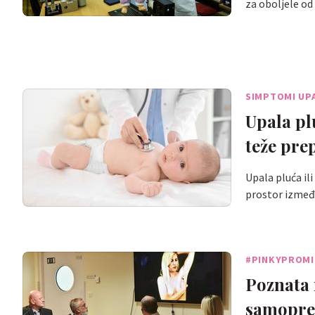
za oboljele o
SIMPTOMI UPA
Upala pl
teže pre
Upala pluća il
prostor izmeđ
#PINKYPROMI
Poznata 
samopreg