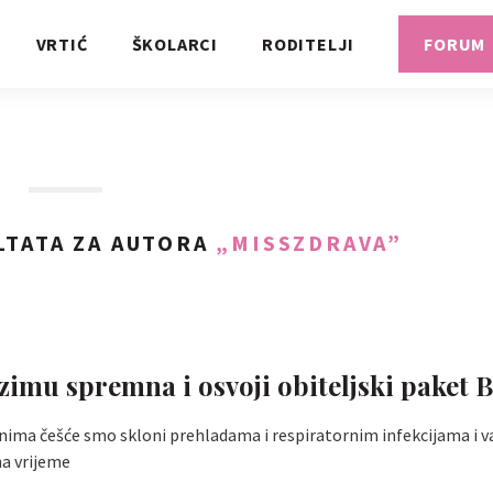
VRTIĆ
ŠKOLARCI
RODITELJI
FORUM
TATA ZA AUTORA
„MISSZDRAVA”
zimu spremna i osvoji obiteljski paket B
nima češće smo skloni prehladama i respiratornim infekcijama i v
na vrijeme