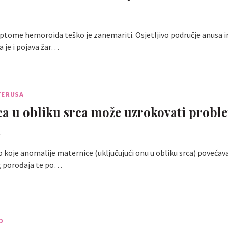
ptome hemoroida teško je zanemariti. Osjetljivo područje anusa 
a je i pojava žar…
TERUSA
a u obliku srca može uzrokovati probl
i
o koje anomalije maternice (uključujući onu u obliku srca) povećava
g porođaja te po…
O