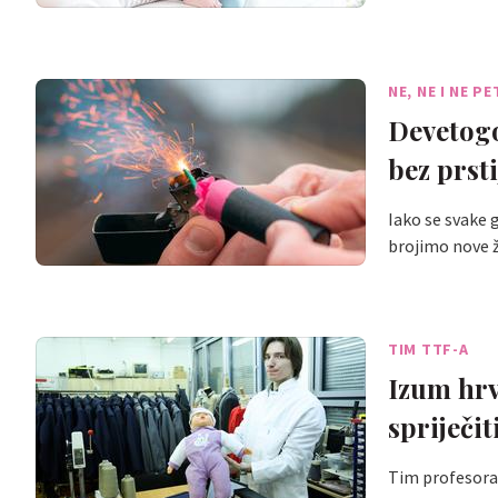
NE, NE I NE P
Devetogo
bez prsti
Iako se svake 
brojimo nove ž
TIM TTF-A
Izum hrv
spriječi
Tim profesora 