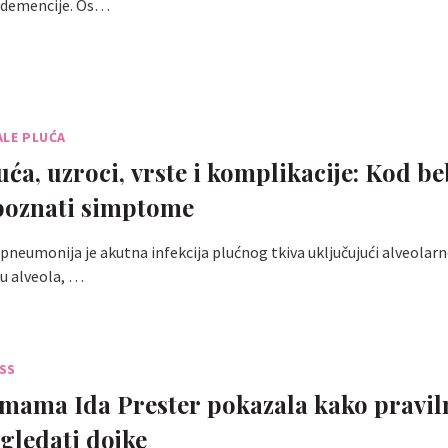
d demencije. Os…
LE PLUĆA
uća, uzroci, vrste i komplikacije: Kod be
poznati simptome
i pneumonija je akutna infekcija plućnog tkiva uključujući alveolarn
u alveola, …
SS
mama Ida Prester pokazala kako pravil
ledati dojke