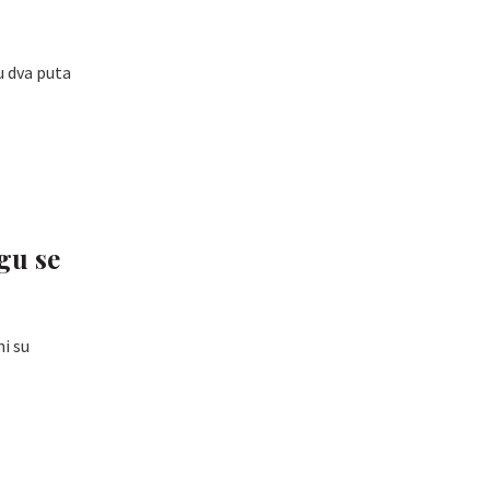
u dva puta
gu se
ni su