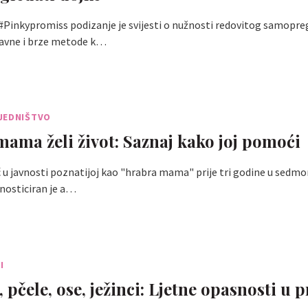
#Pinkypromiss podizanje je svijesti o nužnosti redovitog samopre
tavne i brze metode k…
JEDNIŠTVO
ama želi život: Saznaj kako joj pomoći
ć u javnosti poznatijoj kao "hrabra mama" prije tri godine u sed
nosticiran je a…
I
pčele, ose, ježinci: Ljetne opasnosti u p