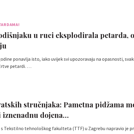
ETARDAMA!
dišnjaku u ruci eksplodirala petarda, 
ju
godine ponavlja isto, iako uvijek svi upozoravaju na opasnosti, sva
rtve petardi. …
atskih stručnjaka: Pametna pidžama m
ti iznenadnu dojena…
s Tekstilno tehnološkog fakulteta (TTF) u Zagrebu napravio je p