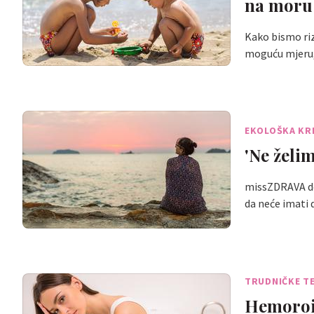
na moru
Kako bismo riz
moguću mjeru
EKOLOŠKA KR
'Ne želi
missZDRAVA don
da neće imati
TRUDNIČKE T
Hemoroid