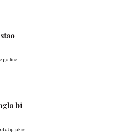
ostao
ke godine
ogla bi
rototip jakne