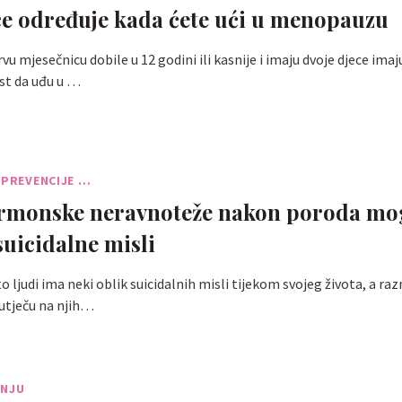
ce određuje kada ćete ući u menopauzu
vu mjesečnicu dobile u 12 godini ili kasnije i imaju dvoje djece imaj
t da uđu u …
 PREVENCIJE …
rmonske neravnoteže nakon poroda mo
suicidalne misli
o ljudi ima neki oblik suicidalnih misli tijekom svojeg života, a raz
 utječu na njih…
ŽNJU