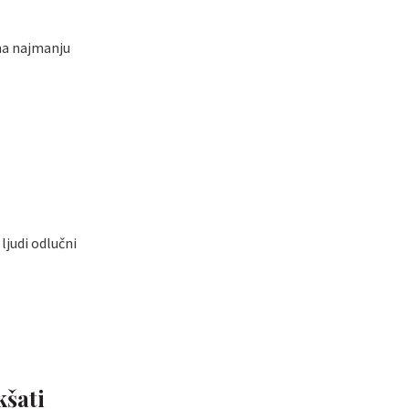
 na najmanju
ljudi odlučni
kšati