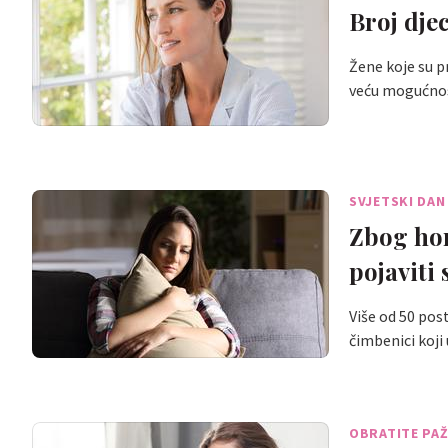
Broj dje
Žene koje su pr
veću mogućnos
SVJETSKI DAN
Zbog ho
pojaviti 
Više od 50 post
čimbenici koji
OBRATITE PA