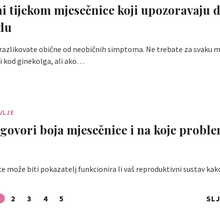
 tijekom mjesečnice koji upozoravaju d
edu
 razlikovate obične od neobičnih simptoma. Ne trebate za svaku 
i kod ginekolga, ali ako…
VLJE
govori boja mjesečnice i na koje probl
?
e može biti pokazatelj funkcionira li vaš reproduktivni sustav kak
2
3
4
5
SL