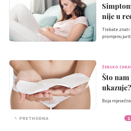
Simptomi
nije u r
Trebate znati
promjenu jurit
ŽENSKO ZDRA
Što nam 
ukazuje
Boja mjesečnic
PRETHODNA
1