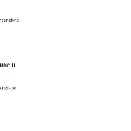
intenzivno
eme u
 rizik od