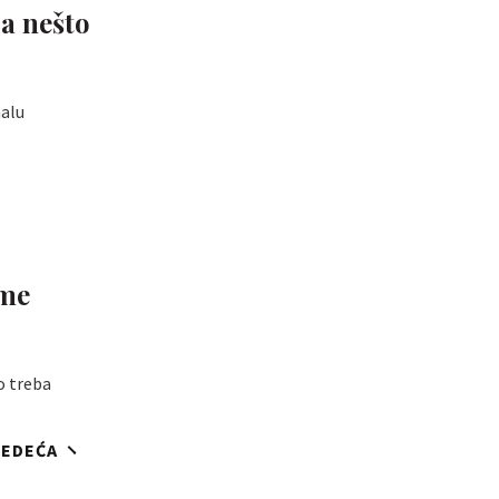
a nešto
malu
eme
o treba
JEDEĆA