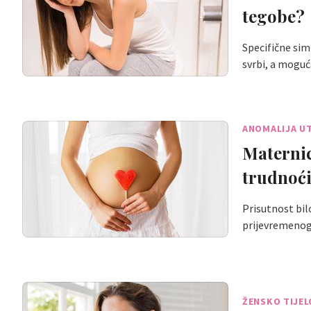
tegobe?
Specifične sim
svrbi, a moguć
ANOMALIJA U
Maternic
trudnoć
Prisutnost bil
prijevremeno
ŽENSKO TIJEL