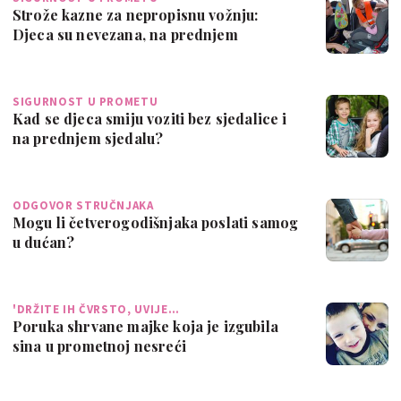
Strože kazne za nepropisnu vožnju:
Djeca su nevezana, na prednjem
sjedalu...
SIGURNOST U PROMETU
Kad se djeca smiju voziti bez sjedalice i
na prednjem sjedalu?
ODGOVOR STRUČNJAKA
Mogu li četverogodišnjaka poslati samog
u dućan?
'DRŽITE IH ČVRSTO, UVIJE…
Poruka shrvane majke koja je izgubila
sina u prometnoj nesreći