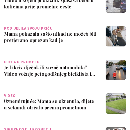
Video u kojem prolaznik spašava bebu u
kolicima prije prometne ceste
zaustavlja…
PODIJELILA SVOJU PRIČU
Mama pokazala zašto nikad ne možeš biti
pretjerano oprezan kad je
autosjedalica…
DJECA U PROMETU
Je li kriv dječak ili vozač automobila?
Video vožnje petogodišnjeg biciklista i…
VIDEO
Uznemirujuće: Mama se okrenula, dijete
u sekundi otrčalo prema prometnom
raskri…
SIGURNOST U PROMETU