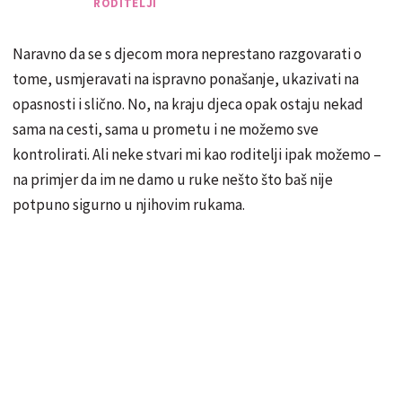
poželjeti'
RODITELJI
Naravno da se s djecom mora neprestano razgovarati o
tome, usmjeravati na ispravno ponašanje, ukazivati na
opasnosti i slično. No, na kraju djeca opak ostaju nekad
sama na cesti, sama u prometu i ne možemo sve
kontrolirati. Ali neke stvari mi kao roditelji ipak možemo –
na primjer da im ne damo u ruke nešto što baš nije
potpuno sigurno u njihovim rukama.