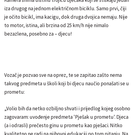
iza drugog na jednom električnom biciklu. Samo prvi, čiji
je očito bicikl, ima kacigu, dok druga dvojica nemaju. Nije
to motor, istina, ali brzina od 25 km/h nije nimalo
bezazlena, posebno za – djecu!
Vozač je pozvao sve na oprez, te se zapitao zašto nema
takvog predmeta u školi koji bi djecu naučio ponašati se u
prometu:
„Volio bih da netko ozbiljno shvati i prijedlog kojeg osobno
zagovaram: uvođenje predmeta 'Pješak u prometu'. Djeca
(a i odrasli) prečesto ginu u prometu kao pješaci. Nitko
kvalitetno ne radi na njihovoj edukaciji po tom pitanju. Na