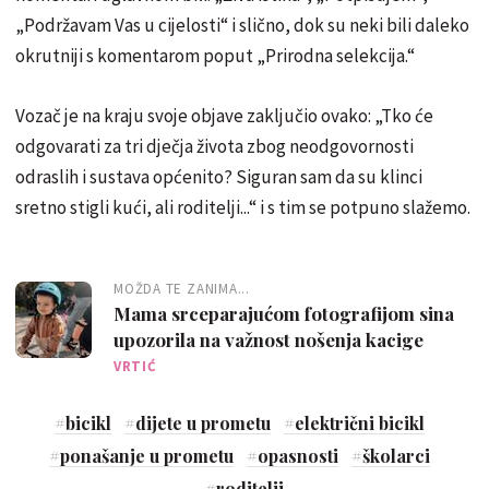
„Podržavam Vas u cijelosti“ i slično, dok su neki bili daleko
okrutniji s komentarom poput „Prirodna selekcija.“
Vozač je na kraju svoje objave zaključio ovako: „Tko će
odgovarati za tri dječja života zbog neodgovornosti
odraslih i sustava općenito? Siguran sam da su klinci
sretno stigli kući, ali roditelji...“ i s tim se potpuno slažemo.
MOŽDA TE ZANIMA...
Mama srceparajućom fotografijom sina
upozorila na važnost nošenja kacige
VRTIĆ
#
bicikl
#
dijete u prometu
#
električni bicikl
#
ponašanje u prometu
#
opasnosti
#
školarci
#
roditelji