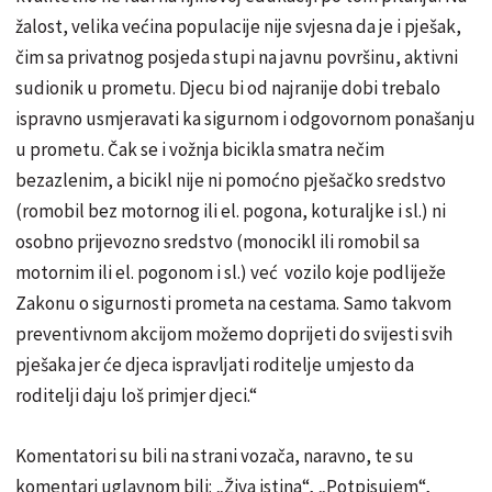
žalost, velika većina populacije nije svjesna da je i pješak,
čim sa privatnog posjeda stupi na javnu površinu, aktivni
sudionik u prometu. Djecu bi od najranije dobi trebalo
ispravno usmjeravati ka sigurnom i odgovornom ponašanju
u prometu. Čak se i vožnja bicikla smatra nečim
bezazlenim, a bicikl nije ni pomoćno pješačko sredstvo
(romobil bez motornog ili el. pogona, koturaljke i sl.) ni
osobno prijevozno sredstvo (monocikl ili romobil sa
motornim ili el. pogonom i sl.) već vozilo koje podliježe
Zakonu o sigurnosti prometa na cestama. Samo takvom
preventivnom akcijom možemo doprijeti do svijesti svih
pješaka jer će djeca ispravljati roditelje umjesto da
roditelji daju loš primjer djeci.“
Komentatori su bili na strani vozača, naravno, te su
komentari uglavnom bili: „Živa istina“, „Potpisujem“,