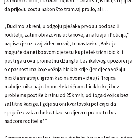
jednom biciklu, i to električnom. Čekali su, istina, strpljivo
da prijeđu cestu nakon što tramvaj prođe, ali…
„Budimo iskreni, u odgoju pješaka prvo su podbacili
roditelji, zatim obrazovne ustanove, a na kraju i Policija,“
napisao je uz ovaj video vozač, te nastavio: „Kako je
moguće da netko svom djetetu kupi električni bicikl i
pusti ga u ovu prometnu džunglu bez ikakvog upozorenja
o opasnostima koje vožnja bicikla krije (jer djeca vožnju
bicikla smatraju igrom kao na ovom videu)? Trojica
maloljetnika na jednom električnom biciklu koji bez
problema postiže brzinu od 25km/h, od toga dvojica bez
zaštitne kacige. I gdje su oni kvartovski policajci da
spriječe ovakvu ludost kad su djeca u prometu bez
nadzora roditelja?“
Kamera snima uistinu trojicu dječaka koji se stiskaju jedan