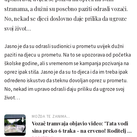
stranama, a dužni su posebno paziti odrasli vozači.
No, nekad se djeci doslovno daje prilika da ugroze
svoj život…
Jasno je da su odrasli sudionici u prometu uvijek dužni
paziti na djecu u prometu. Na to se upozorava od početka
školske godine, ali s vremenom se kampanja pozivanja na
oprez ipak stiša. Jasno je da su to djeca i da im treba ipak
određeno iskustvo da steknu dovoljan oprez u prometu.
No, nekad im upravo odrasli daju priliku da ugroze svoj
život…
MOŽDA TE ZANIMA...
Vozač tramvaja objavio video: 'Tata vodi
sina preko 6 traka - na crveno! Roditelj za