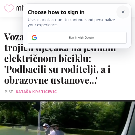
26. LIPNJA 2024.
Vozač tramvaja snimio
Sign in with Google
trojicu dječaka na jednom
električnom biciklu:
'Podbacili su roditelji, a i
obrazovne ustanove...'
PIŠE
NATAŠA KRSTIČEVIĆ