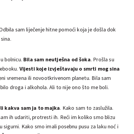
Odbila sam liječenje hitne pomoći koja je došla dok
 sina.
u bolnicu.
Bila sam neutješna od šoka
. Prošla su
cebooku.
Vijesti koje izvještavaju o smrti mog sina
eni vremena ili novootkrivenom planetu. Bila sam
 bilo droga i alkohola. Ali to nije ono što me boli.
ali kakva sam ja to majka
. Kako sam to zaslužila.
am ih udariti, protresti ih. Reći im koliko smo blizu
du sigurni. Kako smo imali posebnu pusu za laku noć i