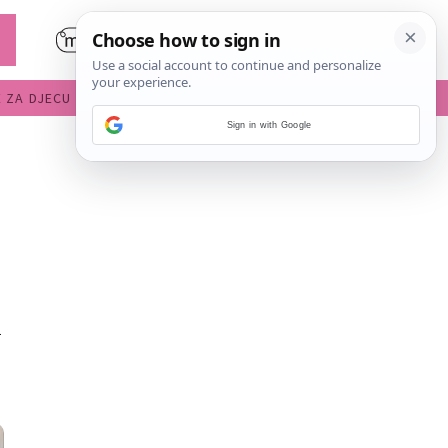
E ZA DJECU
DIJETE U VRTIĆU
Sign in with Google
i