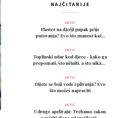
NAJČITANIJE
VRTIĆ
Flaster na dječji pupak prije
putovanja? Evo što znanost kaže
na ovaj viralni t…
VRTIĆ
Toplinski udar kod djece - kako ga
prepoznati, što učiniti, a što nikako
ne
VRTIĆ
Dijete se boji vode i plivanja? Evo
što možeš napraviti
VRTIĆ
Udruge apeliraju: Trebamo zakon
o zaštiti djece od pretilosti -