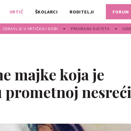
VRTIĆ
ŠKOLARCI
RODITELJI
FORUM
ZDRAVLJE U VRTIĆKOJ DOBI
PREHRANA DJETETA
IGR
e majke koja je
u prometnoj nesreć