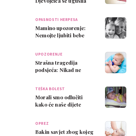
Djevojčica se ugušila
jedući kokice
OPASNOSTI HERPESA
Mamino upozorenje:
Nemojte ljubiti bebe
UPOZORENJE
Strašna tragedija
podsjeća: Nikad ne
ostavljajte djecu samu u
kadi!
TEŠKA BOLEST
Morali smo odlučiti
kako će naše dijete
umrijeti
OPREZ
Bakin savjet zbog kojeg