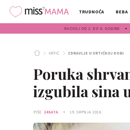
TRUDNOĆA
BEBA
RAZVOJ OD 2. DO 6. GODINE
VRTIĆ
ZDRAVLJE U VRTIĆKOJ DOBI
Poruka shrvan
izgubila sina 
PIŠE
24SATA
19. SRPNJA 2016.