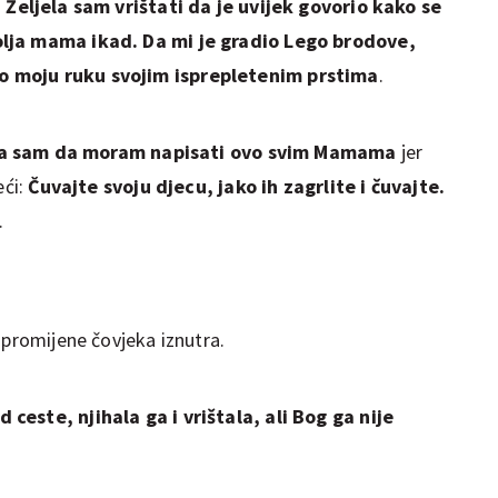
.
Željela sam vrištati da je uvijek govorio kako se
olja mama ikad. Da mi je gradio Lego brodove,
o moju ruku svojim isprepletenim prstima
.
la sam da moram napisati ovo svim Mamama
jer
eći:
Čuvajte svoju djecu, jako ih zagrlite i čuvajte.
.
 promijene čovjeka iznutra.
ceste, njihala ga i vrištala, ali Bog ga nije