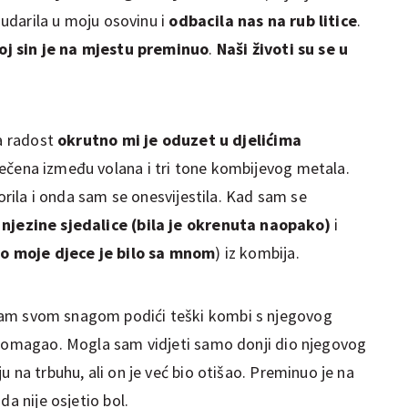
e udarila u moju osovinu i
odbacila nas na rub litice
.
oj sin je na mjestu preminuo
.
Naši životi su se u
ja radost
okrutno mi je oduzet u djelićima
ječena između volana i tri tone kombijevog metala.
borila i onda sam se onesvijestila. Kad sam se
njezine sjedalice (bila je okrenuta naopako)
i
o moje djece je bilo sa mnom
) iz kombija.
am svom snagom podići teški kombi s njegovog
 pomagao. Mogla sam vidjeti samo donji dio njegovog
 na trbuhu, ali on je već bio otišao. Preminuo je na
da nije osjetio bol.