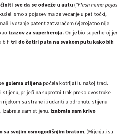
činiti sve da se odveže u autu
(
"Flash nema pojas
okušali smo s pojasevima za vezanje u pet točki,
ali i vezanje patent zatvaračem (vjerojatno nije
 kao
izazov za superheroja.
On je bio superheroj jer
a bih
tri do četiri puta na svakom putu kako bih
 se
golema stijena
počela kotrljati u našoj traci.
ći stijenu, prijeći na suprotni trak preko dvostruke
rijekom sa strane ili udariti u odronutu stijenu.
. Izabrala sam stijenu.
Izabrala sam krivo
.
no sa svojim osmogodišnjim bratom
. (Mijenjali su