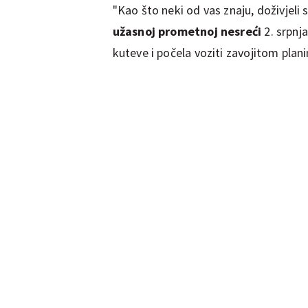
"Kao što neki od vas znaju, doživjeli
užasnoj prometnoj nesreći
2. srpnj
kuteve i počela voziti zavojitom pla