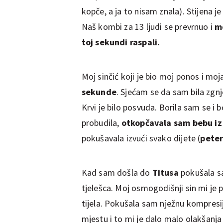
kopče, a ja to nisam znala). Stijena j
Naš kombi za 13 ljudi se prevrnuo i
m
toj sekundi raspali.
Moj sinčić koji je bio moj ponos i mo
sekunde
. Sjećam se da sam bila zgn
Krvi je bilo posvuda. Borila sam se i 
probudila,
otkopčavala sam bebu iz 
pokušavala izvući svako dijete (
peter
Kad sam došla do
Titusa
pokušala s
tjelešca. Moj osmogodišnji sin mi je
tijela. Pokušala sam nježnu kompresiju
mjestu i to mi je dalo malo olakšanja 