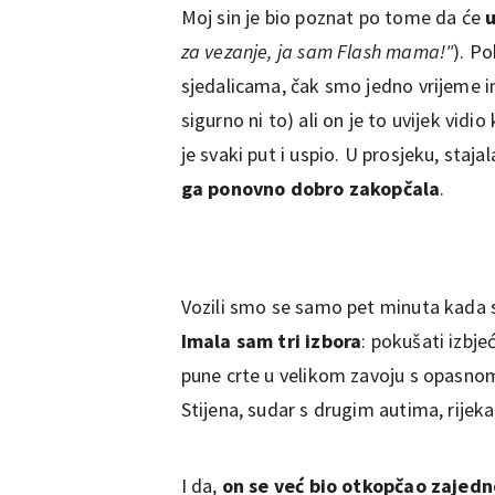
Moj sin je bio poznat po tome da će
u
za vezanje, ja sam Flash mama!"
). P
sjedalicama, čak smo jedno vrijeme im
sigurno ni to) ali on je to uvijek vidio
je svaki put i uspio. U prosjeku, stajal
ga ponovno dobro zakopčala
.
Vozili smo se samo pet minuta kada
Imala sam tri izbora
: pokušati izbje
pune crte u velikom zavoju s opasnom 
Stijena, sudar s drugim autima, rijeka
I da,
on se već bio otkopčao zajed