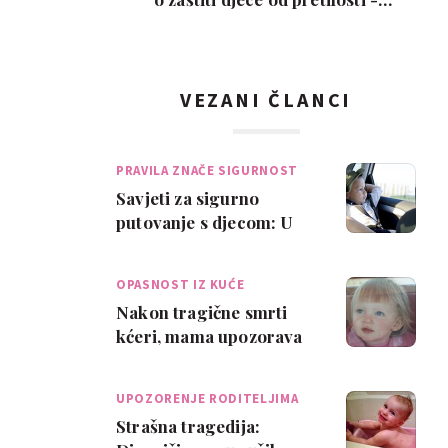
oznake upozoren…
VEZANI ČLANCI
PRAVILA ZNAČE SIGURNOST
Savjeti za sigurno
putovanje s djecom: U
vožnji pojas uvijek mora
biti zakopčan!
OPASNOST IZ KUĆE
Nakon tragične smrti
kćeri, mama upozorava
na predmet koji svi
imaju u kući
UPOZORENJE RODITELJIMA
Strašna tragedija: