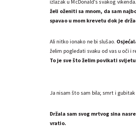
izlazak u McDonald's svakog vikenda
želi oženiti sa mnom, da sam najb
spavao u mom krevetu dok je drža
Ali nitko ionako ne bi slušao.
Osjeća
želim pogledati svaku od vas u oči i r
To je sve što želim povikati svijetu
Ja nisam što sam bila; smrt i gubitak
Držala sam svog mrtvog sina nasred 
vratio.