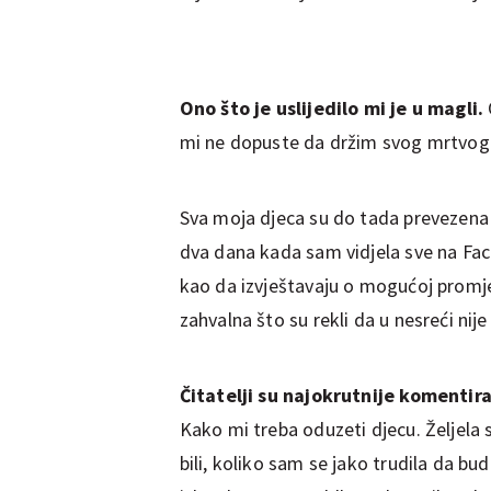
Ono što je uslijedilo mi je u magli.
mi ne dopuste da držim svog mrtvog
Sva moja djeca su do tada prevezena 
dva dana kada sam vidjela sve na Fa
kao da izvještavaju o mogućoj promj
zahvalna što su rekli da u nesreći nije
Čitatelji su najokrutnije komentir
Kako mi treba oduzeti djecu. Željela s
bili, koliko sam se jako trudila da bu