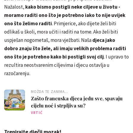
Nažalost,
kako bismo postigli neke ciljeve u životu -
moramo raditi ono što je potrebno iako to nije uvijek
ono što želimo raditi
. Primjerice, ako dijete želi biti
odlikaš u školi, mora učiti i raditi na tome. Ako želi biti
uspješan nogometaš, mora vježbati. Naša
djeca jako
dobro znaju što žele, ali imaju velikih problema raditi
ono što je potrebno kako bi postigli svoj cilj
. I upravo to
rezultira neostvarenim ciljevima i djecu ostavlja u
razočarenju.
MOŽDA TE ZANIMA...
Zašto francuska djeca jedu sve, spavaju
cijelu noć i strpljiva su?
VRTIĆ
Trenirajte dječji mozak!