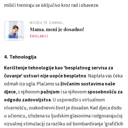
mišići treniraju se isključivo kroz rad i obaveze.
MOŽDA TE ZANIMA...
Mama, meni je dosadno!
ŠKOLARCI
4. Tehnologija
Korištenje tehnologije kao 'besplatnog servisa za
čuvanje' ustvari nije uopće besplatno
. Naplata vas čeka
odmah iza ugla. Plaćamo sa
živčanim sustavima naše
djece
, s njihovom
pažnjom
i sa njihovom
sposobnošću za
odgodu zadovoljstva
. U usporedbi s virtualnom
stvarnošću, svakodnevni život je dosadan. Kad djeca dođu
u učionicu, izložena su ljudskim glasovima i odgovarajućoj
vizualnoj stimulaciji za razliku od bombardiranja 'grafičkih