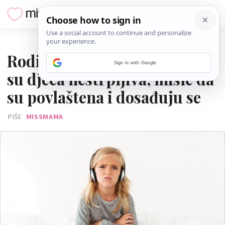
18. SVIBNJA 2024.
Roditeljske greške zbog kojih
Sign in with Google
su djeca nestrpljiva, misle da
su povlaštena i dosađuju se
PIŠE
MISSMAMA