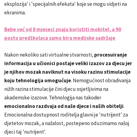
eksplozija' i 'specijalnih efekata' koje se mogu vidjeti na
ekranima.
Bebe već od 8 mjeseci znaju koristiti mobitel, a 90
posto predškolaca samo bira medijske sadržaje
Nakon nekoliko sati virtualne stvarnosti,
procesuiranje
informacija u učionici postaje veliki izazov za djecu jer
je njihov mozak naviknut na visoku razinu stimulacije
koju tehnologija omogućuje
. Nemogućnost obrađivanja
nižih razina stimulacije čini djecu osjetljivima na
akademske izazove. Tehnologija nas također
emocionalno razdvaja od naše djece i naših obitelji
.
Emocionalna dostupnost roditelja glavni je 'nutrijent' za
djetetov mozak, a nažalost, postepeno oduzimamo našoj
djeci taj 'nutrijent'.