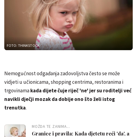
FOTO: THINKSTOCK
Nemogućnost odgađanja zadovoljstva često se može
vidjeti u učionicama, shopping centrima, restoranima i
trgovinama
kada dijete čuje riječ 'ne' jer su roditelji već
navikli dječji mozak da dobije ono što želi istog
trenutka
.
MOŽDA TE ZANIMA...
Granice i pravila: Kada djetetu reći 'da', a