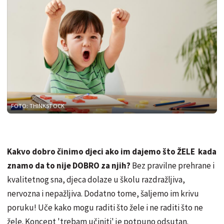
FOTO: THINKSTOCK
Kakvo dobro činimo djeci ako im dajemo što ŽELE kada
znamo da to nije DOBRO za njih?
Bez pravilne prehrane i
kvalitetnog sna, djeca dolaze u školu razdražljiva,
nervozna i nepažljiva. Dodatno tome, šaljemo im krivu
poruku! Uče kako mogu raditi što žele i ne raditi što ne
žele. Koncept 'trebam učiniti' je potpuno odsutan.