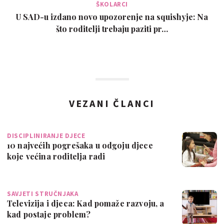
ŠKOLARCI
U SAD-u izdano novo upozorenje na squishyje: Na
što roditelji trebaju paziti pr…
VEZANI ČLANCI
DISCIPLINIRANJE DJECE
10 najvećih pogrešaka u odgoju djece
koje većina roditelja radi
SAVJETI STRUČNJAKA
Televizija i djeca: Kad pomaže razvoju, a
kad postaje problem?