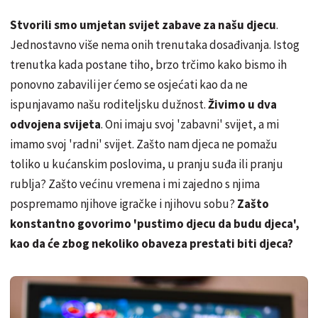
Stvorili smo umjetan svijet zabave za našu djecu
.
Jednostavno više nema onih trenutaka dosađivanja. Istog
trenutka kada postane tiho, brzo trčimo kako bismo ih
ponovno zabavili jer ćemo se osjećati kao da ne
ispunjavamo našu roditeljsku dužnost.
Živimo u dva
odvojena svijeta
. Oni imaju svoj 'zabavni' svijet, a mi
imamo svoj 'radni' svijet. Zašto nam djeca ne pomažu
toliko u kućanskim poslovima, u pranju suđa ili pranju
rublja? Zašto većinu vremena i mi zajedno s njima
pospremamo njihove igračke i njihovu sobu?
Zašto
konstantno govorimo 'pustimo djecu da budu djeca',
kao da će zbog nekoliko obaveza prestati biti djeca?