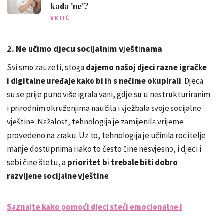
kada 'ne'?
VRTIĆ
2. Ne učimo djecu socijalnim vještinama
Svi smo zauzeti, stoga
dajemo našoj djeci razne igračke
i digitalne uređaje kako bi ih s nečime okupirali
. Djeca
su se prije puno više igrala vani, gdje su u nestrukturiranim
i prirodnim okruženjima naučila i vježbala svoje socijalne
vještine. Nažalost, tehnologija je zamijenila vrijeme
provedeno na zraku. Uz to, tehnologija je učinila roditelje
manje dostupnima i iako to često čine nesvjesno, i djeci i
sebi čine štetu, a
prioritet bi trebale biti dobro
razvijene socijalne vještine
.
Saznajte kako pomoći djeci steći emocionalne i