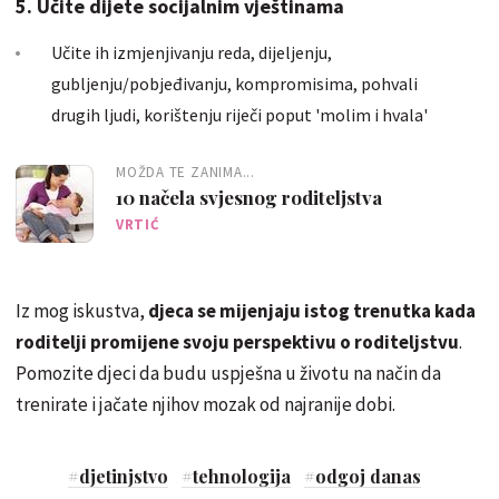
5. Učite dijete socijalnim vještinama
Učite ih izmjenjivanju reda, dijeljenju,
gubljenju/pobjeđivanju, kompromisima, pohvali
drugih ljudi, korištenju riječi poput 'molim i hvala'
MOŽDA TE ZANIMA...
10 načela svjesnog roditeljstva
VRTIĆ
Iz mog iskustva,
djeca se mijenjaju istog trenutka kada
roditelji promijene svoju perspektivu o roditeljstvu
.
Pomozite djeci da budu uspješna u životu na način da
trenirate i jačate njihov mozak od najranije dobi.
#
djetinjstvo
#
tehnologija
#
odgoj danas