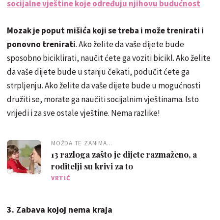
socijalne vještine koje određuju njihovu budućnost
Mozak je poput mišića koji se treba i može trenirati i
ponovno trenirati
. Ako želite da vaše dijete bude
sposobno biciklirati, naučit ćete ga voziti bicikl. Ako želite
da vaše dijete bude u stanju čekati, podučit ćete ga
strpljenju. Ako želite da vaše dijete bude u mogućnosti
družiti se, morate ga naučiti socijalnim vještinama. Isto
vrijedi i za sve ostale vještine. Nema razlike!
MOŽDA TE ZANIMA...
13 razloga zašto je dijete razmaženo, a
roditelji su krivi za to
VRTIĆ
3. Zabava kojoj nema kraja