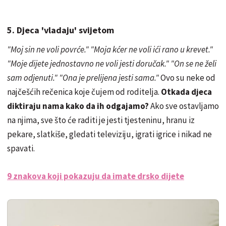
5. Djeca 'vladaju' svijetom
"Moj sin ne voli povrće." "Moja kćer ne voli ići rano u krevet."
"Moje dijete jednostavno ne voli jesti doručak." "On se ne želi
sam odjenuti." "Ona je prelijena jesti sama."
Ovo su neke od
najčešćih rečenica koje čujem od roditelja.
Otkada djeca
diktiraju nama kako da ih odgajamo?
Ako sve ostavljamo
na njima, sve što će raditi je jesti tjesteninu, hranu iz
pekare, slatkiše, gledati televiziju, igrati igrice i nikad ne
spavati.
9 znakova koji pokazuju da imate drsko dijete