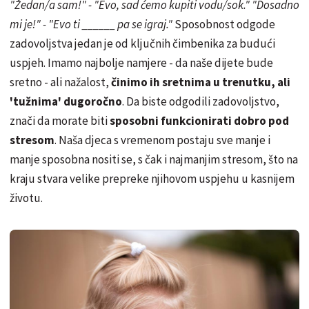
"Žedan/a sam!" - "Evo, sad ćemo kupiti vodu/sok." "Dosadno
mi je!" - "Evo ti ______ pa se igraj."
Sposobnost odgode
zadovoljstva jedan je od ključnih čimbenika za budući
uspjeh. Imamo najbolje namjere - da naše dijete bude
sretno - ali nažalost,
činimo ih sretnima u trenutku, ali
'tužnima' dugoročno
. Da biste odgodili zadovoljstvo,
znači da morate biti
sposobni funkcionirati dobro pod
stresom
. Naša djeca s vremenom postaju sve manje i
manje sposobna nositi se, s čak i najmanjim stresom, što na
kraju stvara velike prepreke njihovom uspjehu u kasnijem
životu.