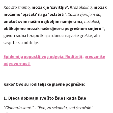
Kao što znamo,
mozak je 'savitljiv'
. Kroz okolinu,
mozak
možemo 'ojačati' ili ga 'oslabiti'
. Doista vjerujem da,
unatoč svim našim najboljim namjerama
, nažalost,
oblikujemo mozak naše djece u pogrešnom smjeru"
,
govori radna teraputkinja i donosi najveće greške, ali i
savjete za roditelje.
Epidemija popustljivog odgoja: Roditelji, preuzmite
odgovornost!
Kako? Ovo su roditeljske glavne pogreške:
1. Djeca dobivaju sve što žele i kada žele
"Gladan/a sam!!" - "Evo, za sekundu, sad će ručak!"