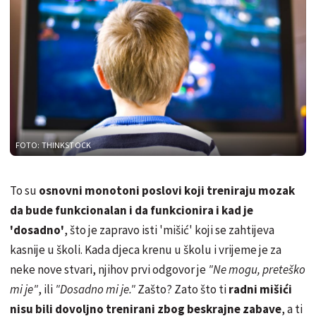
FOTO: THINKSTOCK
To su
osnovni monotoni poslovi koji treniraju mozak
da bude funkcionalan i da funkcionira i kad je
'dosadno'
, što je zapravo isti 'mišić' koji se zahtijeva
kasnije u školi. Kada djeca krenu u školu i vrijeme je za
neke nove stvari, njihov prvi odgovor je
"Ne mogu, preteško
mi je"
, ili
"Dosadno mi je."
Zašto? Zato što ti
radni mišići
nisu bili dovoljno trenirani zbog beskrajne zabave
, a ti