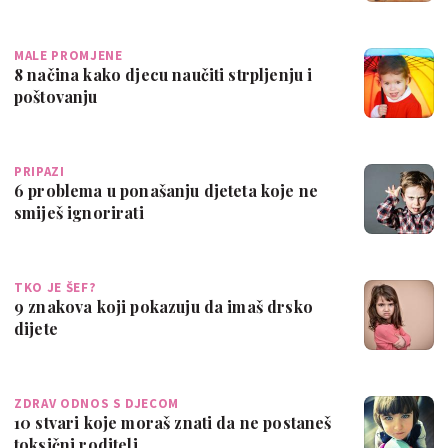
MALE PROMJENE
8 načina kako djecu naučiti strpljenju i
poštovanju
PRIPAZI
6 problema u ponašanju djeteta koje ne
smiješ ignorirati
TKO JE ŠEF?
9 znakova koji pokazuju da imaš drsko
dijete
ZDRAV ODNOS S DJECOM
10 stvari koje moraš znati da ne postaneš
toksični roditelj