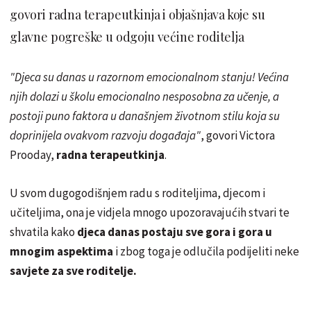
govori radna terapeutkinja i objašnjava koje su
glavne pogreške u odgoju većine roditelja
"Djeca su danas u razornom emocionalnom stanju! Većina
njih dolazi u školu emocionalno nesposobna za učenje, a
postoji puno faktora u današnjem životnom stilu koja su
doprinijela ovakvom razvoju događaja"
, govori Victora
Prooday,
radna terapeutkinja
.
U svom dugogodišnjem radu s roditeljima, djecom i
učiteljima, ona je vidjela mnogo upozoravajućih stvari te
shvatila kako
djeca danas postaju sve gora i gora u
mnogim aspektima
i zbog toga je odlučila podijeliti neke
savjete za sve roditelje.