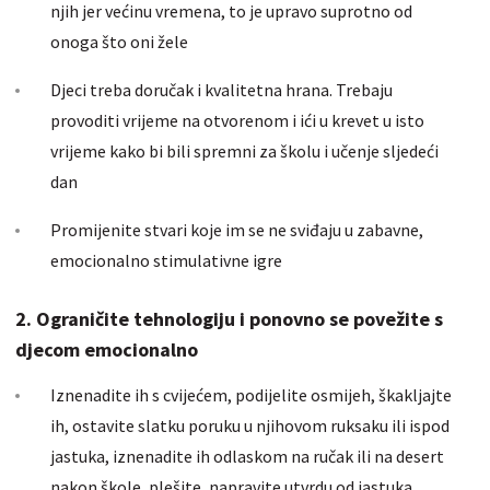
njih jer većinu vremena, to je upravo suprotno od
onoga što oni žele
Djeci treba doručak i kvalitetna hrana. Trebaju
provoditi vrijeme na otvorenom i ići u krevet u isto
vrijeme kako bi bili spremni za školu i učenje sljedeći
dan
Promijenite stvari koje im se ne sviđaju u zabavne,
emocionalno stimulativne igre
2. Ograničite tehnologiju i ponovno se povežite s
djecom emocionalno
Iznenadite ih s cvijećem, podijelite osmijeh, škakljajte
ih, ostavite slatku poruku u njihovom ruksaku ili ispod
jastuka, iznenadite ih odlaskom na ručak ili na desert
nakon škole, plešite, napravite utvrdu od jastuka