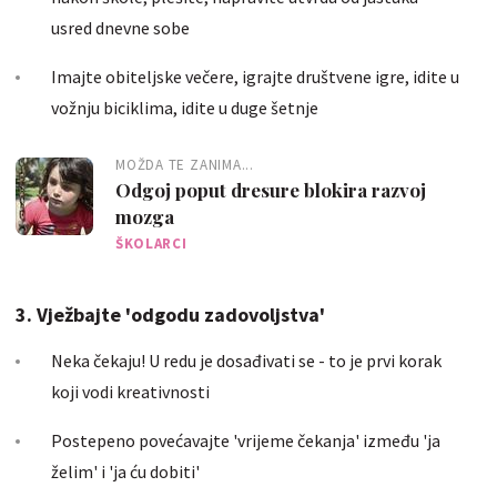
usred dnevne sobe
Imajte obiteljske večere, igrajte društvene igre, idite u
vožnju biciklima, idite u duge šetnje
MOŽDA TE ZANIMA...
Odgoj poput dresure blokira razvoj
mozga
ŠKOLARCI
3. Vježbajte 'odgodu zadovoljstva'
Neka čekaju! U redu je dosađivati se - to je prvi korak
koji vodi kreativnosti
Postepeno povećavajte 'vrijeme čekanja' između 'ja
želim' i 'ja ću dobiti'