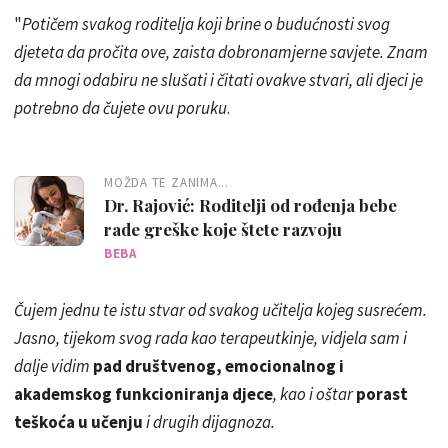
"
Potičem svakog roditelja koji brine o budućnosti svog
djeteta da pročita ove, zaista dobronamjerne savjete. Znam
da mnogi odabiru ne slušati i čitati ovakve stvari, ali djeci je
potrebno da čujete ovu poruku
.
MOŽDA TE ZANIMA...
Dr. Rajović: Roditelji od rođenja bebe
rade greške koje štete razvoju
BEBA
Čujem jednu te istu stvar od svakog učitelja kojeg susrećem.
Jasno, tijekom svog rada kao terapeutkinje, vidjela sam i
dalje vidim
pad društvenog, emocionalnog i
akademskog funkcioniranja djece
, kao i oštar
porast
teškoća u učenju
i drugih dijagnoza.