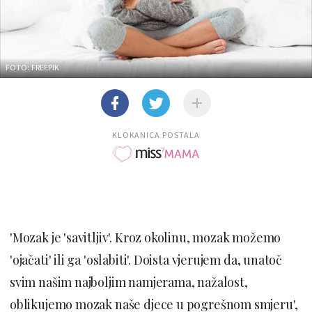
FOTO: FREEPIK
KLOKANICA POSTALA
'Mozak je 'savitljiv'. Kroz okolinu, mozak možemo
'ojačati' ili ga 'oslabiti'. Doista vjerujem da, unatoč
svim našim najboljim namjerama, nažalost,
oblikujemo mozak naše djece u pogrešnom smjeru',