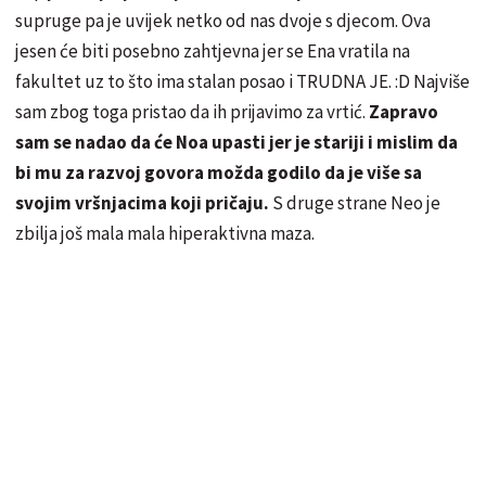
supruge pa je uvijek netko od nas dvoje s djecom. Ova
jesen će biti posebno zahtjevna jer se Ena vratila na
fakultet uz to što ima stalan posao i TRUDNA JE. :D Najviše
sam zbog toga pristao da ih prijavimo za vrtić.
Zapravo
sam se nadao da će Noa upasti jer je stariji i mislim da
bi mu za razvoj govora možda godilo da je više sa
svojim vršnjacima koji pričaju.
S druge strane Neo je
zbilja još mala mala hiperaktivna maza.