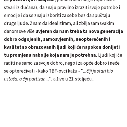
stvari iz dućana), da znaju pravilno izraziti svoje potrebe i
emocije i da se znaju izboriti za sebe bez da spuštaju
druge ljude. Znam da idealiziram, ali zbilja sam svakim
danom sve više
uvjeren da nam treba ta nova generacija
dobro odgojenih, samosvjesnih, neopterećenih i
kvalitetno obrazovanih ljudi koji će napokon donijeti
tu promjenu nabolje koja nam je potrebna.
Ljudi koji će
raditi ne samo za svoje dobro, nego i za opće dobro i neće
se opterećivati - kako TBF-ovci kažu - "
...čiji je stari bio
ustaša, a čiji partizan..." ,
a žive u 21. stoljeću...