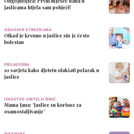
Odgojiteljica: Prvih mjesec dana u
jaslicama htjela sam pobjeći!
ODGOVOR STRUČNJAKA
Otkad je krenuo u jaslice sin je često
bolestan
PRILAGODBA
10 savjeta kako djetetu olakšati polazak u
jaslice
ISKUSTVO OBITELJI ŠIMIĆ
Mama Jana: 'Jaslice su korisne za
osamostaljivanje'
MISSMAMA