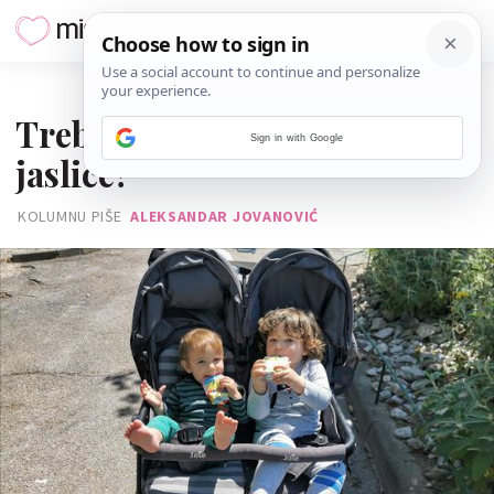
09. RUJNA 2022.
Trebamo li djecu slati u
Sign in with Google
jaslice?
KOLUMNU PIŠE
ALEKSANDAR JOVANOVIĆ