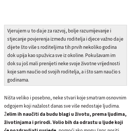
Vjerujem u to da je za razvoj, bolje razumijevanje i
stjecanje povjerenja između roditelja i djece važno da je
dijete što više s roditeljima tih prvih nekoliko godina
dok upija kao spužvica sve iz okoline. Pokušavam im
dok su još mali prenijeti neke svoje životne vrijednosti
koje sam naučio od svojih roditelja, a i što sam naučio s
godinama.
Ništa veliko i posebno, neke stvari koje smatram osnovnim
odgojem koji nažalost danas sve više nedostaje ljudima.
Ž
elim ih naučiti da budu blagi u životu, prema ljudima,
životinjama i prirodi. Volio bih da odrastu u ljude koji
će pozdravljati susjede
, pomoći ako mogu (npr. nositi