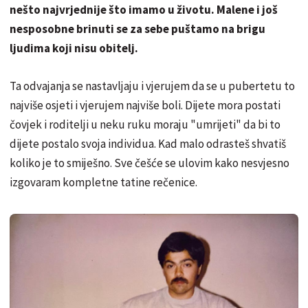
nešto najvrjednije što imamo u životu. Malene i još
nesposobne brinuti se za sebe puštamo na brigu
ljudima koji nisu obitelj.
Ta odvajanja se nastavljaju i vjerujem da se u pubertetu to
najviše osjeti i vjerujem najviše boli. Dijete mora postati
čovjek i roditelji u neku ruku moraju "umrijeti" da bi to
dijete postalo svoja individua. Kad malo odrasteš shvatiš
koliko je to smiješno. Sve češće se ulovim kako nesvjesno
izgovaram kompletne tatine rečenice.