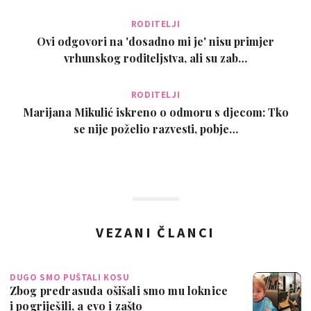
RODITELJI
Ovi odgovori na 'dosadno mi je' nisu primjer
vrhunskog roditeljstva, ali su zab…
RODITELJI
Marijana Mikulić iskreno o odmoru s djecom: Tko
se nije poželio razvesti, pobje…
VEZANI ČLANCI
DUGO SMO PUŠTALI KOSU
Zbog predrasuda ošišali smo mu loknice
i pogriješili, a evo i zašto