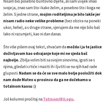
Nisam bio posebno buntovno dijete, ali sam uvijek imao
svoje ja, znao sam što i kako želim, a posebno što i koga ne
želim. S jedne strane,
mojim roditeljima je bilo lakše jer
nisam radio neke velike probleme
(bez obzira na poneki
ukor, hehe), a s druge strane, vjerujem da me nije bilo baš
lako ni razumjeti, kao ni dan danas.
Što više pišem ovaj tekst, shvaćam da
možda i ja te jaslice
doživljavam kao odvajanje koje mi ne sjeda baš
najbolje.
Zbilja volim biti sa svojim sinovima, igrati se s
njima, gledati crtiće i maziti ih i ljutiti se na njih kad rade
gluposti.
Nadam se da će se sve malo bolje posložiti dok
nam dođe Mateo u prosincu da ga ne dočekamo u
totalnom kaosu :)
Još kolumni pročitaj na
Tatinom(B)Logu
.