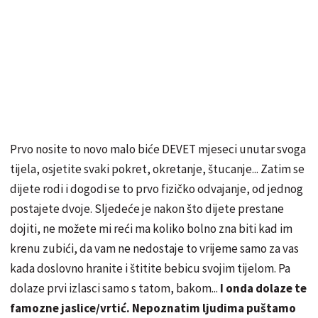
Prvo nosite to novo malo biće DEVET mjeseci unutar svoga
tijela, osjetite svaki pokret, okretanje, štucanje... Zatim se
dijete rodi i dogodi se to prvo fizičko odvajanje, od jednog
postajete dvoje. Sljedeće je nakon što dijete prestane
dojiti, ne možete mi reći ma koliko bolno zna biti kad im
krenu zubići, da vam ne nedostaje to vrijeme samo za vas
kada doslovno hranite i štitite bebicu svojim tijelom. Pa
dolaze prvi izlasci samo s tatom, bakom...
I onda dolaze te
famozne jaslice/vrtić. Nepoznatim ljudima puštamo