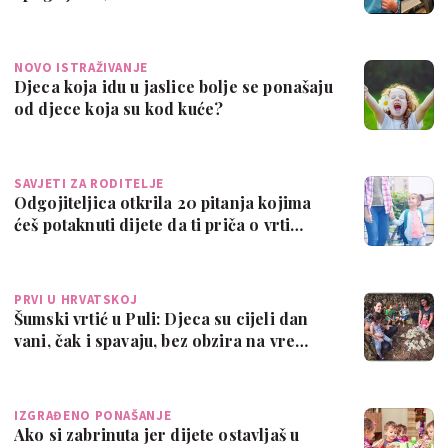
NOVO ISTRAŽIVANJE
Djeca koja idu u jaslice bolje se ponašaju
od djece koja su kod kuće?
SAVJETI ZA RODITELJE
Odgojiteljica otkrila 20 pitanja kojima
ćeš potaknuti dijete da ti priča o vrti…
PRVI U HRVATSKOJ
Šumski vrtić u Puli: Djeca su cijeli dan
vani, čak i spavaju, bez obzira na vre…
IZGRAĐENO PONAŠANJE
Ako si zabrinuta jer dijete ostavljaš u