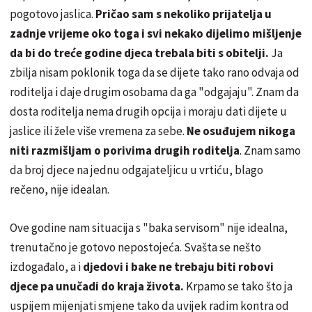
pogotovo jaslica.
Pričao sam s nekoliko prijatelja u
zadnje vrijeme oko toga i svi nekako dijelimo mišljenje
da bi do treće godine djeca trebala biti s obitelji.
Ja
zbilja nisam poklonik toga da se dijete tako rano odvaja od
roditelja i daje drugim osobama da ga "odgajaju". Znam da
dosta roditelja nema drugih opcija i moraju dati dijete u
jaslice ili žele više vremena za sebe.
Ne osuđujem nikoga
niti razmišljam o porivima drugih roditelja
. Znam samo
da broj djece na jednu odgajateljicu u vrtiću, blago
rečeno, nije idealan.
Ove godine nam situacija s "baka servisom" nije idealna,
trenutačno je gotovo nepostojeća. Svašta se nešto
izdogađalo, a i
djedovi i bake ne trebaju biti robovi
djece pa unučadi do kraja života.
Krpamo se tako što ja
uspijem mijenjati smjene tako da uvijek radim kontra od