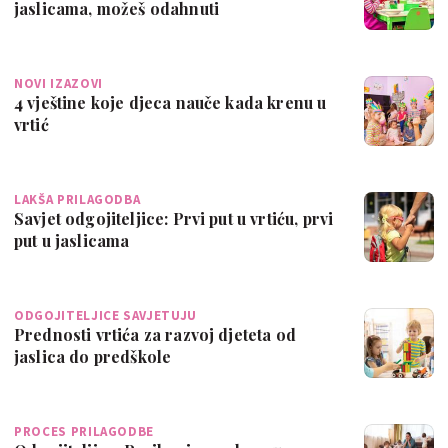
jaslicama, možeš odahnuti
NOVI IZAZOVI
4 vještine koje djeca nauče kada krenu u
vrtić
LAKŠA PRILAGODBA
Savjet odgojiteljice: Prvi put u vrtiću, prvi
put u jaslicama
ODGOJITELJICE SAVJETUJU
Prednosti vrtića za razvoj djeteta od
jaslica do predškole
PROCES PRILAGODBE