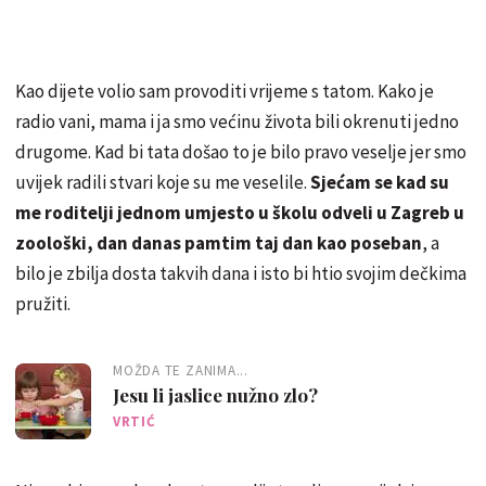
Kao dijete volio sam provoditi vrijeme s tatom. Kako je
radio vani, mama i ja smo većinu života bili okrenuti jedno
drugome. Kad bi tata došao to je bilo pravo veselje jer smo
uvijek radili stvari koje su me veselile.
Sjećam se kad su
me roditelji jednom umjesto u školu odveli u Zagreb u
zoološki, dan danas pamtim taj dan kao poseban
, a
bilo je zbilja dosta takvih dana i isto bi htio svojim dečkima
pružiti.
MOŽDA TE ZANIMA...
Jesu li jaslice nužno zlo?
VRTIĆ