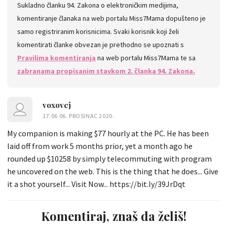
Sukladno članku 94. Zakona o elektroničkim medijima,
komentiranje članaka na web portalu Miss7Mama dopušteno je
samo registriranim korisnicima. Svaki korisnik koji želi
komentirati članke obvezan je prethodno se upoznati s
Pravilima komentiranja
na web portalu Miss7Mama te sa
zabranama propisanim stavkom 2. članka 94. Zakona.
voxovej
17:06 06. PROSINAC 2020.
My companion is making $77 hourly at the PC. He has been
laid off from work 5 months prior, yet a month ago he
rounded up $10258 by simply telecommuting with program
he uncovered on the web. This is the thing that he does... Give
it a shot yourself... Visit Now... https://bit.ly/39JrDqt
Komentiraj, znaš da želiš!