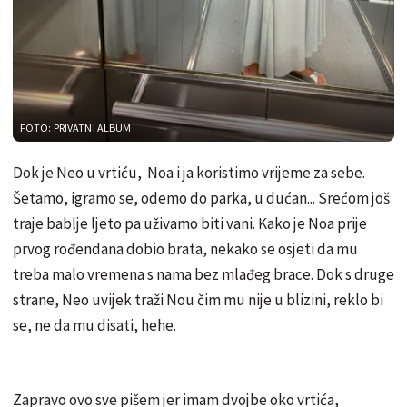
FOTO: PRIVATNI ALBUM
Dok je Neo u vrtiću, Noa i ja koristimo vrijeme za sebe.
Šetamo, igramo se, odemo do parka, u dućan... Srećom još
traje bablje ljeto pa uživamo biti vani. Kako je Noa prije
prvog rođendana dobio brata, nekako se osjeti da mu
treba malo vremena s nama bez mlađeg brace. Dok s druge
strane, Neo uvijek traži Nou čim mu nije u blizini, reklo bi
se, ne da mu disati, hehe.
Zapravo ovo sve pišem jer imam dvojbe oko vrtića,