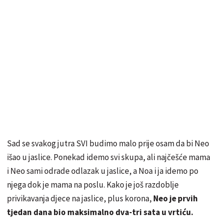
Sad se svakog jutra SVI budimo malo prije osam da bi Neo
išao u jaslice. Ponekad idemo svi skupa, ali najčešće mama
i Neo sami odrade odlazak u jaslice, a Noa i ja idemo po
njega dok je mama na poslu. Kako je još razdoblje
privikavanja djece na jaslice, plus korona,
Neo je prvih
tjedan dana bio maksimalno dva-tri sata u vrtiću.