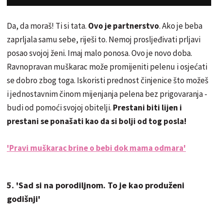
Da, da moraš! Ti si tata.
Ovo je partnerstvo
. Ako je beba
zaprljala samu sebe, riješi to. Nemoj prosljeđivati prljavi
posao svojoj ženi. Imaj malo ponosa. Ovo je novo doba.
Ravnopravan muškarac može promijeniti pelenu i osjećati
se dobro zbog toga. Iskoristi prednost činjenice što možeš
i jednostavnim činom mijenjanja pelena bez prigovaranja -
budi od pomoći svojoj obitelji.
Prestani biti lijen i
prestani se ponašati kao da si bolji od tog posla!
'Pravi muškarac brine o bebi dok mama odmara'
5. 'Sad si na porodiljnom. To je kao produženi
godišnji'