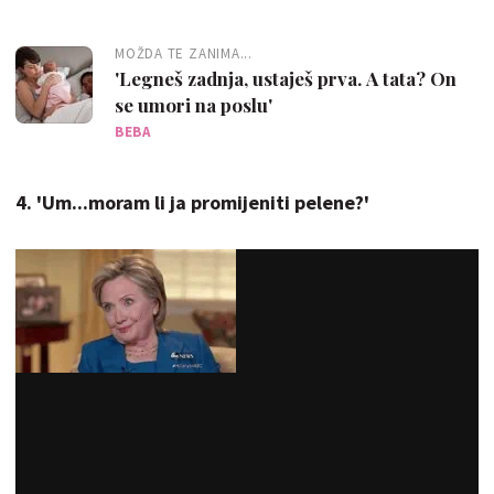
MOŽDA TE ZANIMA...
'Legneš zadnja, ustaješ prva. A tata? On
se umori na poslu'
BEBA
4. 'Um...moram li ja promijeniti pelene?'