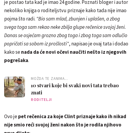
je postao tata kad je imao 24 godine. Poznati bloger i autor
nekoliko knjiga o roditeljstvu priznaje kako tada nije imao
pojma što radi.
"Bio sam mlad, zbunjen i uplašen, a zbog
svega toga sam rekao neke zbilja glupe rečenice svojoj ženi.
Danas se osjećam grozno zbog toga i zbog toga sam odlučio
popričati sa sobom iz prošlosti"
, napisao je ovaj tata i dodao
kako se
nada da će novi očevi naučiti nešto iz njegovih
pogrešaka
.
MOŽDA TE ZANIMA...
10 stvari koje bi svaki novi tata trebao
znati
RODITELJI
Ovo je
pet rečenica za koje Clint priznaje kako ih nikad
nije smio reći svojoj ženi nakon što je rodila njihovo
prvo dijete
: