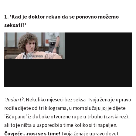
1. 'Kad je doktor rekao da se ponovno možemo
seksati?'
'Jadan ti'
. Nekoliko mjeseci bez seksa. Tvoja žena je upravo
rodila dijete od tri kilograma, u mom slučaju joj je dijete
'iščupano' iz duboke otvorene rupe u trbuhu (carski rez),
ali to je ništa u usporedbi s time koliko si ti napaljen.
Čovječe...nosi se s time!
Tvoja žena je upravo devet