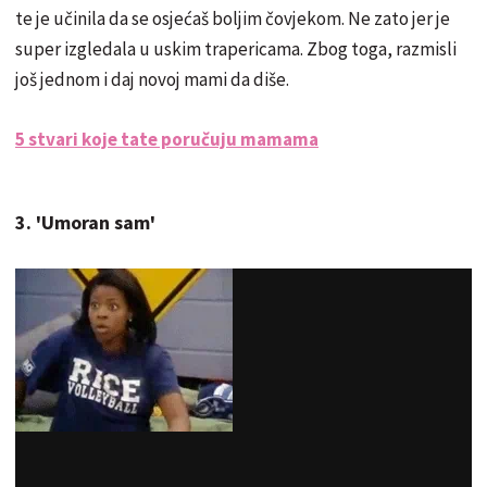
te je učinila da se osjećaš boljim čovjekom. Ne zato jer je
super izgledala u uskim trapericama. Zbog toga, razmisli
još jednom i daj novoj mami da diše.
5 stvari koje tate poručuju mamama
3. 'Umoran sam'