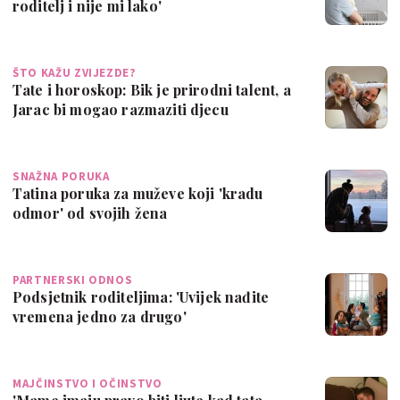
roditelj i nije mi lako'
ŠTO KAŽU ZVIJEZDE?
Tate i horoskop: Bik je prirodni talent, a
Jarac bi mogao razmaziti djecu
SNAŽNA PORUKA
Tatina poruka za muževe koji 'kradu
odmor' od svojih žena
PARTNERSKI ODNOS
Podsjetnik roditeljima: 'Uvijek nađite
vremena jedno za drugo'
MAJČINSTVO I OČINSTVO