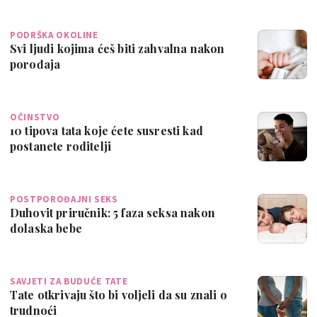
PODRŠKA OKOLINE
Svi ljudi kojima ćeš biti zahvalna nakon
porođaja
OČINSTVO
10 tipova tata koje ćete susresti kad
postanete roditelji
POSTPOROĐAJNI SEKS
Duhovit priručnik: 5 faza seksa nakon
dolaska bebe
SAVJETI ZA BUDUĆE TATE
Tate otkrivaju što bi voljeli da su znali o
trudnoći