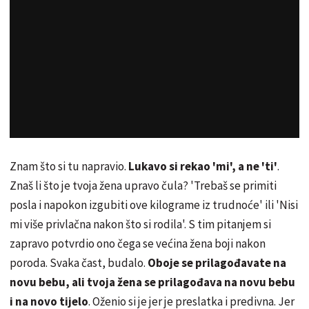
Znam što si tu napravio.
Lukavo si rekao 'mi', a ne 'ti'
.
Znaš li što je tvoja žena upravo čula? 'Trebaš se primiti
posla i napokon izgubiti ove kilograme iz trudnoće' ili 'Nisi
mi više privlačna nakon što si rodila'. S tim pitanjem si
zapravo potvrdio ono čega se većina žena boji nakon
poroda. Svaka čast, budalo.
Oboje se prilagođavate na
novu bebu, ali tvoja žena se prilagođava na novu bebu
i na novo tijelo
. Oženio si je jer je preslatka i predivna. Jer