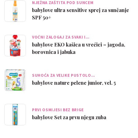
NJEŽNA ZAŠTITA POD SUNCEM
babylove ultra sensitive sprej za sunčanje
SPF 50+
VOĆNI ZALOGAJ ZA SVAKI I…
babylove EKO kašica u vrećici – jagoda,
borovnica i jabuka
SUHOĆA ZA VELIKE PUSTOLO…
babylove nature pelene junior, vel. 5
PRVI OSMIJESI BEZ BRIGE
babylove Set za prvu njegu zuba