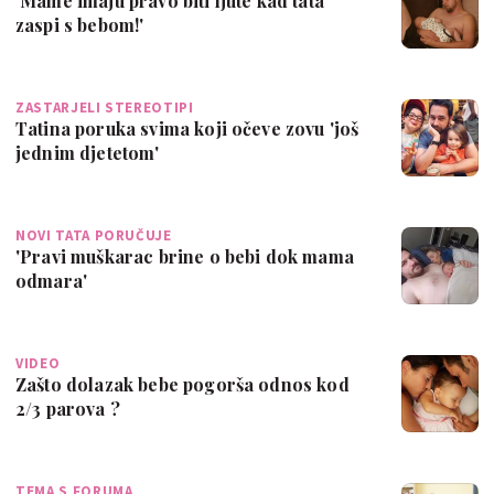
'Mame imaju pravo biti ljute kad tata
zaspi s bebom!'
ZASTARJELI STEREOTIPI
Tatina poruka svima koji očeve zovu 'još
jednim djetetom'
NOVI TATA PORUČUJE
'Pravi muškarac brine o bebi dok mama
odmara'
VIDEO
Zašto dolazak bebe pogorša odnos kod
2/3 parova ?
TEMA S FORUMA