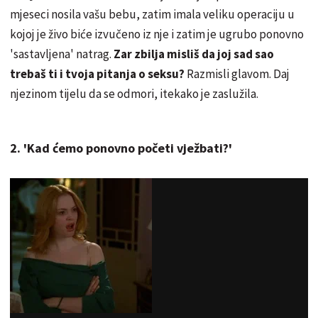
mjeseci nosila vašu bebu, zatim imala veliku operaciju u
kojoj je živo biće izvučeno iz nje i zatim je ugrubo ponovno
'sastavljena' natrag.
Zar zbilja misliš da joj sad sao
trebaš ti i tvoja pitanja o seksu?
Razmisli glavom. Daj
njezinom tijelu da se odmori, itekako je zaslužila.
2. 'Kad ćemo ponovno početi vježbati?'