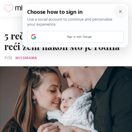
21. VELJAČE 2026.
5 rečenica koje nisam smio
Sign in with Google
reći ženi nakon što je rodila
PIŠE
MISSMAMA