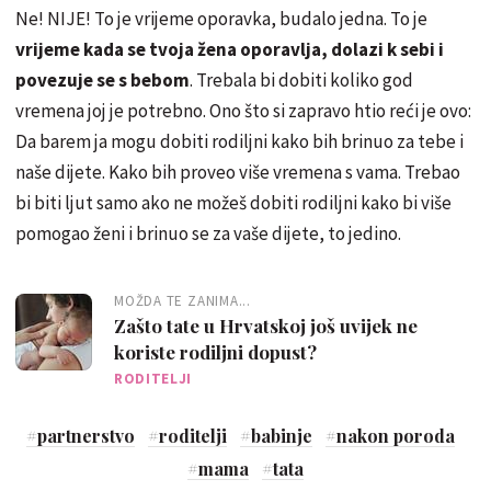
Ne! NIJE! To je vrijeme oporavka, budalo jedna. To je
vrijeme kada se tvoja žena oporavlja, dolazi k sebi i
povezuje se s bebom
. Trebala bi dobiti koliko god
vremena joj je potrebno. Ono što si zapravo htio reći je ovo:
Da barem ja mogu dobiti rodiljni kako bih brinuo za tebe i
naše dijete. Kako bih proveo više vremena s vama. Trebao
bi biti ljut samo ako ne možeš dobiti rodiljni kako bi više
pomogao ženi i brinuo se za vaše dijete, to jedino.
MOŽDA TE ZANIMA...
Zašto tate u Hrvatskoj još uvijek ne
koriste rodiljni dopust?
RODITELJI
#
partnerstvo
#
roditelji
#
babinje
#
nakon poroda
#
mama
#
tata