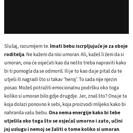
Slušaj, razumijem te.
Imati bebu iscrpljujuće je za oboje
roditelja
. Ne kažem da nisi umoran. Ali, kažeš li ženi da si
umoran, ona će osjećati kao da nešto treba napraviti kako
bi ti pomogla da se odmoriš. Ili je to kao da je pitaš da te
utješi ili nagradi što si takav 'heroj'. To sada nije njezin
posao. Možeš potražiti emocionalnu podršku oko toga
koliko si umoran bilo gdje drugdje. Jer, znaš što? Ona je ta
koja dolazi ponovno k sebi, koja proizvodi mlijeko kako bi
nahranila vašu bebu.
Ona nema energije kako bi tebe
utješila oko toga što se osjećaš umorno i zato, učini
joj uslugu i nemoj se žaliti o tome koliko si umoran
.