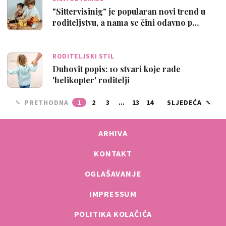
"Sittervisinig" je popularan novi trend u
roditeljstvu, a nama se čini odavno p…
RODITELJSKI STIL
Duhovit popis: 10 stvari koje rade
'helikopter' roditelji
PRETHODNA
1
2
3
...
13
14
SLJEDEĆA
ARHIVA
KONTAKT
OGLAŠAVANJE
IMPRESSUM
POLITIKA KOLAČIĆA