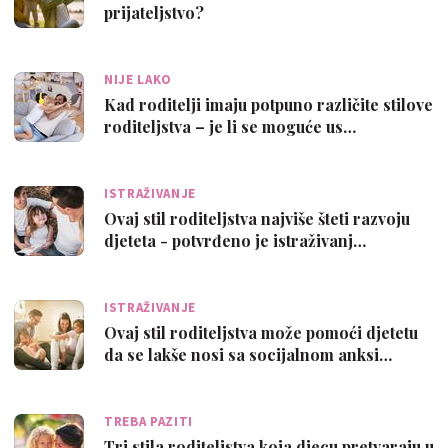
prijateljstvo?
NIJE LAKO
Kad roditelji imaju potpuno različite stilove
roditeljstva – je li se moguće us…
ISTRAŽIVANJE
Ovaj stil roditeljstva najviše šteti razvoju
djeteta - potvrđeno je istraživanj…
ISTRAŽIVANJE
Ovaj stil roditeljstva može pomoći djetetu
da se lakše nosi sa socijalnom anksi…
TREBA PAZITI
Tri stila roditeljstva koja djecu pretvaraju u