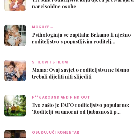
narcisoidne osobe
MOGUĆE…
Psihologinja se zapitala: Brkamo li nježno
roditeljstvo s popustljivim roditelj…
STILOVI I STILOVI
Mama: Ovaj savjet o roditeljstvu ne bismo
trebali dijeliti niti slijediti
F**K AROUND AND FIND OUT
Evo zašto je FAFO roditeljstvo popularno:
'Roditelji su umorni od ljubaznosti p…
OSUĐUJUĆI KOMENTAR