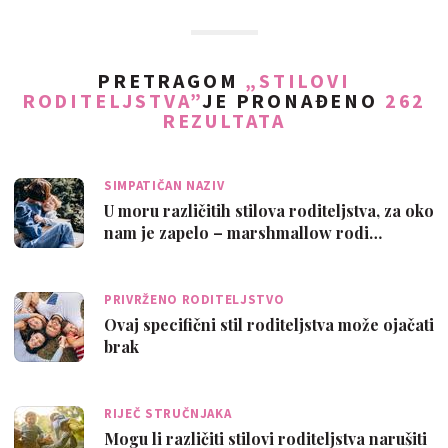
PRETRAGOM
„STILOVI
RODITELJSTVA”
JE PRONAĐENO
262
REZULTATA
SIMPATIČAN NAZIV
U moru različitih stilova roditeljstva, za oko
nam je zapelo – marshmallow rodi…
PRIVRŽENO RODITELJSTVO
Ovaj specifični stil roditeljstva može ojačati
brak
RIJEČ STRUČNJAKA
Mogu li različiti stilovi roditeljstva narušiti