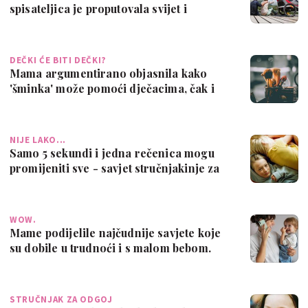
spisateljica je proputovala svijet i
objavi…
DEČKI ĆE BITI DEČKI?
Mama argumentirano objasnila kako
'šminka' može pomoći dječacima, čak i
ako je …
NIJE LAKO...
Samo 5 sekundi i jedna rečenica mogu
promijeniti sve - savjet stručnjakinje za
…
WOW.
Mame podijelile najčudnije savjete koje
su dobile u trudnoći i s malom bebom.
N…
STRUČNJAK ZA ODGOJ