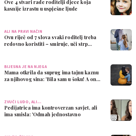
Ove 4 stvari rade roditelji djece koja
kasnije izrastu u uspješne ljude
ALI NA PRAVI NAČIN
Ovu riječ od 7 slova svaki roditelj treba
redovno koristiti – smiruje, uči strp…
BIJESNA JE NA NJEGA
Mama otkrila da suprug ima tajnu kaznu
za njihovog sina: 'Bila sam u šoku! A on…
ZVUČI LUDO, ALI...
Pedijatrica ima kontroverzan savjet, ali
ima smisla: 'Odmah jednostavno
popusti…