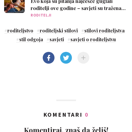
Evo koja su pitanja najčešće guglali
roditelji ove godine – savjeti su tražena
roba
RODITELJI
#
roditeljstvo
#
roditeljski stilovi
#
stilovi roditeljstva
#
stil odgoja
#
savjeti
#
savjeti o roditeljstvu
KOMENTARI
0
Komentiraj, znaš da želiš!