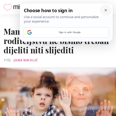
14. SVIBNJA 2025.
Mama: Ovaj savjet o
Sign in with Google
roditeljstvu ne bismo trebali
dijeliti niti slijediti
PIŠE
LUNA NIKOLIĆ