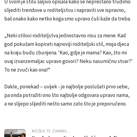
U svom je stilu šaljivo opisala kako se neprestano trudimo
slijediti trendove u roditeljstvu i napraviti sve ispravno,
baš onako kako netko koga smo upravo čuli kaže da treba.
„Neki stilovi roditeljstva jednostavno nisu za mene. Kad
god pokušam kopirati najnoviji roditeljski stil, moja djeca
na kraju budu zbunjena. 'Kao, gdje je mama? Kao, što mi
ovaj izvanzemaljac upravo govori? Neku nasumičnu stvar?'
To ne zvuči kao ona!“
Dakle, ponekad – uvijek - je najbolje poslušati prvo sebe,
pa onda potražiti ono što najbolje odgovara upravo nama,
a ne slijepo slijediti nešto samo zato što je preporučeno.
MOŽDA TE ZANIMA...