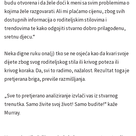
budu otvorena i da žele doći k meni sa svim problemima o
kojima žele razgovarati. Ali mi plaćamo cijenu, zbog svih
dostupnih informacija o roditeljskim stilovima i
trendovima te kako odgojiti stvarno dobro prilagođenu,
sretnu djecu.“
Neka digne ruku ona(j) tko se ne osjeća kao da kvari svoje
dijete zbog svog roditeljskog stila ili krivog poteza ili
krivog koraka. Da, svi to radimo, nažalost. Rezultat toga je
pretjerana briga, previše razmišljanja.
„Sve to pretjerano analiziranje izvlači vas iz stvarnog
trenutka. Samo živite svoj život! Samo budite!“ kaže
Murray.