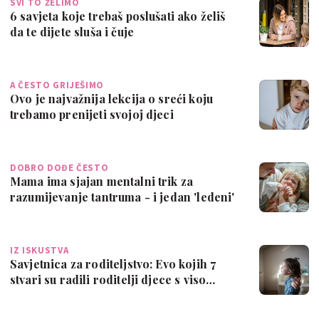
SVI TO ŽELIMO
6 savjeta koje trebaš poslušati ako želiš
da te dijete sluša i čuje
A ČESTO GRIJEŠIMO
Ovo je najvažnija lekcija o sreći koju
trebamo prenijeti svojoj djeci
DOBRO DOĐE ČESTO
Mama ima sjajan mentalni trik za
razumijevanje tantruma - i jedan 'ledeni'
za z…
IZ ISKUSTVA
Savjetnica za roditeljstvo: Evo kojih 7
stvari su radili roditelji djece s viso…