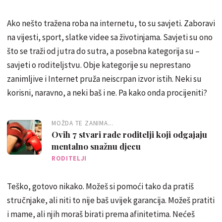
Ako nešto tražena roba na internetu, to su savjeti. Zaboravi
na vijesti, sport, slatke videe sa životinjama. Savjeti su ono
što se traži od jutra do sutra, a posebna kategorija su –
savjeti o roditeljstvu. Obje kategorije su neprestano
zanimljive i Internet pruža neiscrpan izvor istih. Neki su
korisni, naravno, a neki baš i ne. Pa kako onda procijeniti?
MOŽDA TE ZANIMA...
Ovih 7 stvari rade roditelji koji odgajaju
mentalno snažnu djecu
RODITELJI
Teško, gotovo nikako. Možeš si pomoći tako da pratiš
stručnjake, ali niti to nije baš uvijek garancija. Možeš pratiti
i mame, ali njih moraš birati prema afinitetima. Nećeš