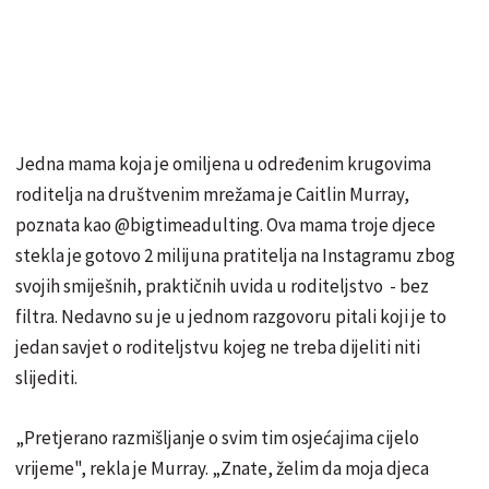
Jedna mama koja je omiljena u određenim krugovima
roditelja na društvenim mrežama je Caitlin Murray,
poznata kao @bigtimeadulting. Ova mama troje djece
stekla je gotovo 2 milijuna pratitelja na Instagramu zbog
svojih smiješnih, praktičnih uvida u roditeljstvo - bez
filtra. Nedavno su je u jednom razgovoru pitali koji je to
jedan savjet o roditeljstvu kojeg ne treba dijeliti niti
slijediti.
„Pretjerano razmišljanje o svim tim osjećajima cijelo
vrijeme", rekla je Murray. „Znate, želim da moja djeca