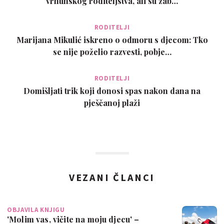
vrhunskog roditeljstva, ali su zab…
RODITELJI
Marijana Mikulić iskreno o odmoru s djecom: Tko
se nije poželio razvesti, pobje…
RODITELJI
Domišljati trik koji donosi spas nakon dana na
pješčanoj plaži
VEZANI ČLANCI
OBJAVILA KNJIGU
'Molim vas, vičite na moju djecu' –