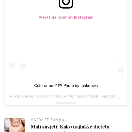
View this post on Instagram
Cute or not? 😳 Photo by: unknown
A post shared by
Earth / Nature / Animals
(@daily_earthpix) on
Oct
MOŽDA TE ZANIMA...
Mali savjeti: Kako najlakše djetetu