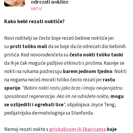
odrezati noktiće
VRTIĆ
Kako bebi rezati noktiće?
Novi roditelji se često boje rezati bebine noktiće jer
su
prsti toliko mali
da se boje da će odrezati dio bebinih
prstića. Kod novorođenčeta su
često nokti toliko tanki
da ih je čak moguće pažljivo otkinuti s prstima. Kasnije se
nokti na rukama podrezuju
barem jednom tjedno
. Nokti
na nogama nećeš morati toliko često rezati jer
rastu
sporije
.
"Bebini nokti rastu jako brzo i imaju nevjerojatnu
sposobnost regeneracije. Ako im ne odrežete nokte,
mogu
se ozlijediti i ogrebati lice
",
objašnjava Joyce Teng,
pedijatrijska dermatologinja sa Stanforda.
Nemoj rezati nokte s
grickalicom ili škaricama
koje