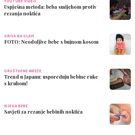
YOUTUBE VIDEO
Uspješna metoda: beba smijehom protiv
rezanja noktića
GRIVA NA GLAVI
FOTO: Neodoljive bebe s bujnom kosom
DRUŠTVENE MREŽE
Trend u Japanu: uspoređuju bebine ruke
s kruhom!
NJEGA BEBE
Savjeti za rezanje bebinih noktića