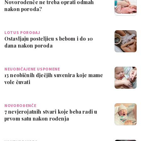
Novorođenče ne treba oprati odmah
nakon poroda?
LOTUS POROĐAJ
Ostavljaju posteljicu s bebom i do 10
dana nakon poroda
NEUOBIČAJENE USPOMENE
13 neobičnih dječjih suvenira koje mame
vole čuvati
NOVOROĐENČE
7 nevjerojatnih stvari koje beba radi u
prvom satu nakon rođenja