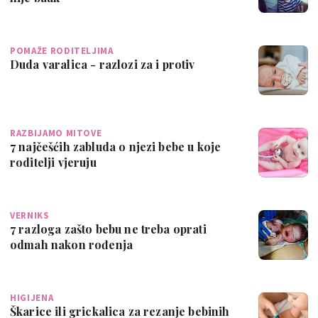
POMAŽE RODITELJIMA
Duda varalica - razlozi za i protiv
RAZBIJAMO MITOVE
7 najčešćih zabluda o njezi bebe u koje
roditelji vjeruju
VERNIKS
7 razloga zašto bebu ne treba oprati
odmah nakon rođenja
HIGIJENA
Škarice ili grickalica za rezanje bebinih