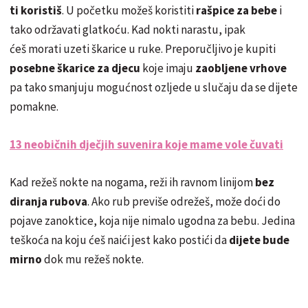
ti koristiš
. U početku možeš koristiti
rašpice za bebe
i
tako održavati glatkoću. Kad nokti narastu, ipak
ćeš morati uzeti škarice u ruke. Preporučljivo je kupiti
posebne škarice za djecu
koje imaju
zaobljene vrhove
pa tako smanjuju mogućnost ozljede u slučaju da se dijete
pomakne.
13 neobičnih dječjih suvenira koje mame vole čuvati
Kad režeš nokte na nogama, reži ih ravnom linijom
bez
diranja rubova
. Ako rub previše odrežeš, može doći do
pojave zanoktice, koja nije nimalo ugodna za bebu. Jedina
teškoća na koju ćeš naići jest kako postići da
dijete bude
mirno
dok mu režeš nokte.