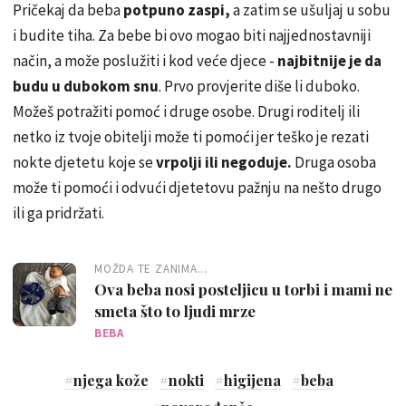
Pričekaj da beba
potpuno zaspi,
a zatim se ušuljaj u sobu
i budite tiha. Za bebe bi ovo mogao biti najjednostavniji
način, a može poslužiti i kod veće djece -
najbitnije je da
budu u dubokom snu
. Prvo provjerite diše li duboko.
Možeš potražiti pomoć i druge osobe. Drugi roditelj ili
netko iz tvoje obitelji može ti pomoći jer teško je rezati
nokte djetetu koje se
vrpolji ili negoduje.
Druga osoba
može ti pomoći i odvući djetetovu pažnju na nešto drugo
ili ga pridržati.
MOŽDA TE ZANIMA...
Ova beba nosi posteljicu u torbi i mami ne
smeta što to ljudi mrze
BEBA
#
njega kože
#
nokti
#
higijena
#
beba