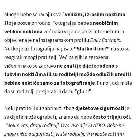
Mnoge bebe se rađaju s već
velikim, izraslim noktima
,
što je posve prirodno. Fotografija bebe s
neobičnim
velikim noktima
već neko vrijeme kruži Internetom, a
objavljena je na Instagramskom profilu
Daily Earthpix.
Netko je uz fotografiju napisao:
"Slatko ili ne?"
na što su
reagirali mnogi pratitelji. Većina njih je zgrožena
viđenim iako se zapravo
ne zna li je dijete rođeno s
takvim noktićima ili su roditelji možda odlučili urediti
bebine noktiće samo za fotografiranje
. Puno ljudi misle
da su roditelji pretjerali ili da su "glupi".
Neki pratitelji su zabrinuti zbog
djetetove sigurnosti
jer
se dijete može ogrebati, znamo da bebe
često trljaju oči.
"Molim vas, dragi roditelji. Ovo više nije SLATKO. Bebe ne
znaju ništa o sigurnosti, vi ste roditelji, vi trebate zaštititi