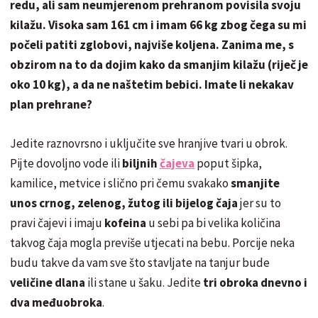
redu, ali sam neumjerenom prehranom povisila svoju
kilažu. Visoka sam 161 cm i imam 66 kg zbog čega su mi
počeli patiti zglobovi, najviše koljena. Zanima me, s
obzirom na to da dojim kako da smanjim kilažu (riječ je
oko 10 kg), a da ne naštetim bebici. Imate li nekakav
plan prehrane?
Jedite raznovrsno i uključite sve hranjive tvari u obrok.
Pijte dovoljno vode ili
biljnih
čajeva
poput šipka,
kamilice, metvice i slično pri čemu svakako
smanjite
unos crnog, zelenog, žutog ili bijelog čaja
jer su to
pravi čajevi i imaju
kofeina
u sebi pa bi velika količina
takvog čaja mogla previše utjecati na bebu. Porcije neka
budu takve da vam sve što stavljate na tanjur bude
veličine dlana
ili stane u šaku. Jedite
tri obroka dnevno i
dva međuobroka
.