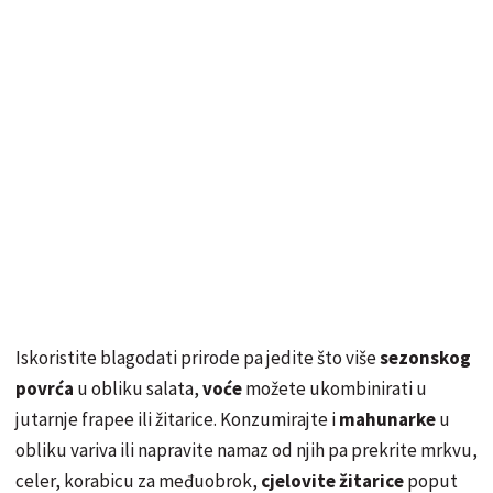
Iskoristite blagodati prirode pa jedite što više
sezonskog
povrća
u obliku salata,
voće
možete ukombinirati u
jutarnje frapee ili žitarice. Konzumirajte i
mahunarke
u
obliku variva ili napravite namaz od njih pa prekrite mrkvu,
celer, korabicu za međuobrok,
cjelovite žitarice
poput