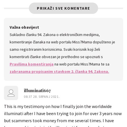
PRIKAŽI SVE KOMENTARE
Važna obavijest
Sukladno članku 94. Zakona o elektroničkim medijima,
komentiranje članaka na web portalu Miss7Mama dopušteno je
samo registriranim korisnicima. Svaki korisnik koji želi
komentirati članke obvezan je prethodno se upoznati s
Pravilima komentiranja
na web portalu Miss7Mama te sa
zabranama propisanim stavkom 2. članka 94. Zakona.
illuminati667
08:37 28. SRPANJ 2021.
This is my testimony on how I finally join the worldwide
illuminati after I have been trying to join for over 3 years now
but scammers took money from me several times. I have