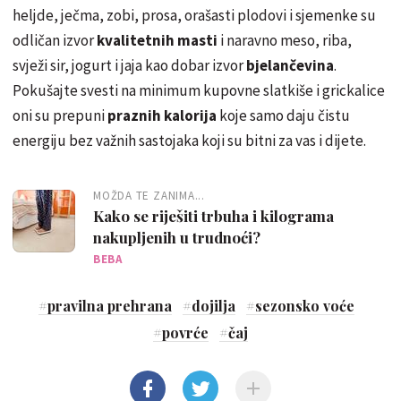
heljde, ječma, zobi, prosa, orašasti plodovi i sjemenke su
odličan izvor
kvalitetnih masti
i naravno meso, riba,
svježi sir, jogurt i jaja kao dobar izvor
bjelančevina
.
Pokušajte svesti na minimum kupovne slatkiše i grickalice
oni su prepuni
praznih kalorija
koje samo daju čistu
energiju bez važnih sastojaka koji su bitni za vas i dijete.
MOŽDA TE ZANIMA...
Kako se riješiti trbuha i kilograma
nakupljenih u trudnoći?
BEBA
#
pravilna prehrana
#
dojilja
#
sezonsko voće
#
povrće
#
čaj