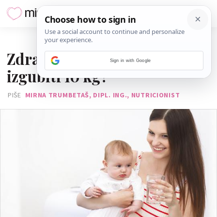
11. RUJNA 2017.
Zdrava dijeta za dojilju: Kako
Sign in with Google
izgubiti 10 kg?
PIŠE
MIRNA TRUMBETAŠ, DIPL. ING., NUTRICIONIST