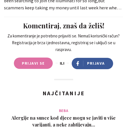
been searching to join the illuminati for so long,but
scammers keep taking my money until last week here when I
ment Mr Anwar online who helped me to join the
brotherhood online and i receive the sum of 3 million euros in
Komentiraj, znaš da želiš!
to my bank account instantly after my online initiation ritual
and also I will be earning 6 million euros every month end,
Za komentiranje je potrebno prijaviti se. Nemaš korisnički račun?
Registracija je brza i jednostavna, registriraj se i uključi se u
Am so happy! If you are interested to Join the worldwide
raspravu.
illuminate today, contact her today instead of accepting
scammers to intake your money all in the name of helping
PRIJAVI SE
ILI
PRIJAVA
you join, WhatsApp Mr Anwar for your instant initiation today
via +919619915236
NAJČITANIJE
BEBA
Alergije na sunce kod djece mogu se javiti u više
varijanti, a neke zahtijevaju…