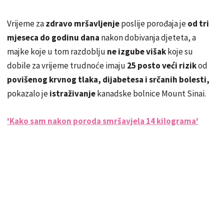
Vrijeme za
zdravo mršavljenje
poslije porođaja je
od tri
mjeseca do godinu dana
nakon dobivanja djeteta, a
majke koje u tom razdoblju
ne izgube višak
koje su
dobile za vrijeme trudnoće imaju
25 posto veći rizik
od
povišenog krvnog tlaka, dijabetesa i srčanih bolesti,
pokazalo je
istraživanje
kanadske bolnice Mount Sinai.
'Kako sam nakon poroda smršavjela 14 kilograma'