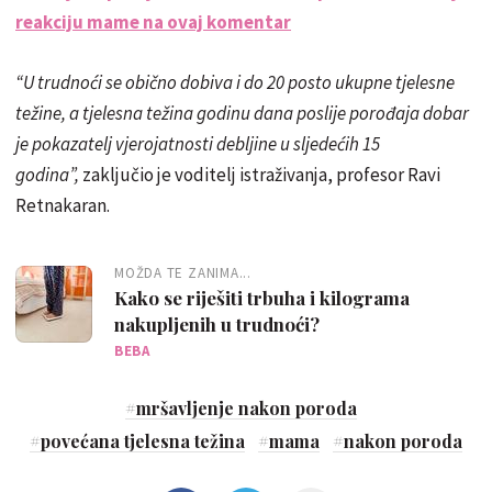
reakciju mame na ovaj komentar
“U trudnoći se obično dobiva i do 20 posto ukupne tjelesne
težine, a tjelesna težina godinu dana poslije porođaja dobar
je pokazatelj vjerojatnosti debljine u sljedećih 15
godina”,
zaključio je voditelj istraživanja, profesor Ravi
Retnakaran.
MOŽDA TE ZANIMA...
Kako se riješiti trbuha i kilograma
nakupljenih u trudnoći?
BEBA
#
mršavljenje nakon poroda
#
povećana tjelesna težina
#
mama
#
nakon poroda