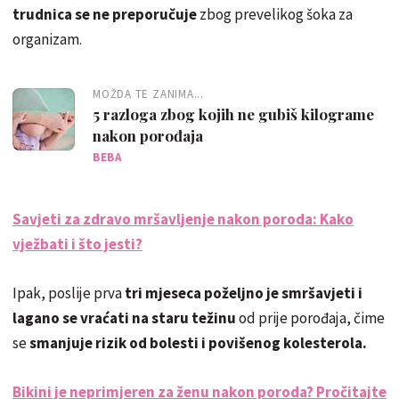
trudnica se ne preporučuje
zbog prevelikog šoka za
organizam.
MOŽDA TE ZANIMA...
5 razloga zbog kojih ne gubiš kilograme
nakon porođaja
BEBA
Savjeti za zdravo mršavljenje nakon poroda: Kako
vježbati i što jesti?
Ipak, poslije prva
tri mjeseca poželjno je smršavjeti i
lagano se vraćati na staru težinu
od prije porođaja, čime
se
smanjuje rizik od bolesti i povišenog kolesterola.
Bikini je neprimjeren za ženu nakon poroda? Pročitajte