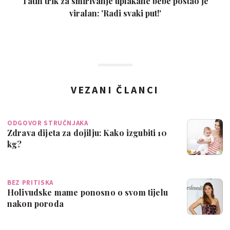
Tatin trik za smirivanje uplakane bebe postao je
viralan: 'Radi svaki put!'
VEZANI ČLANCI
ODGOVOR STRUČNJAKA
Zdrava dijeta za dojilju: Kako izgubiti 10
kg?
BEZ PRITISKA
Holivudske mame ponosno o svom tijelu
nakon poroda