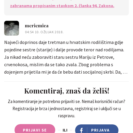
zabranama propisanim stavkom 2. članka 94. Zakona.
meriemica
04:54 10. OŽUJAK 2018.
Najveći doprinos daje tretman u hrvatskim rodilištima gdje
pojedine sestre (starije) i dalje provode teror nad rodiljama.
Ja nikad neću zaboraviti staru sestru Mariju iz Petrove,
crvenokosa, mislim da se tako zvala. Zbog problema s
dojenjem prijetila mi je da će bebu dati socijalnoj skrbi. Da, to
se dogodilo 2017.g. I dalje je glavna sestra u viziti. Zbog takvih
čudovišta se događaju stvari o kojima pišete. Onda se još spoji
Komentiraj, znaš da želiš!
s tim da nemate nikog kad se vratite doma, da ste vi i beba
potpuno sami, padate s nogu od umora i eto ga.
Za komentiranje je potrebno prijaviti se. Nemaš korisnički račun?
Registracija je brza i jednostavna, registriraj se i uključi se u
raspravu.
PRIJAVI SE
ILI
PRIJAVA