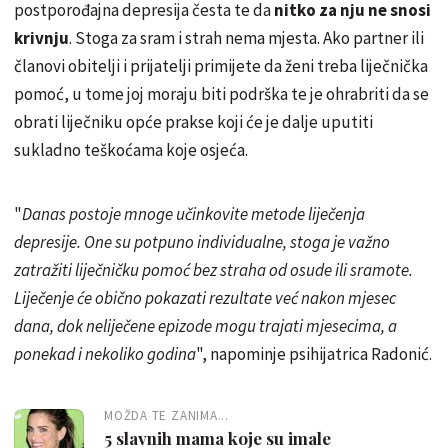
postporođajna depresija česta te da
nitko za nju ne snosi
krivnju
. Stoga za sram i strah nema mjesta. Ako partner ili
članovi obitelji i prijatelji primijete da ženi treba liječnička
pomoć, u tome joj moraju biti podrška te je ohrabriti da se
obrati liječniku opće prakse koji će je dalje uputiti
sukladno teškoćama koje osjeća.
"
Danas postoje mnoge učinkovite metode liječenja
depresije. One su potpuno individualne, stoga je važno
zatražiti liječničku pomoć bez straha od osude ili sramote.
Liječenje će obično pokazati rezultate već nakon mjesec
dana, dok neliječene epizode mogu trajati mjesecima, a
ponekad i nekoliko godina
", napominje psihijatrica Radonić.
MOŽDA TE ZANIMA...
5 slavnih mama koje su imale