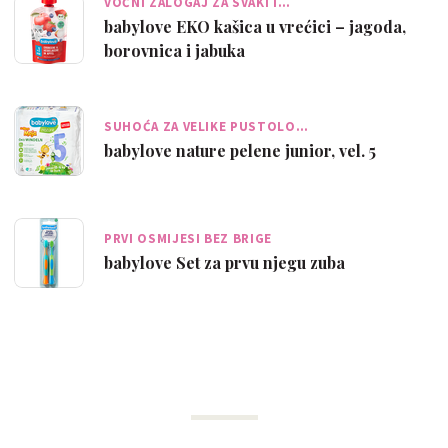
VOĆNI ZALOGAJ ZA SVAKI I…
babylove EKO kašica u vrećici – jagoda,
borovnica i jabuka
SUHOĆA ZA VELIKE PUSTOLO…
babylove nature pelene junior, vel. 5
PRVI OSMIJESI BEZ BRIGE
babylove Set za prvu njegu zuba