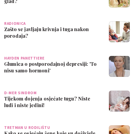
glad?
RADIONICA
Zašto se javljaju krivnja i tuga nakon
porođaja?
HAYDEN PANETTIERE
Glumica o postporođajnoj depresiji: 'To
nisu samo hormoni'
D-MER SINDROM
Tijekom dojenja osjećate tugu? Niste
ludi i niste jedini!
TRETMAN U RODILIŠTU
Kako se osjećaju žene koje su doživjele