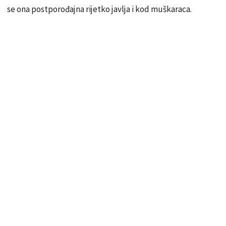
se ona postporođajna rijetko javlja i kod muškaraca.