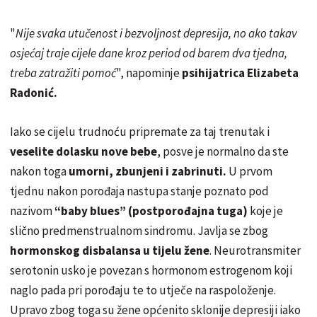
"
Nije svaka utučenost i bezvoljnost depresija, no ako takav
osjećaj traje cijele dane kroz period od barem dva tjedna,
treba zatražiti pomoć
", napominje
psihijatrica Elizabeta
Radonić.
Iako se cijelu trudnoću pripremate za taj trenutak i
veselite dolasku nove bebe
, posve je normalno da ste
nakon toga
umorni, zbunjeni i zabrinuti.
U prvom
tjednu nakon porođaja nastupa stanje poznato pod
nazivom
“baby blues” (postporođajna tuga)
koje je
slično predmenstrualnom sindromu. Javlja se zbog
hormonskog disbalansa u tijelu žene
. Neurotransmiter
serotonin usko je povezan s hormonom estrogenom koji
naglo pada pri porođaju te to utječe na raspoloženje.
Upravo zbog toga su žene općenito sklonije depresiji iako