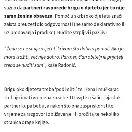
važno da
partneri rasporede brigu o djetetu jer to nije
samo ženina obaveza.
Pomoć u skrbi oko djeteta znači
zaista preuzeti dio odgovornosti (ne samo deklarativno ili
uz predavanja i prodike). Budite strpljivi i pažljivi.
"
Žena se ne smije osjećati krivom što dobiva pomoć. Ako je
mora tražiti, već nije dobro. Partner, član obitelji ili prijatelj
treba se nuditi sam
", kaže Radonić.
Brigu oko djeteta treba ‘podijeliti’ te i žena i muškarac
trebaju imati vremena za sebe. Uživajte u šalici čaja dok
partner kupa bebu, a nakon što ona zaspi iskoristite
vrijeme za razgovor i zbližavanje. Ili pročitajte nekoliko
stranica drage knjige.