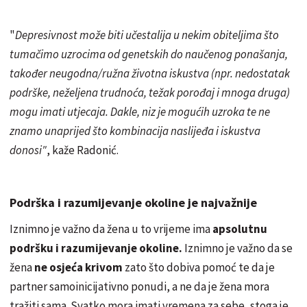
"
Depresivnost može biti učestalija u nekim obiteljima što
tumačimo uzrocima od genetskih do naučenog ponašanja,
također neugodna/ružna životna iskustva (npr. nedostatak
podrške, neželjena trudnoća, težak porođaj i mnoga druga)
mogu imati utjecaja. Dakle, niz je mogućih uzroka te ne
znamo unaprijed što kombinacija naslijeđa i iskustva
donosi"
, kaže Radonić.
Podrška i razumijevanje okoline je najvažnije
Iznimno je važno da žena u to vrijeme ima
apsolutnu
podršku i razumijevanje okoline.
Iznimno je važno da se
žena
ne osjeća krivom
zato što dobiva pomoć te da je
partner samoinicijativno ponudi, a ne da je žena mora
tražiti sama. Svatko mora imati vremena za sebe, stoga je