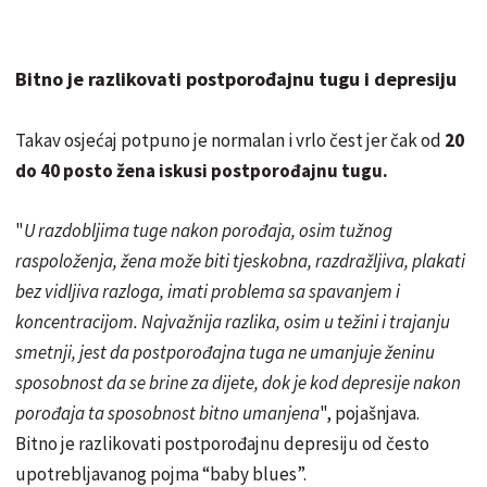
Bitno je razlikovati postporođajnu tugu i depresiju
Takav osjećaj potpuno je normalan i vrlo čest jer čak od
20
do 40 posto žena iskusi postporođajnu tugu.
"
U razdobljima tuge nakon porođaja, osim tužnog
raspoloženja, žena može biti tjeskobna, razdražljiva, plakati
bez vidljiva razloga, imati problema sa spavanjem i
koncentracijom. Najvažnija razlika, osim u težini i trajanju
smetnji, jest da postporođajna tuga ne umanjuje ženinu
sposobnost da se brine za dijete, dok je kod depresije nakon
porođaja ta sposobnost bitno umanjena
", pojašnjava.
Bitno je razlikovati postporođajnu depresiju od često
upotrebljavanog pojma “baby blues”.