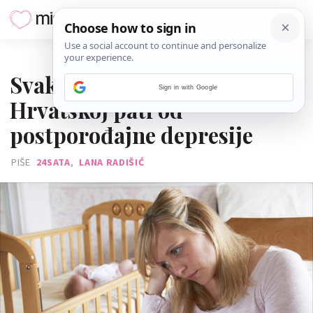
03. SVIBNJA 2017.
Svaka deseta majka u
Sign in with Google
Hrvatskoj pati od
postporođajne depresije
PIŠE
24SATA
,
LANA RADIŠIĆ