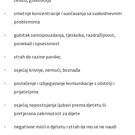
želucu, glavobolja
smetnje koncentracije i suočavanja sa svakodnevnim
problemima
gubitak samopouzdanja, tjeskoba, razdražljivost,
ponekad i opsesivnost
strah do razine panike;
osjećaj krivnje, nemoći, beznađa
povlačenje i izbjegavanje komunikacije s obitelji i
prijateljima
osjećaj nepostojanja ljubavi prema djetetu ili
pretjerana zabrinutost za dijete
negativne misli o djetetu i strah da mu se ne naudi