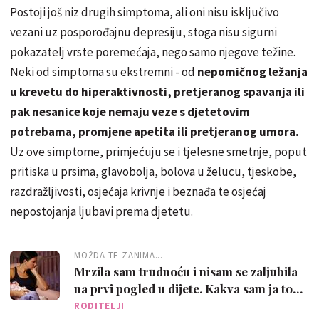
Postoji još niz drugih simptoma, ali oni nisu isključivo
vezani uz posporođajnu depresiju, stoga nisu sigurni
pokazatelj vrste poremećaja, nego samo njegove težine.
Neki od simptoma su ekstremni - od
nepomičnog ležanja
u krevetu do hiperaktivnosti, pretjeranog spavanja ili
pak nesanice koje nemaju veze s djetetovim
potrebama, promjene apetita ili pretjeranog umora.
Uz ove simptome, primjećuju se i tjelesne smetnje, poput
pritiska u prsima, glavobolja, bolova u želucu, tjeskobe,
razdražljivosti, osjećaja krivnje i beznađa te osjećaj
nepostojanja ljubavi prema djetetu.
MOŽDA TE ZANIMA...
Mrzila sam trudnoću i nisam se zaljubila
na prvi pogled u dijete. Kakva sam ja to
majka?
RODITELJI