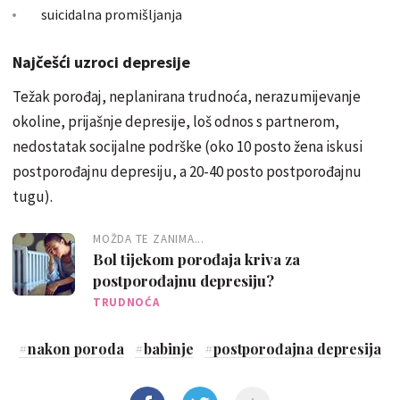
suicidalna promišljanja
Najčešći uzroci depresije
Težak porođaj, neplanirana trudnoća, nerazumijevanje
okoline, prijašnje depresije, loš odnos s partnerom,
nedostatak socijalne podrške (oko 10 posto žena iskusi
postporođajnu depresiju, a 20-40 posto postporođajnu
tugu).
MOŽDA TE ZANIMA...
Bol tijekom porođaja kriva za
postporođajnu depresiju?
TRUDNOĆA
#
nakon poroda
#
babinje
#
postporođajna depresija