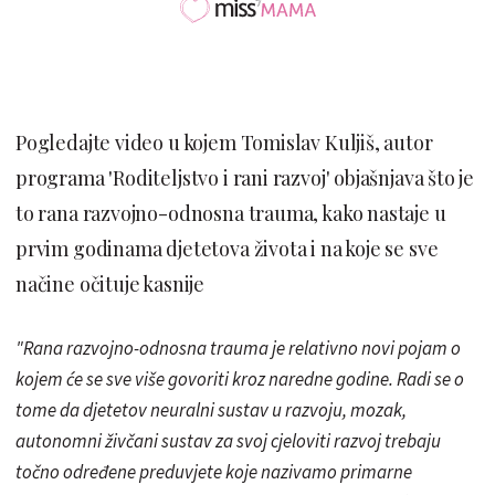
Pogledajte video u kojem Tomislav Kuljiš, autor
programa 'Roditeljstvo i rani razvoj' objašnjava što je
to rana razvojno-odnosna trauma, kako nastaje u
prvim godinama djetetova života i na koje se sve
načine očituje kasnije
"Rana razvojno-odnosna trauma je relativno novi pojam o
kojem će se sve više govoriti kroz naredne godine. Radi se o
tome da djetetov neuralni sustav u razvoju, mozak,
autonomni živčani sustav za svoj cjeloviti razvoj trebaju
točno određene preduvjete koje nazivamo primarne