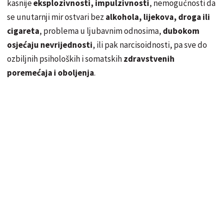
kasnije
eksplozivnosti, impulzivnosti
, nemogućnosti da
se unutarnji mir ostvari bez
alkohola, lijekova, droga ili
cigareta
, problema u ljubavnim odnosima,
dubokom
osjećaju nevrijednosti
, ili pak narcisoidnosti, pa sve do
ozbiljnih psiholoških i somatskih
zdravstvenih
poremećaja i oboljenja
.