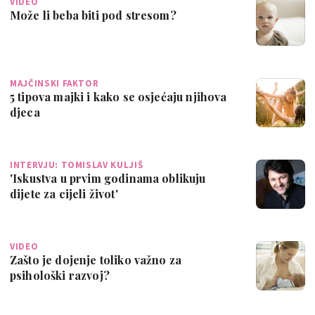
VIDEO
Može li beba biti pod stresom?
MAJČINSKI FAKTOR
5 tipova majki i kako se osjećaju njihova
djeca
INTERVJU: TOMISLAV KULJIŠ
'Iskustva u prvim godinama oblikuju
dijete za cijeli život'
VIDEO
Zašto je dojenje toliko važno za
psihološki razvoj?