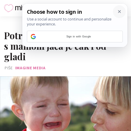
20. STUDENOGA 2017.
Potreba bebe za povezanošću
Sign in with Google
s mamom jača je čak i od
gladi
PIŠE
IMAGINE MEDIA