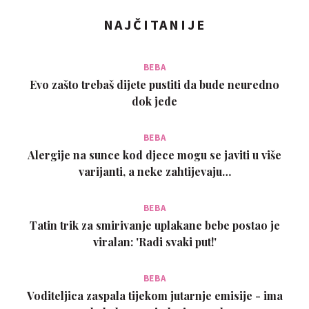
NAJČITANIJE
BEBA
Evo zašto trebaš dijete pustiti da bude neuredno
dok jede
BEBA
Alergije na sunce kod djece mogu se javiti u više
varijanti, a neke zahtijevaju…
BEBA
Tatin trik za smirivanje uplakane bebe postao je
viralan: 'Radi svaki put!'
BEBA
Voditeljica zaspala tijekom jutarnje emisije - ima