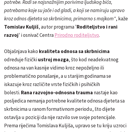
potrebe. Radi se najsnažnijim porivima ljudskog bića,
potrebama koje su jače i od gladi, a koji se namiruju upravo
kroz odnos djeteta sa skrbnicima, primarno s majkom"
, kaže
Tomislav Kuljiš
, autor programa '
Roditeljstvo i rani
razvoj
' i osnivač Centra
Prirodno roditeljstvo
.
Objašnjava kako
kvaliteta odnosa sa skrbnicima
određuje fizički
ustroj mozga
, što kod neadekvatnog
odnosa na van kasnije vidimo kroz nepoželjno ili
problematično ponašanje, a u starijim godinama se
iskazuje kroz različite vrste fizičkih i psihičkih
bolesti.
Rana razvojno-odnosna trauma
nastaje kao
posljedica nemanja potrebne kvalitete odnosa djeteta sa
skrbnicima u ranom formativnom periodu, što dijete
ostavlja u poziciji da nije razvilo sve svoje potencijale.
Prema riječima Tomislava Kuljiša, upravo se tu kriju uzroci