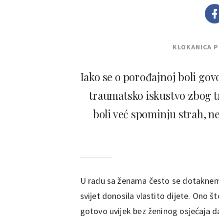
KLOKANICA 
Iako se o porođajnoj boli govor
traumatsko iskustvo zbog tr
boli već spominju strah, ne
U radu sa ženama često se dotakn
svijet donosila vlastito dijete. Ono š
gotovo uvijek bez ženinog osjećaja 