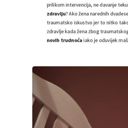
prilikom intervencija, ne davanje teku
zdravlju
? Ako žena narednih dvadeset
traumatsko iskustvo jer to nitko tako 
zdravlje kada žena zbog traumatskog d
novih trudnoća
iako je oduvijek mašt