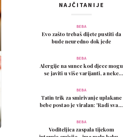
NAJČITANIJE
BEBA
Evo zašto trebaš dijete pustiti da
bude neuredno dok jede
BEBA
Alergije na sunce kod djece mogu
se javiti u više varijanti, a neke
zahtijevaju…
BEBA
Tatin trik za smirivanje uplakane
bebe postao je viralan: 'Radi svaki
put!'
BEBA
Voditeljica zaspala tijekom
jutarnje emisije - ima malu bebu, a