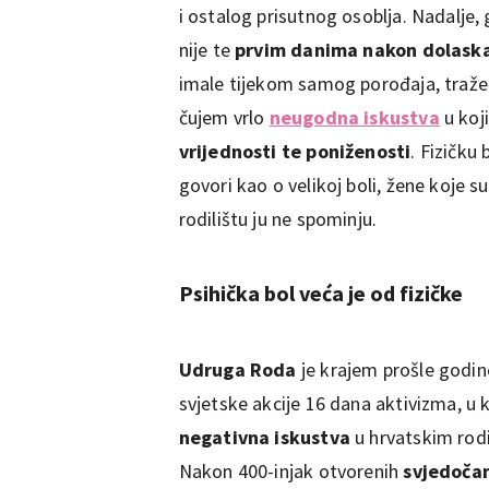
i ostalog prisutnog osoblja. Nadalje, 
nije te
prvim danima nakon dolaska
imale tijekom samog porođaja, tražeći 
čujem vrlo
neugodna iskustva
u koj
vrijednosti te poniženosti
. Fizičku
govori kao o velikoj boli, žene koje 
rodilištu ju ne spominju.
Psihička bol veća je od fizičke
Udruga Roda
je krajem prošle godin
svjetske akcije 16 dana aktivizma, u 
negativna iskustva
u hrvatskim rodi
Nakon 400-injak otvorenih
svjedoča