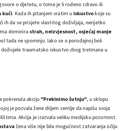
govore o djetetu, o tome je li rođeno zdravo ili
 kući
. Kada ih pitanjem vratim u
iskustvo
koje su
ih da se prisjete vlastitog doživljaja, nerijetko
ima dominira
strah, neizvjesnost, osjećaj manje
 bol tada ne spominju. Iako se o porođajnoj boli
su doživjele traumatsko iskustvo zbog tretmana u
e pokrenula akciju
"Prekinimo šutnju"
, u sklopu
kojoj je pozvala žene diljem zemlje da napišu svoja
lištima. Akcija je izazvala veliku medijsku pozornost.
nstava
žena više nije bila mogućnost zatvaranja očiju