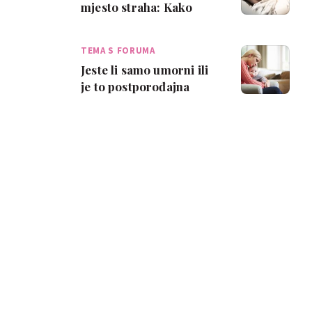
mjesto straha: Kako
prepoznati nasilje na
porodu?
TEMA S FORUMA
Jeste li samo umorni ili
je to postporođajna
depresija?