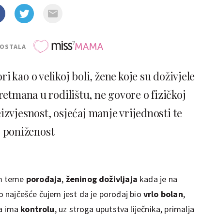
POSTALA
i kao o velikoj boli, žene koje su doživjele
etmana u rodilištu, ne govore o fizičkoj
izvjesnost, osjećaj manje vrijednosti te
poniženost
em teme
porođaja
,
ženinog doživljaja
kada je na
to najčešće čujem jest da je porođaj bio
vrlo bolan
,
da ima
kontrolu
, uz stroga uputstva liječnika, primalja