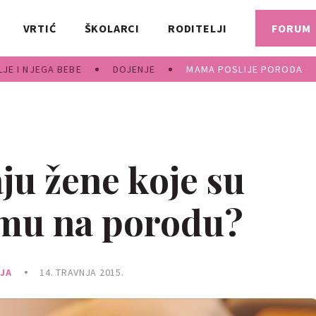
VRTIĆ
ŠKOLARCI
RODITELJI
FORUM
JE I NJEGA BEBE
DOJENJE
MAMA POSLIJE PORODA
ju žene koje su
umu na porodu?
NJA
14. TRAVNJA 2015.