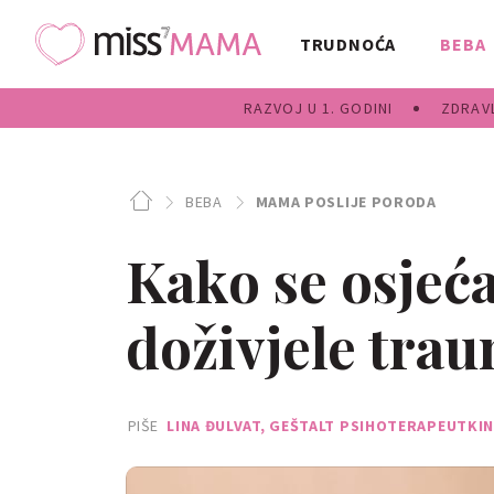
TRUDNOĆA
BEBA
RAZVOJ U 1. GODINI
ZDRAVL
BEBA
MAMA POSLIJE PORODA
Kako se osjeća
doživjele tra
PIŠE
LINA ĐULVAT, GEŠTALT PSIHOTERAPEUTKI