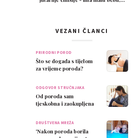
snimka je urneb…
VEZANI ČLANCI
PRIRODNI POROD
Što se događa s tijelom
za vrijeme poroda?
ODGOVOR STRUČNJAKA
Od poroda sam
tjeskobna i zaokupljena
negativnim mislima
DRUŠTVENA MREŽA
'Nakon poroda borila