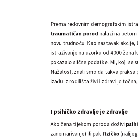
Prema redovnim demografskim istraži
traumatičan porod
nalazi na
petom 
novu trudnoću. Kao nastavak akcije, 
istraživanje na uzorku od 4000 žena ko
pokazalo slične podatke. Mi, koji se 
Nažalost, znali smo da takva praksa p
izađu iz rodilišta živi i zdravi je točn
I psihičko zdravlje je zdravlje
Ako žena tijekom poroda doživi
psih
zanemarivanje) ili pak
fizičko
(nalijeg