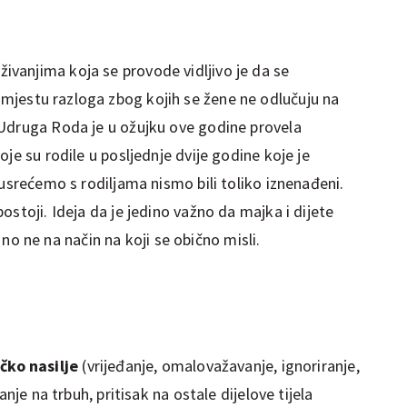
vanjima koja se provode vidljivo je da se
mjestu razloga zbog kojih se žene ne odlučuju na
Udruga Roda je u ožujku ove godine provela
je su rodile u posljednje dvije godine koje je
susrećemo s rodiljama nismo bili toliko iznenađeni.
ostoji. Ideja da je jedino važno da majka i dijete
a, no ne na način na koji se obično misli.
ičko nasilje
(vrijeđanje, omalovažavanje, ignoriranje,
anje na trbuh, pritisak na ostale dijelove tijela